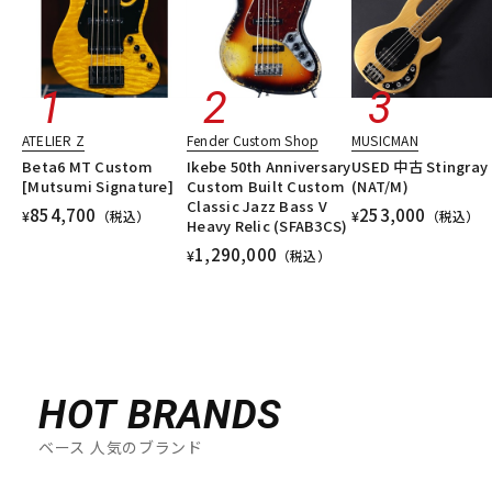
ATELIER Z
Fender Custom Shop
MUSICMAN
Beta6 MT Custom
Ikebe 50th Anniversary
USED 中古 Stingray 
[Mutsumi Signature]
Custom Built Custom
(NAT/M)
Classic Jazz Bass V
854,700
253,000
¥
（税込）
¥
（税込）
Heavy Relic (SFAB3CS)
1,290,000
¥
（税込）
HOT BRANDS
ベース 人気のブランド