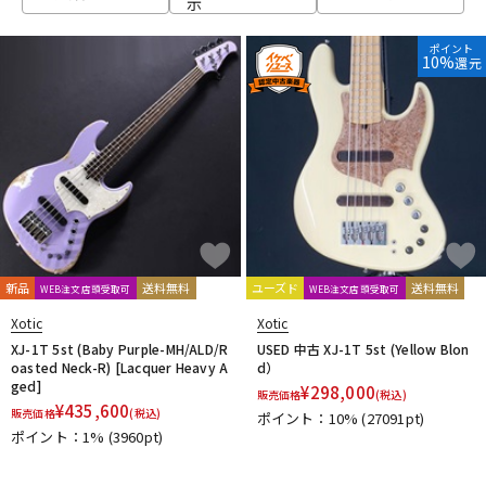
示
ベース
ウクレレ
ポイント
10%
還元
ドラム
パーカッション
キーボード
電子ピアノ
管楽器
その他楽器
新品
送料無料
ユーズド
送料無料
WEB注文店頭受取可
WEB注文店頭受取可
Xotic
Xotic
アンプ
エフェクター
XJ-1T 5st (Baby Purple-MH/ALD/R
USED 中古 XJ-1T 5st (Yellow Blon
oasted Neck-R) [Lacquer Heavy A
d）
ged]
¥
298,000
販売価格
(税込)
¥
435,600
販売価格
(税込)
ポイント：10%
(27091pt)
DJ機器
DTM
ポイント：1%
(3960pt)