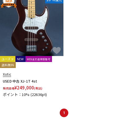
ユーズド
NEW
WEB注文店頭受取可
送料無料
Xotic
USED 中古 XJ-1T 4st
¥
249,000
販売価格
(税込)
ポイント：10%
(22636pt)
1