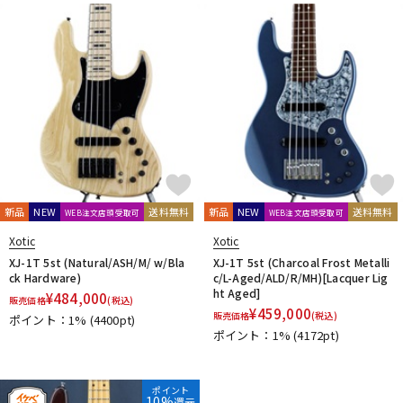
DTM オンライン納品
レコーディング機器
配信/ライブ機器
楽器アクセサリ
中古
ヴィンテージ
新品
NEW
送料無料
新品
NEW
送料無料
WEB注文店頭受取可
WEB注文店頭受取可
Xotic
Xotic
XJ-1T 5st (Natural/ASH/M/ w/Bla
XJ-1T 5st (Charcoal Frost Metalli
ck Hardware)
c/L-Aged/ALD/R/MH)[Lacquer Lig
ht Aged]
¥
484,000
販売価格
(税込)
¥
459,000
販売価格
(税込)
ポイント：1%
(4400pt)
ポイント：1%
(4172pt)
ポイント
10%
還元