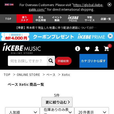
For Overseas Customers: Please visit "
https://global.ikebe-
gakki.com/
" for direct international shipping.
買う
売る
イベント
学割
TOP
店舗一覧
ストア
中古買取
動画
サービス
【重要】熊本県で発生した地震に伴う配送の遅延について(
07月29日
更新)
0
詳細検索
TOP
ONLINE STORE
ベース
Xotic
ベース Xotic 商品一覧
5
件
更に絞り込む
エレキギター
アコギ/エレアコ
在庫ありのみ表
人気順
20 件表示