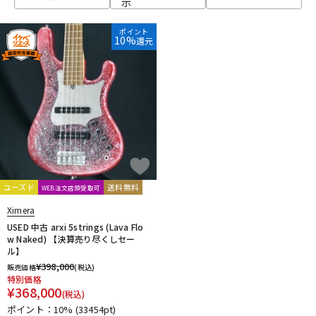
示
ベース
ウクレレ
ポイント
10%
還元
ドラム
パーカッション
キーボード
電子ピアノ
管楽器
その他楽器
ユーズド
送料無料
WEB注文店頭受取可
Ximera
アンプ
エフェクター
USED 中古 arxi 5strings (Lava Flo
w Naked) 【決算売り尽くしセー
ル】
¥
398,000
販売価格
(税込)
DJ機器
DTM
特別価格
¥
368,000
(税込)
ポイント：10%
(33454pt)