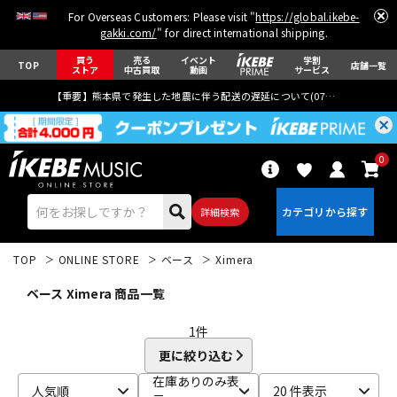
For Overseas Customers: Please visit "
https://global.ikebe-
gakki.com/
" for direct international shipping.
買う
売る
イベント
学割
TOP
店舗一覧
ストア
中古買取
動画
サービス
【重要】熊本県で発生した地震に伴う配送の遅延について(
07月29日
更新)
0
詳細検索
TOP
ONLINE STORE
ベース
Ximera
ベース Ximera 商品一覧
1
件
更に絞り込む
エレキギター
アコギ/エレアコ
在庫ありのみ表
人気順
20 件表示