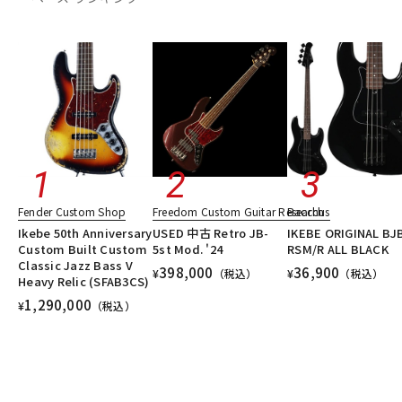
Fender Custom Shop
Freedom Custom Guitar Research
Bacchus
Ikebe 50th Anniversary
USED 中古 Retro JB-
IKEBE ORIGINAL BJ
Custom Built Custom
5st Mod. '24
RSM/R ALL BLACK
Classic Jazz Bass V
398,000
36,900
¥
（税込）
¥
（税込）
Heavy Relic (SFAB3CS)
1,290,000
¥
（税込）