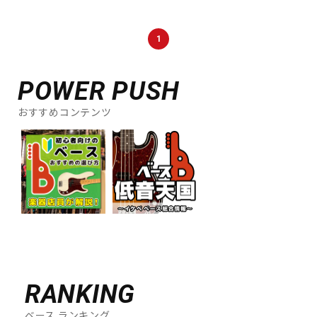
DTM オンライン納品
レコーディング機器
1
配信/ライブ機器
楽器アクセサリ
POWER PUSH
おすすめコンテンツ
中古
ヴィンテージ
RANKING
ベース ランキング