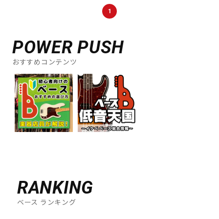
DTM オンライン納品
レコーディング機器
1
POWER PUSH
配信/ライブ機器
楽器アクセサリ
おすすめコンテンツ
中古
ヴィンテージ
RANKING
ベース ランキング