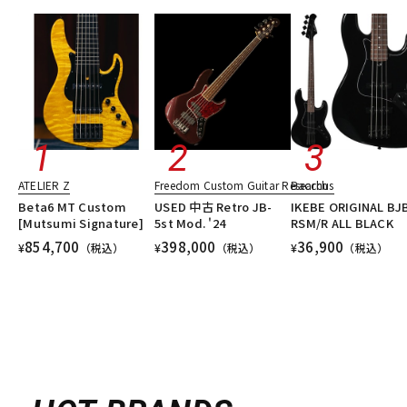
ATELIER Z
Freedom Custom Guitar Research
Bacchus
Beta6 MT Custom
USED 中古 Retro JB-
IKEBE ORIGINAL BJ
[Mutsumi Signature]
5st Mod. '24
RSM/R ALL BLACK
854,700
398,000
36,900
¥
（税込）
¥
（税込）
¥
（税込）