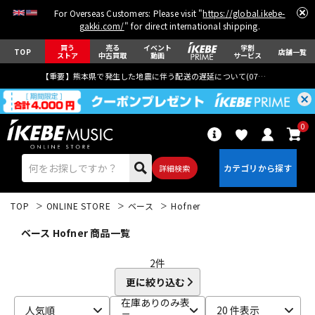
For Overseas Customers: Please visit "
https://global.ikebe-
gakki.com/
" for direct international shipping.
買う
売る
イベント
学割
TOP
店舗一覧
ストア
中古買取
動画
サービス
【重要】熊本県で発生した地震に伴う配送の遅延について(
07月29日
更新)
0
詳細検索
TOP
ONLINE STORE
ベース
Hofner
ベース Hofner 商品一覧
2
件
更に絞り込む
エレキギター
アコギ/エレアコ
在庫ありのみ表
人気順
20 件表示