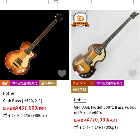
示
ベース
ウクレレ
ドラム
パーカッション
キーボード
電子ピアノ
管楽器
その他楽器
新品
送料無料
ヴィンテージ
WEB注文店頭受取可
WEB注文店頭受取可
送料無料
Hofner
アンプ
エフェクター
Hofner
Club Bass [H500/2-0]
¥
437,800
VINTAGE Model 500/1 Bass w/Sou
販売価格
(税込)
nd Mix late60's
ポイント：1%
(3980pt)
¥
770,000
販売価格
(税込)
DJ機器
DTM
ポイント：1%
(7000pt)