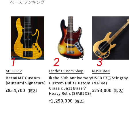
ベース ランキング
DTM オンライン納品
レコーディング機器
配信/ライブ機器
楽器アクセサリ
中古
ヴィンテージ
ATELIER Z
Fender Custom Shop
MUSICMAN
Beta6 MT Custom
Ikebe 50th Anniversary
USED 中古 Stingray 
[Mutsumi Signature]
Custom Built Custom
(NAT/M)
Classic Jazz Bass V
854,700
253,000
¥
（税込）
¥
（税込）
Heavy Relic (SFAB3CS)
1,290,000
¥
（税込）