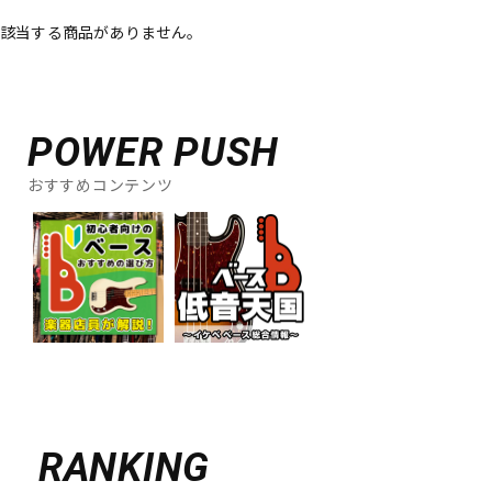
該当する商品がありません。
ベース
ウクレレ
ドラム
パーカッション
POWER PUSH
おすすめコンテンツ
キーボード
電子ピアノ
管楽器
その他楽器
アンプ
エフェクター
DJ機器
DTM
RANKING