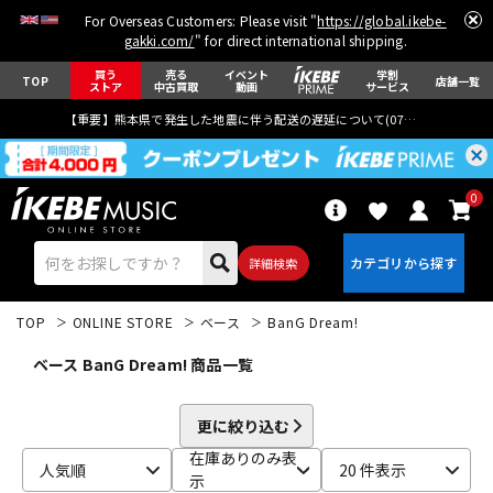
For Overseas Customers: Please visit "
https://global.ikebe-
gakki.com/
" for direct international shipping.
買う
売る
イベント
学割
TOP
店舗一覧
ストア
中古買取
動画
サービス
【重要】熊本県で発生した地震に伴う配送の遅延について(
07月29日
更新)
0
詳細検索
TOP
ONLINE STORE
ベース
BanG Dream!
ベース BanG Dream! 商品一覧
更に絞り込む
エレキギター
アコギ/エレアコ
在庫ありのみ表
人気順
20 件表示
示