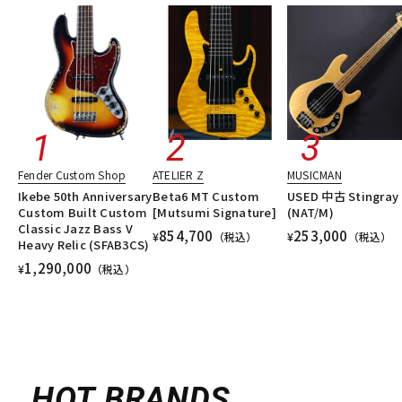
Fender Custom Shop
ATELIER Z
MUSICMAN
Ikebe 50th Anniversary
Beta6 MT Custom
USED 中古 Stingray 
Custom Built Custom
[Mutsumi Signature]
(NAT/M)
Classic Jazz Bass V
854,700
253,000
¥
（税込）
¥
（税込）
Heavy Relic (SFAB3CS)
1,290,000
¥
（税込）
HOT BRANDS