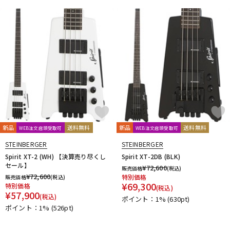
新品
送料無料
新品
送料無料
WEB注文店頭受取可
WEB注文店頭受取可
STEINBERGER
STEINBERGER
Spirit XT-2 (WH) 【決算売り尽くし
Spirit XT-2DB (BLK)
セール】
¥
72,600
販売価格
(税込)
¥
72,600
特別価格
販売価格
(税込)
¥
69,300
特別価格
(税込)
¥
57,900
(税込)
ポイント：1%
(630pt)
ポイント：1%
(526pt)