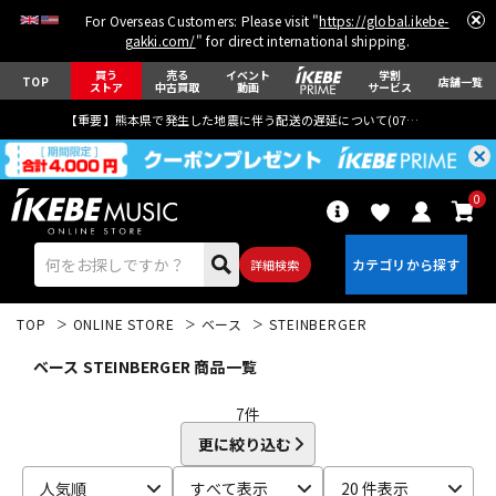
For Overseas Customers: Please visit "
https://global.ikebe-
gakki.com/
" for direct international shipping.
買う
売る
イベント
学割
TOP
店舗一覧
ストア
中古買取
動画
サービス
【重要】熊本県で発生した地震に伴う配送の遅延について(
07月29日
更新)
0
詳細検索
TOP
ONLINE STORE
ベース
STEINBERGER
ベース STEINBERGER 商品一覧
7
件
更に絞り込む
エレキギター
アコギ/エレアコ
人気順
すべて表示
20 件表示