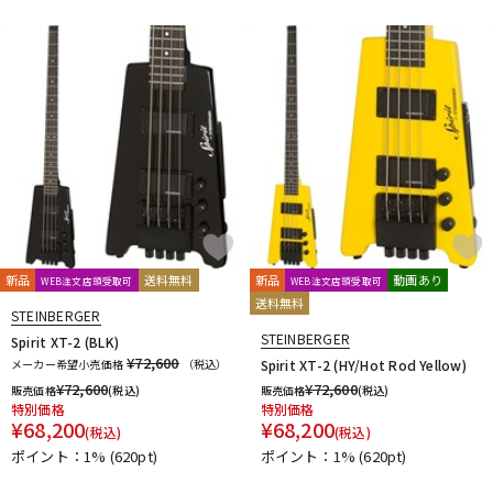
DTM オンライン納品
レコーディング機器
配信/ライブ機器
楽器アクセサリ
中古
ヴィンテージ
新品
送料無料
新品
動画あり
WEB注文店頭受取可
WEB注文店頭受取可
送料無料
STEINBERGER
STEINBERGER
Spirit XT-2 (BLK)
¥72,600
メーカー希望小売価格
（税込）
Spirit XT-2 (HY/Hot Rod Yellow)
¥
72,600
¥
72,600
販売価格
(税込)
販売価格
(税込)
特別価格
特別価格
¥
68,200
¥
68,200
(税込)
(税込)
ポイント：1%
(620pt)
ポイント：1%
(620pt)