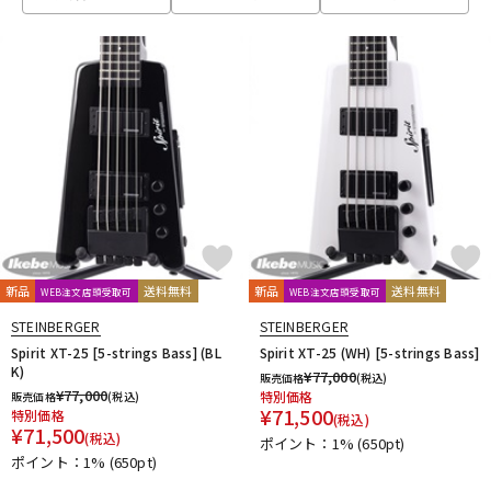
ベース
ウクレレ
ドラム
パーカッション
キーボード
電子ピアノ
管楽器
その他楽器
新品
送料無料
新品
送料無料
WEB注文店頭受取可
WEB注文店頭受取可
STEINBERGER
STEINBERGER
アンプ
エフェクター
Spirit XT-25 [5-strings Bass] (BL
Spirit XT-25 (WH) [5-strings Bass]
K)
¥
77,000
販売価格
(税込)
¥
77,000
特別価格
販売価格
(税込)
¥
71,500
特別価格
(税込)
DJ機器
DTM
¥
71,500
(税込)
ポイント：1%
(650pt)
ポイント：1%
(650pt)