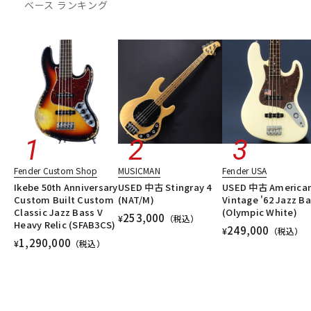
ベース ランキング
DTM オンライン納品
レコーディング機器
配信/ライブ機器
楽器アクセサリ
中古
ヴィンテージ
Fender Custom Shop
MUSICMAN
Fender USA
Ikebe 50th Anniversary
USED 中古 Stingray 4
USED 中古 America
Custom Built Custom
(NAT/M)
Vintage '62 Jazz B
Classic Jazz Bass V
(Olympic White)
253,000
¥
（税込）
Heavy Relic (SFAB3CS)
249,000
¥
（税込）
1,290,000
¥
（税込）