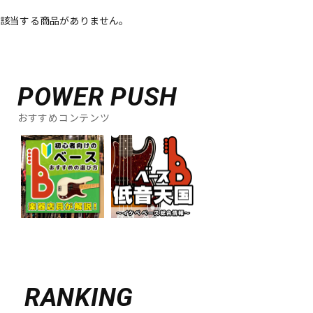
該当する商品がありません。
ベース
ウクレレ
ドラム
パーカッション
POWER PUSH
おすすめコンテンツ
キーボード
電子ピアノ
管楽器
その他楽器
アンプ
エフェクター
DJ機器
DTM
RANKING