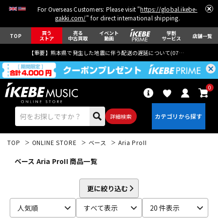
For Overseas Customers: Please visit "
https://global.ikebe-
gakki.com/
" for direct international shipping.
買う
売る
イベント
学割
TOP
店舗一覧
ストア
中古買取
動画
サービス
【重要】熊本県で発生した地震に伴う配送の遅延について(
07月29日
更新)
0
詳細検索
TOP
ONLINE STORE
ベース
Aria ProII
ベース Aria ProII 商品一覧
更に絞り込む
エレキギター
アコギ/エレアコ
人気順
すべて表示
20 件表示