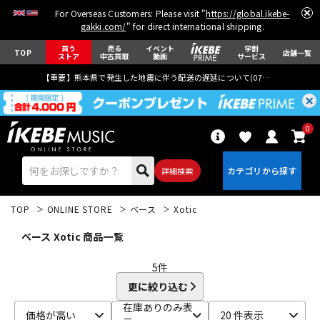
For Overseas Customers: Please visit "
https://global.ikebe-
gakki.com/
" for direct international shipping.
買う
売る
イベント
学割
TOP
店舗一覧
ストア
中古買取
動画
サービス
【重要】熊本県で発生した地震に伴う配送の遅延について(
07月29日
更新)
0
詳細検索
TOP
ONLINE STORE
ベース
Xotic
ベース Xotic 商品一覧
5
件
更に絞り込む
エレキギター
アコギ/エレアコ
在庫ありのみ表
価格が高い
20 件表示