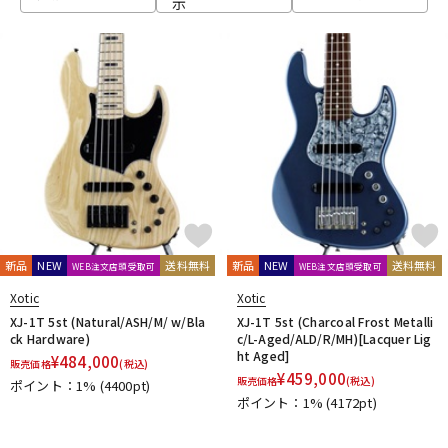
示
ベース
ウクレレ
ドラム
パーカッション
キーボード
電子ピアノ
管楽器
その他楽器
新品
NEW
送料無料
新品
NEW
送料無料
WEB注文店頭受取可
WEB注文店頭受取可
Xotic
Xotic
アンプ
エフェクター
XJ-1T 5st (Natural/ASH/M/ w/Bla
XJ-1T 5st (Charcoal Frost Metalli
ck Hardware)
c/L-Aged/ALD/R/MH)[Lacquer Lig
ht Aged]
¥
484,000
販売価格
(税込)
¥
459,000
販売価格
(税込)
ポイント：1%
(4400pt)
DJ機器
DTM
ポイント：1%
(4172pt)