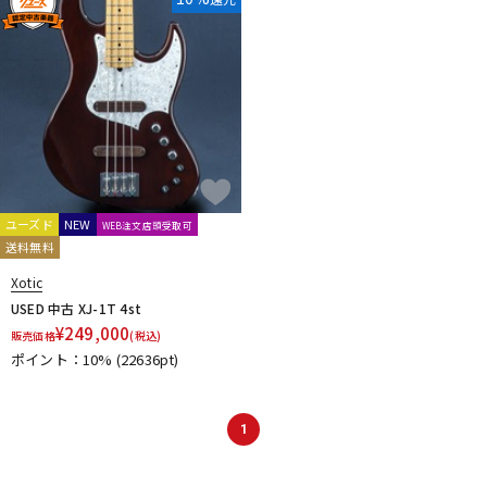
ユーズド
NEW
WEB注文店頭受取可
送料無料
Xotic
USED 中古 XJ-1T 4st
¥
249,000
販売価格
(税込)
ポイント：10%
(22636pt)
1