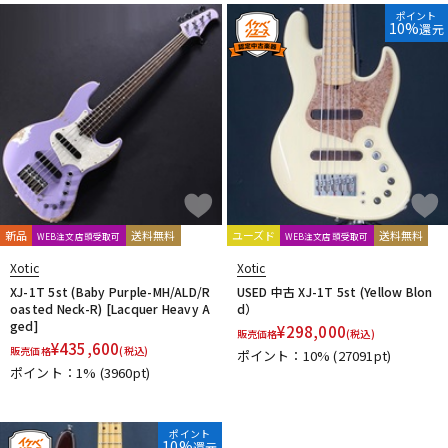
DTM オンライン納品
レコーディング機器
ポイント
10%
還元
配信/ライブ機器
楽器アクセサリ
中古
ヴィンテージ
新品
送料無料
ユーズド
送料無料
WEB注文店頭受取可
WEB注文店頭受取可
Xotic
Xotic
XJ-1T 5st (Baby Purple-MH/ALD/R
USED 中古 XJ-1T 5st (Yellow Blon
oasted Neck-R) [Lacquer Heavy A
d）
ged]
¥
298,000
販売価格
(税込)
¥
435,600
販売価格
(税込)
ポイント：10%
(27091pt)
ポイント：1%
(3960pt)
ポイント
10%
還元