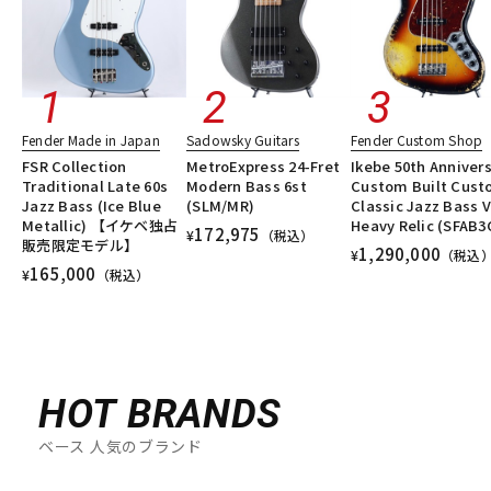
Fender Made in Japan
Sadowsky Guitars
Fender Custom Shop
FSR Collection
MetroExpress 24-Fret
Ikebe 50th Anniver
Traditional Late 60s
Modern Bass 6st
Custom Built Cus
Jazz Bass (Ice Blue
(SLM/MR)
Classic Jazz Bass V
Metallic) 【イケベ独占
Heavy Relic (SFAB3
172,975
¥
（税込）
販売限定モデル】
1,290,000
¥
（税込
165,000
¥
（税込）
HOT BRANDS
ベース 人気のブランド