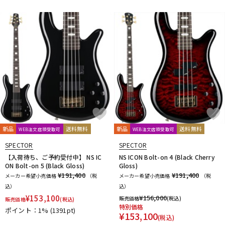
新品
送料無料
新品
送料無料
WEB注文店頭受取可
WEB注文店頭受取可
SPECTOR
SPECTOR
【入荷待ち、ご予約受付中】 NS IC
NS ICON Bolt-on 4 (Black Cherry
ON Bolt-on 5 (Black Gloss)
Gloss)
¥191,400
¥191,400
メーカー希望小売価格
（税
メーカー希望小売価格
（税
込）
込）
¥
153,100
¥
156,000
販売価格
(税込)
販売価格
(税込)
特別価格
ポイント：1%
(1391pt)
¥
153,100
(税込)