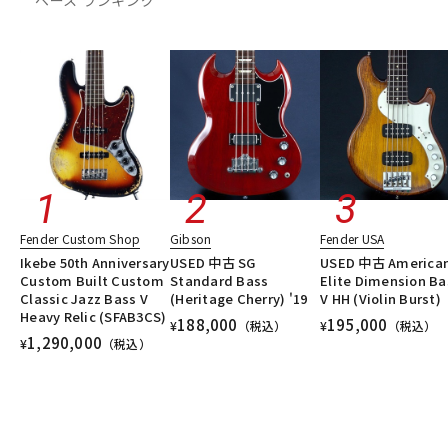
Fender Custom Shop
Gibson
Fender USA
Ikebe 50th Anniversary
USED 中古 SG
USED 中古 America
Custom Built Custom
Standard Bass
Elite Dimension Ba
Classic Jazz Bass V
(Heritage Cherry) '19
V HH (Violin Burst)
Heavy Relic (SFAB3CS)
188,000
195,000
¥
（税込）
¥
（税込）
1,290,000
¥
（税込）