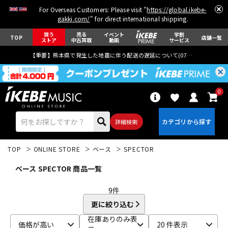
For Overseas Customers: Please visit "
https://global.ikebe-
gakki.com/
" for direct international shipping.
買う
売る
イベント
学割
TOP
店舗一覧
ストア
中古買取
動画
サービス
【重要】熊本県で発生した地震に伴う配送の遅延について(
07月29日
更新)
0
詳細検索
TOP
ONLINE STORE
ベース
SPECTOR
ベース SPECTOR 商品一覧
9
件
更に絞り込む
エレキギター
アコギ/エレアコ
在庫ありのみ表
価格が高い
20 件表示