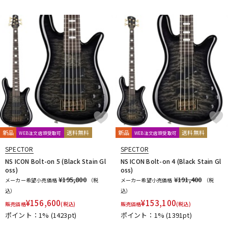
DTM オンライン納品
レコーディング機器
配信/ライブ機器
楽器アクセサリ
中古
ヴィンテージ
新品
送料無料
新品
送料無料
WEB注文店頭受取可
WEB注文店頭受取可
SPECTOR
SPECTOR
NS ICON Bolt-on 5 (Black Stain Gl
NS ICON Bolt-on 4 (Black Stain Gl
oss)
oss)
¥195,800
¥191,400
メーカー希望小売価格
（税
メーカー希望小売価格
（税
込）
込）
¥
156,600
¥
153,100
販売価格
(税込)
販売価格
(税込)
ポイント：1%
(1423pt)
ポイント：1%
(1391pt)