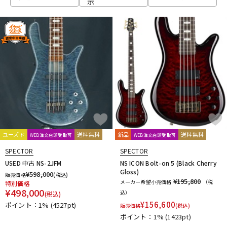
示
ベース
ウクレレ
ドラム
パーカッション
キーボード
電子ピアノ
管楽器
その他楽器
ユーズド
送料無料
新品
送料無料
WEB注文店頭受取可
WEB注文店頭受取可
SPECTOR
SPECTOR
アンプ
エフェクター
USED 中古 NS-2JFM
NS ICON Bolt-on 5 (Black Cherry
Gloss)
¥
598,000
販売価格
(税込)
¥195,800
メーカー希望小売価格
（税
特別価格
¥
498,000
込）
(税込)
DJ機器
DTM
¥
156,600
ポイント：1%
(4527pt)
販売価格
(税込)
ポイント：1%
(1423pt)