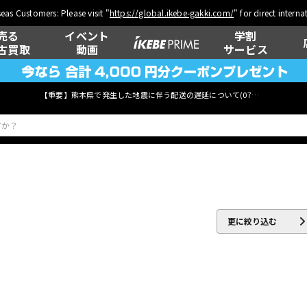
eas Customers: Please visit "
https://global.ikebe-gakki.com/
" for direct intern
売る
イベント
学割
古買取
動画
サービス
【重要】熊本県で発生した地震に伴う配送の遅延について(
07月29日
更新)
ベース
ウクレレ
更に絞り込む
管楽器
その他楽器