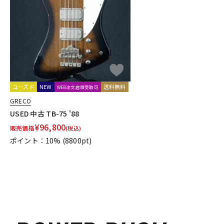
DJ機器
DTM
中古
ヴィンテー
ユーズド
NEW
送料無料
WEB注文店頭受取可
GRECO
USED 中古 TB-75 '88
¥
96,800
販売価格
(税込)
ポイント：10%
(8800pt)