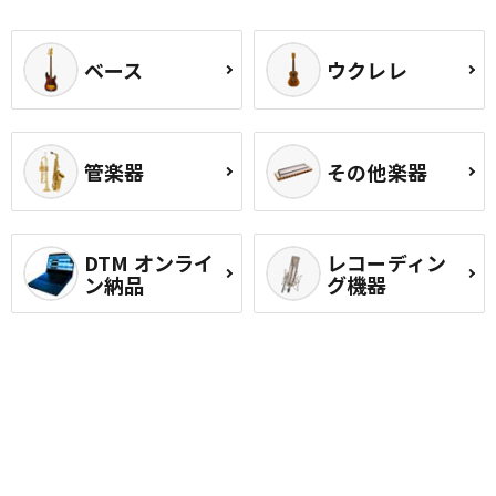
ベース
ウクレレ
管楽器
その他楽器
DTM オンライ
レコーディン
ン納品
グ機器