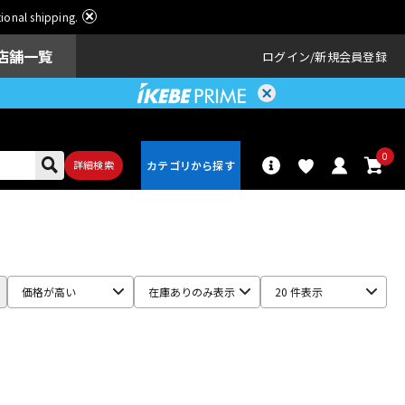
ational shipping.
店舗一覧
ログイン
新規会員登録
0
詳細検索
パーカッショ
ドラム
ン
価格が高い
在庫ありのみ表示
20 件表示
アンプ
エフェクター