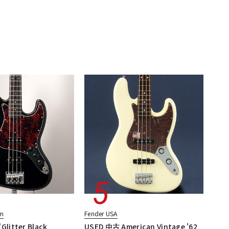
hm
Fender USA
Glitter Black
USED 中古 American Vintage '62