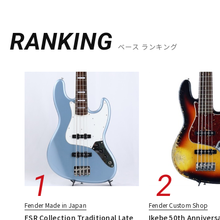
RANKING
ベース ランキング
Fender Made in Japan
Fender Custom Shop
FSR Collection Traditional Late
Ikebe 50th Annivers