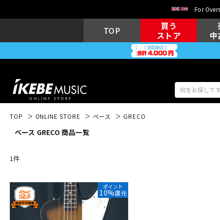
For Overs
買う
TOP
ストア
中
TOP
ONLINE STORE
ベース
GRECO
ベース GRECO 商品一覧
アコギ/エレ
エレキギター
アコ
1
件
キーボード
電子ピアノ
ポイント
10%
還元