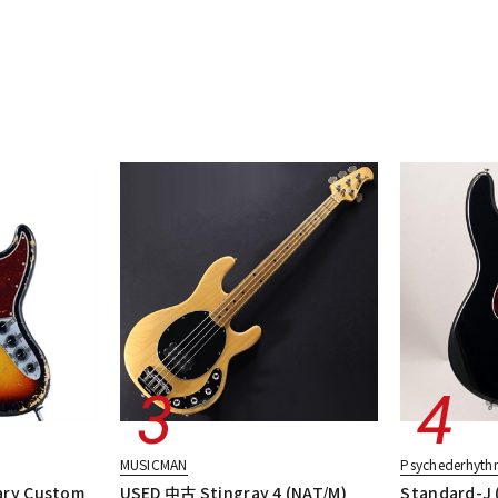
MUSICMAN
Psychederhyt
ary Custom
USED 中古 Stingray 4 (NAT/M)
Standard-J (