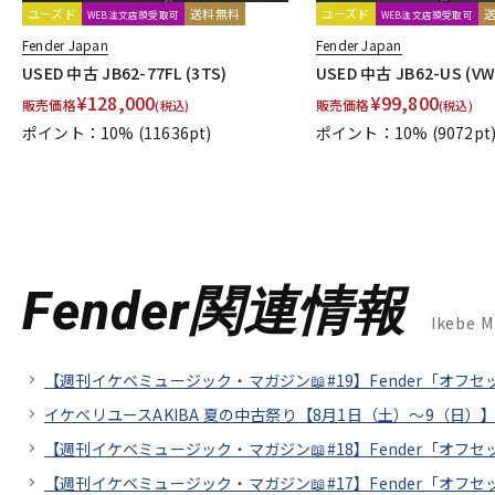
ユーズド
送料無料
ユーズド
WEB注文店頭受取可
WEB注文店頭受取可
Fender Japan
Fender Japan
USED 中古 JB62-77FL (3TS)
USED 中古 JB62-US (VW
¥
128,000
¥
99,800
販売価格
販売価格
(税込)
(税込)
ポイント：10%
(11636pt)
ポイント：10%
(9072pt
Fender関連情報
Ikebe 
【週刊イケベミュージック・マガジン📖#19】Fender「オフ
イケベリユースAKIBA 夏の中古祭り【8月1日（土）～9（日）】
【週刊イケベミュージック・マガジン📖#18】Fender「オ
【週刊イケベミュージック・マガジン📖#17】Fender「オ