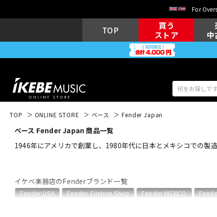
For Overs
買う
TOP
ストア
中
TOP
ONLINE STORE
ベース
Fender Japan
ベース Fender Japan 商品一覧
アコギ/エレ
エレキギター
アコ
1946年にアメリカで創業し、1980年代に日本とメキシコでの製造
イケベ楽器店のFenderブランド一覧
キーボード
電子ピアノ
Fender USA
Fender Custom Shop
Fender MEXICO
Fende
Fender Japanのカテゴリ