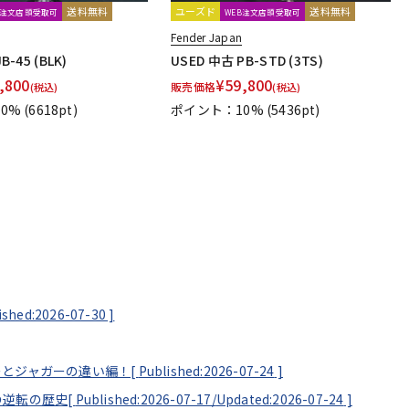
送料無料
ユーズド
送料無料
B注文店頭受取可
WEB注文店頭受取可
Fender Japan
B-45 (BLK)
USED 中古 PB-STD (3TS)
,800
¥
59,800
販売価格
(税込)
(税込)
0%
(6618pt)
ポイント：10%
(5436pt)
ished:2026-07-30
]
ーとジャガーの違い編！[
Published:2026-07-24
]
の逆転の歴史[
Published:2026-07-17/
Updated:2026-07-24
]