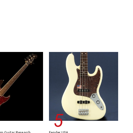
m Guitar Research
Fender USA