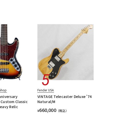
配信/ライブ
楽器アクセサ
機器
リ
Shop
Fender USA
nniversary
VINTAGE Telecaster Deluxe '74
 Custom Classic
Natural/M
eavy Relic
660,000
¥
（税込）