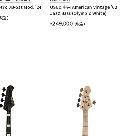
ro JB-5st Mod. '24
USED 中古 American Vintage '62
Jazz Bass (Olympic White)
税込）
249,000
¥
（税込）