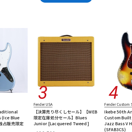
DTM オンラ
レコーディン
クセサリ
ユーズド
ヴィンテージ
ALL
イン納品
グ機器
ジ
Fender USA
Fender Custom 
aditional
【決算売り尽くしセール】【WEB
Ikebe 50th A
 (Ice Blue
限定在庫処分セール】Blues
Custom Built
ケベ独占販売限定
Junior [Lacquered Tweed ]
Jazz Bass V H
(SFAB3CS)