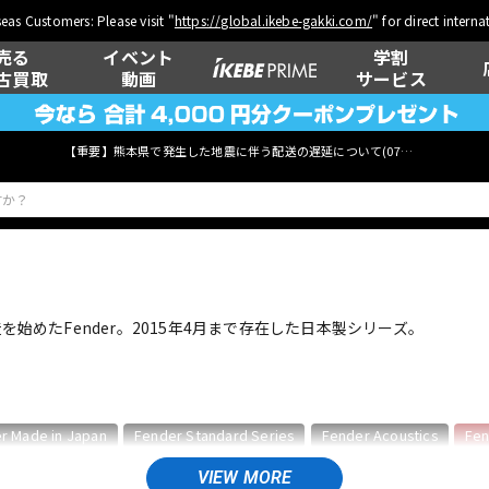
eas Customers: Please visit "
https://global.ikebe-gakki.com/
" for direct intern
売る
イベント
学割
古買取
動画
サービス
【重要】熊本県で発生した地震に伴う配送の遅延について(
07月29日
更新)
ベース
ウクレレ
を始めたFender。2015年4月まで存在した日本製シリーズ。
管楽器
その他楽器
r Made in Japan
Fender Standard Series
Fender Acoustics
Fen