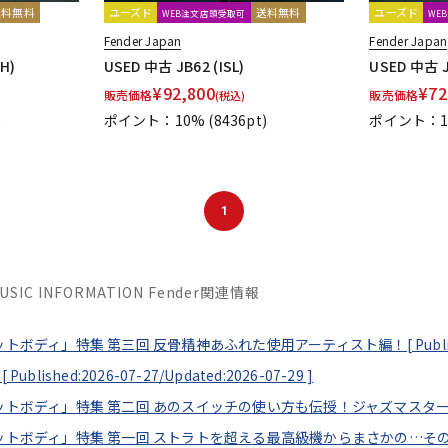
送料無料
ユーズド
送料無料
ユーズド
WEB注文店頭受取可
WE
Fender Japan
Fender Japan
H)
USED 中古 JB62 (ISL)
USED 中古 J
¥
92,800
¥
72
販売価格
販売価格
(税込)
)
ポイント：10%
(8436pt)
ポイント：1
1
MUSIC INFORMATION Fender関連情報
セットボディ」特集 第三回 反骨精神あふれた使用アーティスト編！[
Publ
[
Published:2026-07-27/
Updated:2026-07-29
]
フセットボディ」特集 第二回 あのスイッチの使い方も伝授！ジャズマスタ
フセットボディ」特集 第一回 ストラトを超える最高級機からまさかの…そ