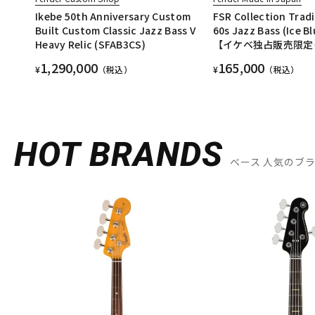
Ikebe 50th Anniversary Custom
FSR Collection Tradi
Built Custom Classic Jazz Bass V
60s Jazz Bass (Ice Bl
Heavy Relic (SFAB3CS)
【イケベ独占販売限定
1,290,000
165,000
¥
（税込）
¥
（税込）
HOT BRANDS
ベース 人気のブ