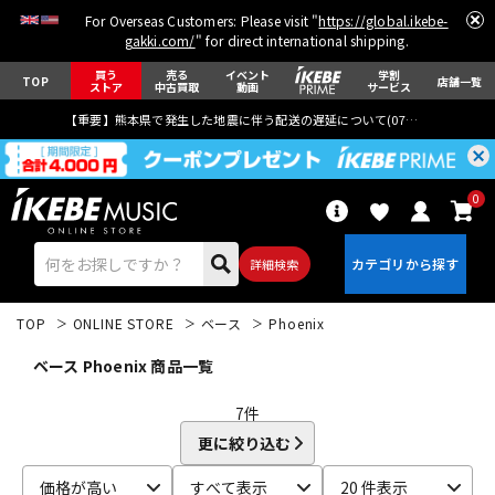
For Overseas Customers: Please visit "
https://global.ikebe-
gakki.com/
" for direct international shipping.
買う
売る
イベント
学割
TOP
店舗一覧
ストア
中古買取
動画
サービス
【重要】熊本県で発生した地震に伴う配送の遅延について(
07月29日
更新)
0
詳細検索
TOP
ONLINE STORE
ベース
Phoenix
ベース Phoenix 商品一覧
7
件
更に絞り込む
エレキギター
アコギ/エレアコ
価格が高い
すべて表示
20 件表示