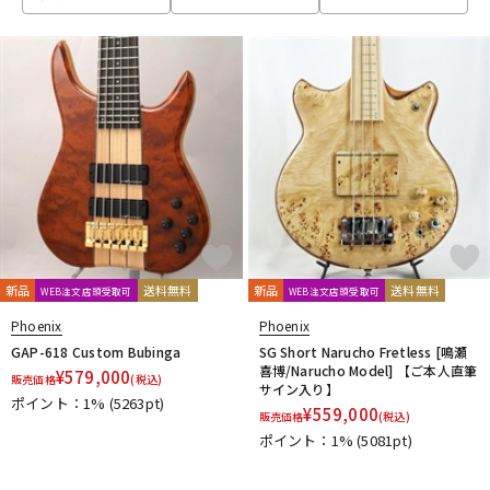
ベース
ウクレレ
ドラム
パーカッション
キーボード
電子ピアノ
管楽器
その他楽器
新品
送料無料
新品
送料無料
WEB注文店頭受取可
WEB注文店頭受取可
Phoenix
Phoenix
アンプ
エフェクター
GAP-618 Custom Bubinga
SG Short Narucho Fretless [鳴瀬
喜博/Narucho Model] 【ご本人直筆
¥
579,000
販売価格
(税込)
サイン入り】
ポイント：1%
(5263pt)
¥
559,000
販売価格
(税込)
DJ機器
DTM
ポイント：1%
(5081pt)