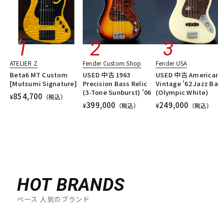
ATELIER Z
Fender Custom Shop
Fender USA
Beta6 MT Custom
USED 中古 1963
USED 中古 America
[Mutsumi Signature]
Precision Bass Relic
Vintage '62 Jazz B
(3-Tone Sunburst) '06
(Olympic White)
854,700
¥
（税込）
399,000
249,000
¥
（税込）
¥
（税込）
HOT BRANDS
ベース 人気のブランド