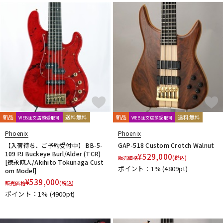
DTM オンライン納品
レコーディング機器
配信/ライブ機器
楽器アクセサリ
中古
ヴィンテージ
新品
送料無料
新品
送料無料
WEB注文店頭受取可
WEB注文店頭受取可
Phoenix
Phoenix
【入荷待ち、ご予約受付中】 BB-5-
GAP-518 Custom Crotch Walnut
109 PJ Buckeye Burl/Alder (TCR)
¥
529,000
販売価格
(税込)
[徳永暁人/Akihito Tokunaga Cust
ポイント：1%
(4809pt)
om Model]
¥
539,000
販売価格
(税込)
ポイント：1%
(4900pt)