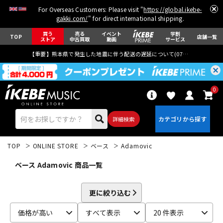
For Overseas Customers: Please visit "
https://global.ikebe-
gakki.com/
" for direct international shipping.
買う
売る
イベント
学割
TOP
店舗一覧
ストア
中古買取
動画
サービス
【重要】熊本県で発生した地震に伴う配送の遅延について(
07月29日
更新)
0
詳細検索
TOP
ONLINE STORE
ベース
Adamovic
ベース Adamovic 商品一覧
更に絞り込む
エレキギター
アコギ/エレアコ
価格が高い
すべて表示
20 件表示