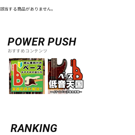
該当する商品がありません。
ベース
ウクレレ
ドラム
パーカッション
POWER PUSH
おすすめコンテンツ
キーボード
電子ピアノ
管楽器
その他楽器
アンプ
エフェクター
DJ機器
DTM
RANKING