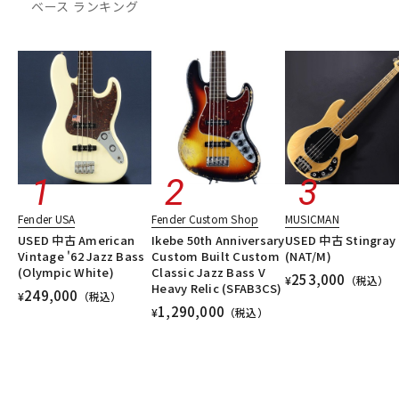
ベース ランキング
DTM オンライン納品
レコーディング機器
配信/ライブ機器
楽器アクセサリ
中古
ヴィンテージ
Fender USA
Fender Custom Shop
MUSICMAN
USED 中古 American
Ikebe 50th Anniversary
USED 中古 Stingray 
Vintage '62 Jazz Bass
Custom Built Custom
(NAT/M)
(Olympic White)
Classic Jazz Bass V
253,000
¥
（税込）
Heavy Relic (SFAB3CS)
249,000
¥
（税込）
1,290,000
¥
（税込）