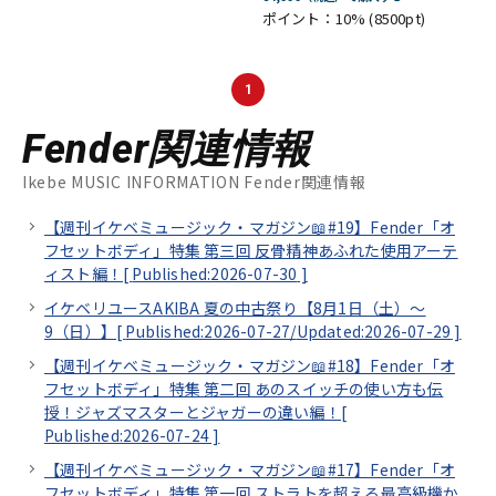
ポイント：10%
(8500pt)
1
Fender関連情報
Ikebe MUSIC INFORMATION Fender関連情報
【週刊イケベミュージック・マガジン📖#19】Fender「オ
フセットボディ」特集 第三回 反骨精神あふれた使用アーテ
ィスト編！[
Published:2026-07-30
]
イケベリユースAKIBA 夏の中古祭り【8月1日（土）～
9（日）】[
Published:2026-07-27/
Updated:2026-07-29
]
【週刊イケベミュージック・マガジン📖#18】Fender「オ
フセットボディ」特集 第二回 あのスイッチの使い方も伝
授！ジャズマスターとジャガーの違い編！[
Published:2026-07-24
]
【週刊イケベミュージック・マガジン📖#17】Fender「オ
フセットボディ」特集 第一回 ストラトを超える最高級機か