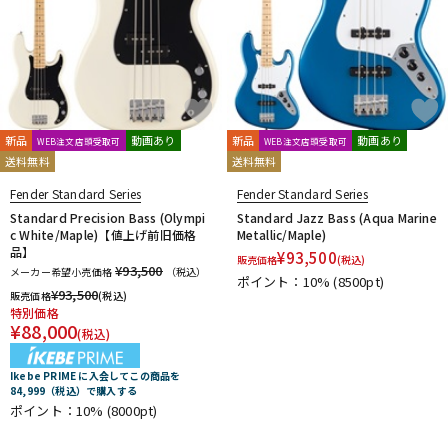
新品
動画あり
新品
動画あり
WEB注文店頭受取可
WEB注文店頭受取可
送料無料
送料無料
Fender Standard Series
Fender Standard Series
Standard Precision Bass (Olympi
Standard Jazz Bass (Aqua Marine
c White/Maple)【値上げ前旧価格
Metallic/Maple)
品】
¥
93,500
販売価格
(税込)
¥93,500
メーカー希望小売価格
（税込）
ポイント：10%
(8500pt)
¥
93,500
販売価格
(税込)
特別価格
¥
88,000
(税込)
Ikebe PRIME に入会してこの商品を
84,999（税込）で購入する
ポイント：10%
(8000pt)