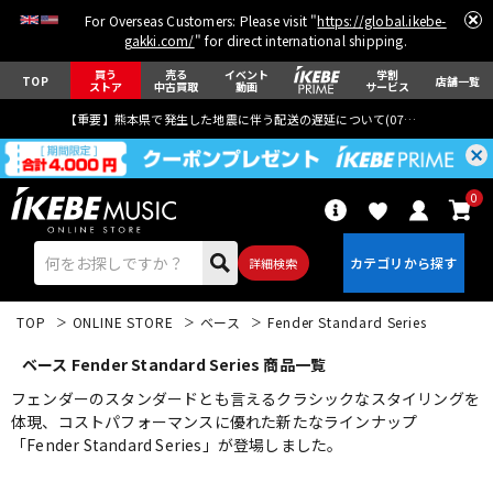
For Overseas Customers: Please visit "
https://global.ikebe-
gakki.com/
" for direct international shipping.
買う
売る
イベント
学割
TOP
店舗一覧
ストア
中古買取
動画
サービス
【重要】熊本県で発生した地震に伴う配送の遅延について(
07月29日
更新)
0
詳細検索
TOP
ONLINE STORE
ベース
Fender Standard Series
ベース Fender Standard Series 商品一覧
フェンダーのスタンダードとも言えるクラシックなスタイリングを
体現、コストパフォーマンスに優れた新たなラインナップ
「Fender Standard Series」が登場しました。
エレキギター
アコギ/エレアコ