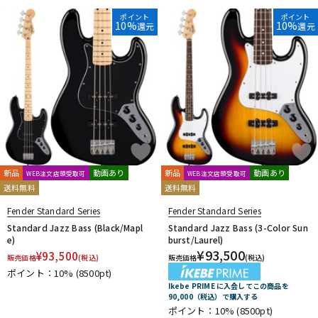
ポイント
ポイント
10%
10%
還元
還元
新品
動画あり
新品
動画あり
WEB注文店頭受取可
WEB注文店頭受取可
送料無料
送料無料
Fender Standard Series
Fender Standard Series
Standard Jazz Bass (Black/Mapl
Standard Jazz Bass (3-Color Sun
e)
burst/Laurel)
¥
93,500
¥
93,500
販売価格
(税込)
販売価格
(税込)
ポイント：10%
(8500pt)
Ikebe PRIME に入会してこの商品を
90,000（税込）で購入する
ポイント：10%
(8500pt)