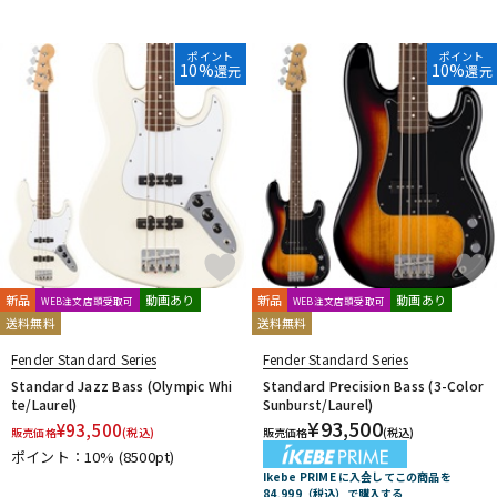
ポイント
ポイント
10%
10%
還元
還元
新品
動画あり
新品
動画あり
WEB注文店頭受取可
WEB注文店頭受取可
送料無料
送料無料
Fender Standard Series
Fender Standard Series
Standard Jazz Bass (Olympic Whi
Standard Precision Bass (3-Color
te/Laurel)
Sunburst/Laurel)
¥
93,500
¥
93,500
販売価格
(税込)
販売価格
(税込)
ポイント：10%
(8500pt)
Ikebe PRIME に入会してこの商品を
84,999（税込）で購入する