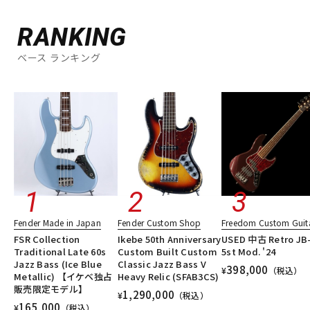
RANKING
ベース ランキング
Fender Made in Japan
Fender Custom Shop
Freedom Custom Guita
FSR Collection
Ikebe 50th Anniversary
USED 中古 Retro JB
Traditional Late 60s
Custom Built Custom
5st Mod. '24
Jazz Bass (Ice Blue
Classic Jazz Bass V
398,000
¥
（税込）
Metallic) 【イケベ独占
Heavy Relic (SFAB3CS)
販売限定モデル】
1,290,000
¥
（税込）
165,000
¥
（税込）