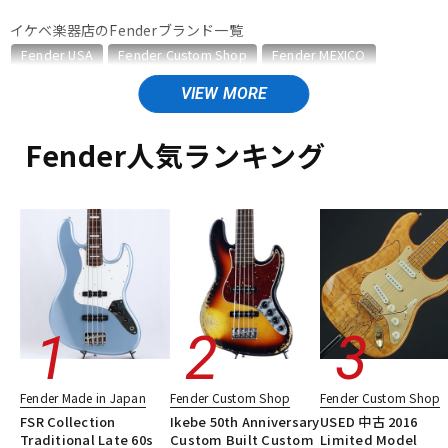
イケベ楽器店のFenderブランド一覧
ベース
ウクレレ
Fender USA
Fender Custom Shop
Fender MEXICO
Fender Made in Japan
Fender Standard Series
Fender Acoustics
ドラム
Fender Japan
パーカッション
Fender (Japan Exclusive Series)
その他Fender
Fender人気ランキング
Fender Standard Series のカテゴリ
キーボード
電子ピアノ
エレキギター
エレキギター/ストラトキャスター・STタイプ
エレキギター/テレキャスター・TLタイプ
ベース
ベース/プレシジョンベースタイプ・PBタイプ
管楽器
その他楽器
ベース/ジャズベースタイプ・JBタイプ
ユーズド
ヴィンテージ
ALL
アンプ
エフェクター
DJ機器
DTM
Fender Made in Japan
Fender Custom Shop
Fender Custom Shop
FSR Collection
Ikebe 50th Anniversary
USED 中古 2016
Traditional Late 60s
Custom Built Custom
Limited Model