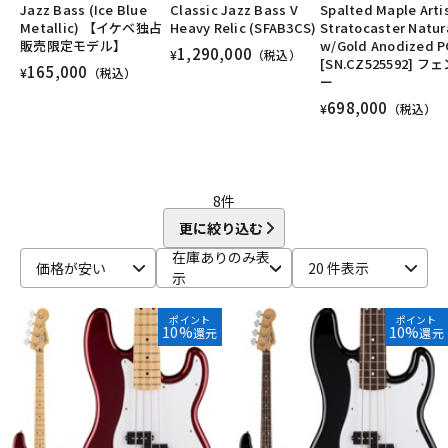
Jazz Bass (Ice Blue
Classic Jazz Bass V
Spalted Maple Arti
DTM オンライン納品
レコーディング機器
Metallic) 【イケベ独占
Heavy Relic (SFAB3CS)
Stratocaster Natur
販売限定モデル】
w/Gold Anodized P
1,290,000
¥
（税込）
[SN.CZ525592] フ
165,000
¥
（税込）
ー
配信/ライブ機器
楽器アクセサリ
698,000
¥
（税込）
中古
ヴィンテージ
8
件
更に絞り込む
在庫ありのみ表
価格が安い
20 件表示
示
ポイント
ポイント
10%
10%
還元
還元