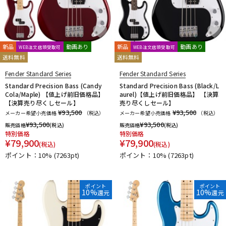
新品
動画あり
新品
動画あり
WEB注文店頭受取可
WEB注文店頭受取可
送料無料
送料無料
Fender Standard Series
Fender Standard Series
Standard Precision Bass (Candy
Standard Precision Bass (Black/L
Cola/Maple) 【値上げ前旧価格品】
aurel)【値上げ前旧価格品】 【決算
【決算売り尽くしセール】
売り尽くしセール】
¥93,500
¥93,500
メーカー希望小売価格
（税込）
メーカー希望小売価格
（税込）
¥
93,500
¥
93,500
販売価格
(税込)
販売価格
(税込)
特別価格
特別価格
¥
79,900
¥
79,900
(税込)
(税込)
ポイント：10%
(7263pt)
ポイント：10%
(7263pt)
ポイント
ポイント
10%
10%
還元
還元