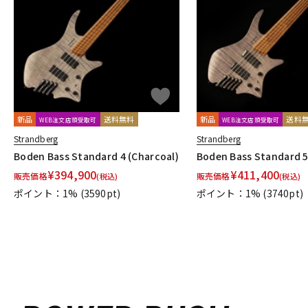
DJ機器
DTM
中古
ヴィンテー
新品
送料無料
新品
送料
WEB注文店頭受取可
WEB注文店頭受取可
Strandberg
Strandberg
Boden Bass Standard 4 (Charcoal)
Boden Bass Standard 5
¥
394,900
¥
411,400
販売価格
販売価格
(税込)
(税込)
ポイント：1%
(3590pt)
ポイント：1%
(3740pt)