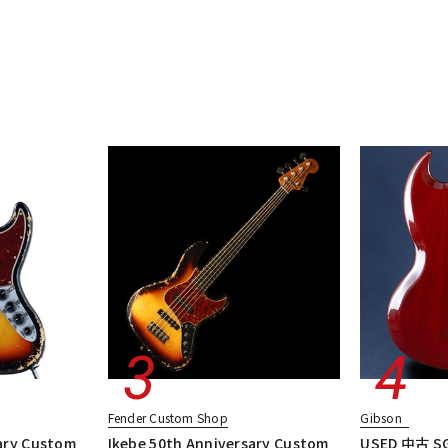
Fender Custom Shop
Gibson
ary Custom
Ikebe 50th Anniversary Custom
USED 中古 SG