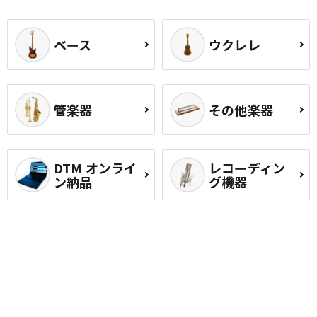
ベース
ウクレレ
管楽器
その他楽器
DTM オンライ
レコーディン
ン納品
グ機器