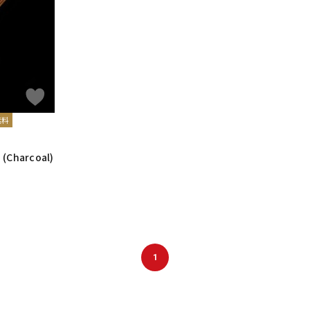
DTM オンラ
レコーディン
イン納品
グ機器
ジ
無料
 (Charcoal)
1