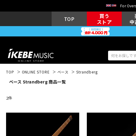
For Overs
買う
TOP
ストア
中
TOP
ONLINE STORE
ベース
Strandberg
ベース Strandberg 商品一覧
アコギ/エレ
エレキギター
アコ
2
件
キーボード
電子ピアノ