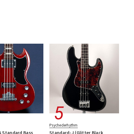
Psychederhythm
 Standard Bass
Standard-J (Glitter Black