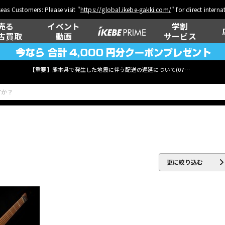
eas Customers: Please visit "
https://global.ikebe-gakki.com/
" for direct intern
売る
イベント
学割
古買取
動画
サービス
【重要】熊本県で発生した地震に伴う配送の遅延について(
07月29日
更新)
ベース
ウクレレ
更に絞り込む
管楽器
その他楽器