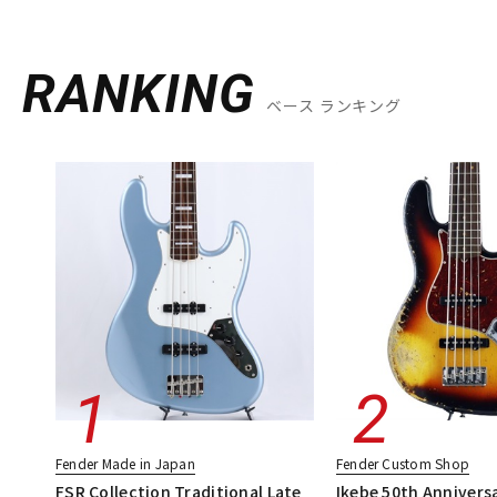
RANKING
ベース ランキング
Fender Made in Japan
Fender Custom Shop
FSR Collection Traditional Late
Ikebe 50th Annivers