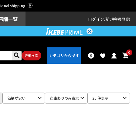
ational shipping.
店舗一覧
ログイン
新規会員登録
0
詳細検索
パーカッショ
ドラム
ン
価格が安い
在庫ありのみ表示
20 件表示
アンプ
エフェクター