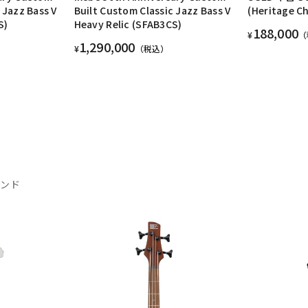
 Jazz Bass V
Built Custom Classic Jazz Bass V
(Heritage Ch
S)
Heavy Relic (SFAB3CS)
188,000
¥
（
1,290,000
¥
（税込）
ランド