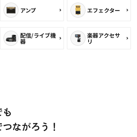
アンプ
エフェクター
配信/ライブ機
楽器アクセサ
器
リ