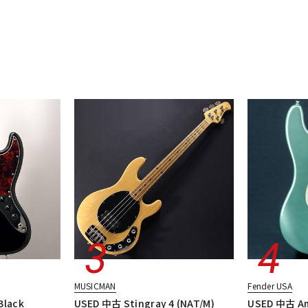
MUSICMAN
Fender USA
Black
USED 中古 Stingray 4 (NAT/M)
USED 中古 Ame