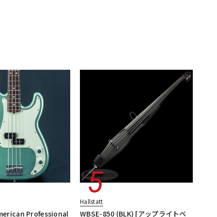
Hallstatt
rican Professional
WBSE-850 (BLK) [アップライトベ