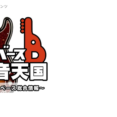
DTM オンラ
レコーディン
テンツ
イン納品
グ機器
ジ