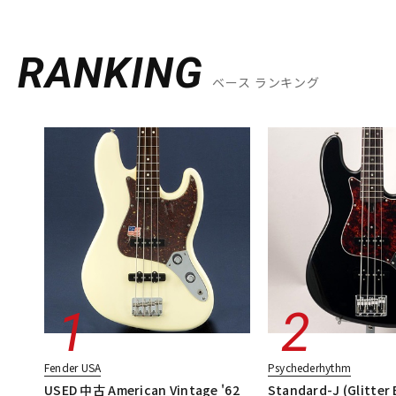
RANKING
ベース ランキング
Fender USA
Psychederhythm
USED 中古 American Vintage '62
Standard-J (Glitter 