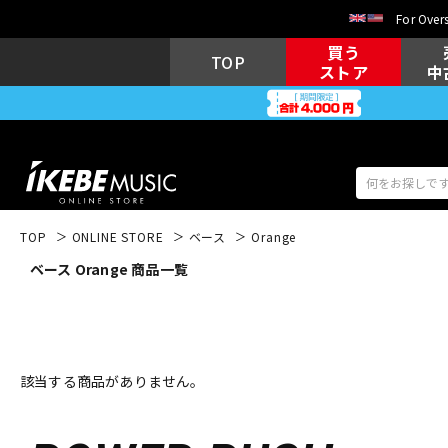
For Overs
買う
TOP
ストア
中
TOP
ONLINE STORE
ベース
Orange
ベース Orange 商品一覧
アコギ/エレ
エレキギター
アコ
キーボード
電子ピアノ
該当する商品がありません。