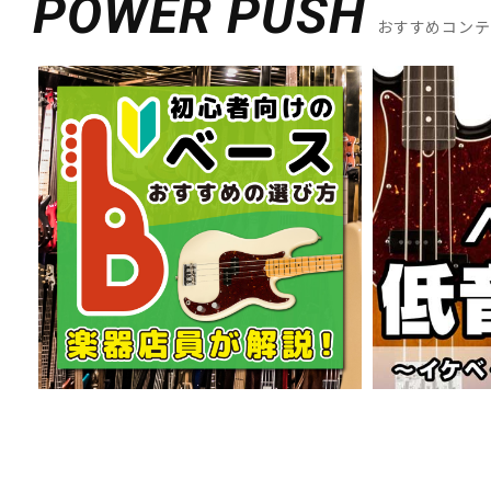
POWER PUSH
DJ機器
DTM
おすすめコン
中古
ヴィンテー