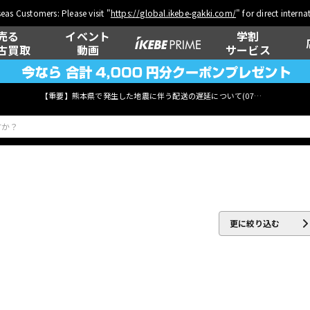
eas Customers: Please visit "
https://global.ikebe-gakki.com/
" for direct intern
売る
イベント
学割
古買取
動画
サービス
【重要】熊本県で発生した地震に伴う配送の遅延について(
07月29日
更新)
ベース
ウクレレ
更に絞り込む
管楽器
その他楽器