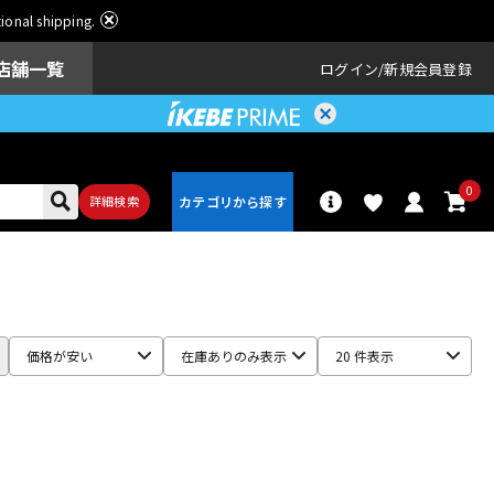
ational shipping.
店舗一覧
ログイン
新規会員登録
0
詳細検索
パーカッショ
ドラム
ン
価格が安い
在庫ありのみ表示
20 件表示
アンプ
エフェクター