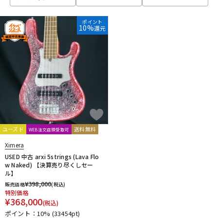
ベース
ウクレレ
ポイント
10%
還元
ドラム
パーカッション
キーボード
電子ピアノ
管楽器
その他楽器
ユーズド
送料無料
WEB注文店頭受取可
Ximera
アンプ
エフェクター
USED 中古 arxi 5strings (Lava Flo
w Naked) 【決算売り尽くしセー
ル】
¥
398,000
販売価格
(税込)
DJ機器
DTM
特別価格
¥
368,000
(税込)
ポイント：10%
(33454pt)