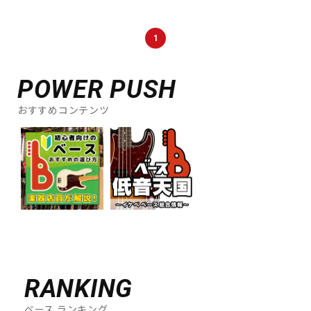
DTM オンライン納品
レコーディング機器
1
配信/ライブ機器
楽器アクセサリ
POWER PUSH
おすすめコンテンツ
中古
ヴィンテージ
RANKING
ベース ランキング