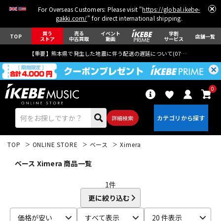
For Overseas Customers: Please visit "
https://global.ikebe-
gakki.com/
" for direct international shipping.
買う
売る
イベント
学割
TOP
店舗一覧
ストア
中古買取
動画
サービス
【重要】熊本県で発生した地震に伴う配送の遅延について(
07月29日
更新)
0
詳細検索
TOP
ONLINE STORE
ベース
Ximera
ベース Ximera 商品一覧
1
件
更に絞り込む
エレキギター
アコギ/エレアコ
価格が安い
すべて表示
20 件表示