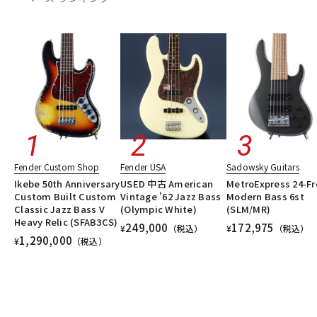
Fender Custom Shop
Fender USA
Sadowsky Guitars
Ikebe 50th Anniversary
USED 中古 American
MetroExpress 24-Fr
Custom Built Custom
Vintage '62 Jazz Bass
Modern Bass 6st
Classic Jazz Bass V
(Olympic White)
(SLM/MR)
Heavy Relic (SFAB3CS)
249,000
172,975
¥
（税込）
¥
（税込）
1,290,000
¥
（税込）