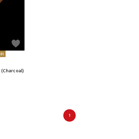
DTM オンラ
レコーディン
イン納品
グ機器
ジ
無料
 (Charcoal)
1