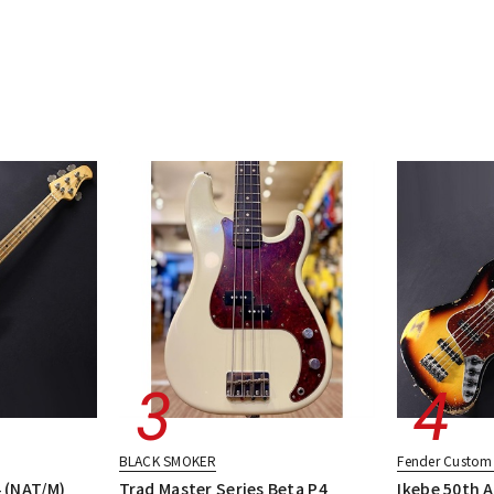
BLACK SMOKER
Fender Custom
 (NAT/M)
Trad Master Series Beta P4
Ikebe 50th 