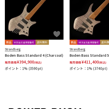
DJ機器
DTM
中古
ヴィンテー
新品
送料無料
新品
送料
WEB注文店頭受取可
WEB注文店頭受取可
Strandberg
Strandberg
Boden Bass Standard 4 (Charcoal)
Boden Bass Standard 5
¥
394,900
¥
411,400
販売価格
販売価格
(税込)
(税込)
ポイント：1%
(3590pt)
ポイント：1%
(3740pt)