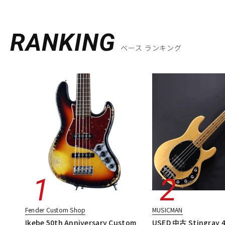
RANKING
ベース ランキング
Fender Custom Shop
MUSICMAN
Ikebe 50th Anniversary Custom
USED 中古 Stingray 4