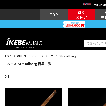
For Overs
買う
TOP
ストア
中
TOP
ONLINE STORE
ベース
Strandberg
ベース Strandberg 商品一覧
アコギ/エレ
エレキギター
アコ
2
件
キーボード
電子ピアノ