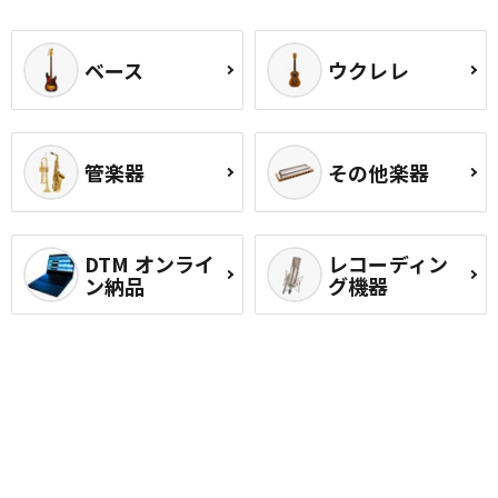
ベース
ウクレレ
管楽器
その他楽器
DTM オンライ
レコーディン
ン納品
グ機器