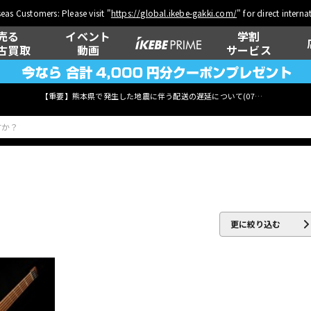
eas Customers: Please visit "
https://global.ikebe-gakki.com/
" for direct intern
売る
イベント
学割
古買取
動画
サービス
【重要】熊本県で発生した地震に伴う配送の遅延について(
07月29日
更新)
ベース
ウクレレ
更に絞り込む
管楽器
その他楽器