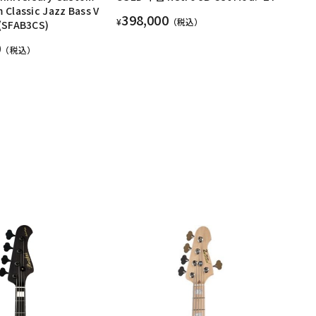
 Classic Jazz Bass V
398,000
¥
（税込）
 (SFAB3CS)
0
（税込）