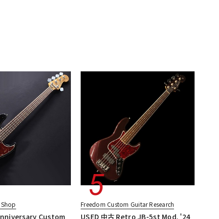
 Shop
Freedom Custom Guitar Research
Anniversary Custom
USED 中古 Retro JB-5st Mod. '24