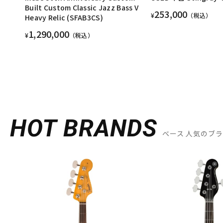
Built Custom Classic Jazz Bass V
253,000
¥
（税込）
Heavy Relic (SFAB3CS)
1,290,000
¥
（税込）
HOT BRANDS
ベース 人気のブ