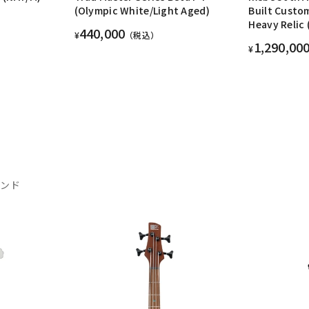
(Olympic White/Light Aged)
Built Custom
Heavy Relic
440,000
¥
（税込）
1,290,00
¥
ランド