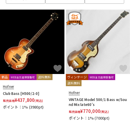
ベース
ウクレレ
ドラム
パーカッション
キーボード
電子ピアノ
管楽器
その他楽器
新品
送料無料
ヴィンテージ
WEB注文店頭受取可
WEB注文店頭受取可
送料無料
Hofner
アンプ
エフェクター
Hofner
Club Bass [H500/2-0]
¥
437,800
VINTAGE Model 500/1 Bass w/Sou
販売価格
(税込)
nd Mix late60's
ポイント：1%
(3980pt)
¥
770,000
販売価格
(税込)
DJ機器
DTM
ポイント：1%
(7000pt)