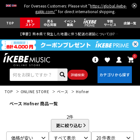
For Overseas Customers: Please visit "
https://global.ikebe-
gakki.com/
" for direct international shipping.
買う
売る
イベント
学割
TOP
店舗一覧
ストア
中古買取
動画
サービス
【重要】熊本県で発生した地震に伴う配送の遅延について(
07月29日
更新)
0
詳細検索
TOP
ONLINE STORE
ベース
Hofner
ベース Hofner 商品一覧
2
件
更に絞り込む
エレキギター
アコギ/エレアコ
価格が安い
すべて表示
20 件表示