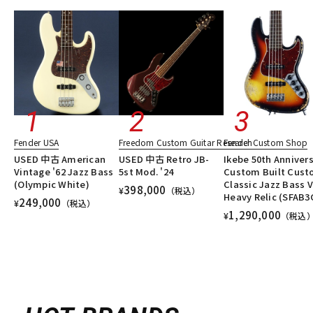
Fender USA
Freedom Custom Guitar Research
Fender Custom Shop
USED 中古 American
USED 中古 Retro JB-
Ikebe 50th Anniver
Vintage '62 Jazz Bass
5st Mod. '24
Custom Built Cus
(Olympic White)
Classic Jazz Bass V
398,000
¥
（税込）
Heavy Relic (SFAB3
249,000
¥
（税込）
1,290,000
¥
（税込