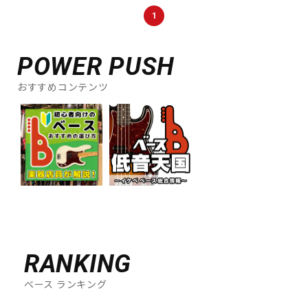
DTM オンライン納品
レコーディング機器
1
POWER PUSH
配信/ライブ機器
楽器アクセサリ
おすすめコンテンツ
中古
ヴィンテージ
RANKING
ベース ランキング