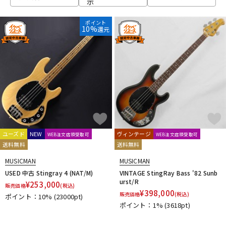
示
ベース
ウクレレ
ポイント
10%
還元
ドラム
パーカッション
キーボード
電子ピアノ
管楽器
その他楽器
ユーズド
NEW
ヴィンテージ
WEB注文店頭受取可
WEB注文店頭受取可
送料無料
送料無料
アンプ
エフェクター
MUSICMAN
MUSICMAN
USED 中古 Stingray 4 (NAT/M)
VINTAGE StingRay Bass '82 Sunb
urst/R
¥
253,000
販売価格
(税込)
¥
398,000
販売価格
(税込)
ポイント：10%
(23000pt)
DJ機器
DTM
ポイント：1%
(3618pt)