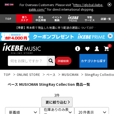
For Overseas Customers: Please visit "
https://global.ikebe-
gakki.com/
" for direct international shipping.
買う
売る
イベント
学割
TOP
店舗一覧
ストア
中古買取
動画
サービス
【重要】熊本県で発生した地震に伴う配送の遅延について(
07月29日
更新)
0
詳細検索
TOP
ONLINE STORE
ベース
MUSICMAN
StingRay Collecti
ベース MUSICMAN StingRay Collection 商品一覧
3
件
更に絞り込む
エレキギター
アコギ/エレアコ
在庫ありのみ表
新着順
20 件表示