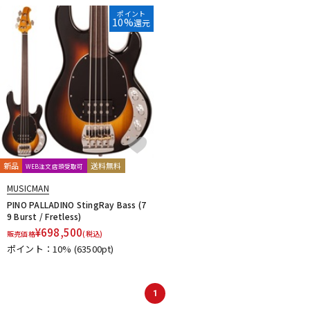
DTM オンライン納品
レコーディング機器
ポイント
10%
還元
配信/ライブ機器
楽器アクセサリ
中古
ヴィンテージ
新品
送料無料
WEB注文店頭受取可
MUSICMAN
PINO PALLADINO StingRay Bass (7
9 Burst / Fretless)
¥
698,500
販売価格
(税込)
ポイント：10%
(63500pt)
1