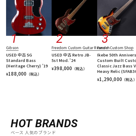
Gibson
Freedom Custom Guitar Research
Fender Custom Shop
USED 中古 SG
USED 中古 Retro JB-
Ikebe 50th Anniver
Standard Bass
5st Mod. '24
Custom Built Cus
(Heritage Cherry) '19
Classic Jazz Bass V
398,000
¥
（税込）
Heavy Relic (SFAB3
188,000
¥
（税込）
1,290,000
¥
（税込
HOT BRANDS
ベース 人気のブランド