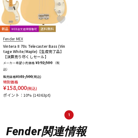
新品
送料無料
WEB注文店頭受取可
Fender MEX
Vintera II 70s Telecaster Bass (Vin
tage White/Maple)【生産完了品】
【決算売り尽くしセール】
¥192,500
メーカー希望小売価格
（税
込）
¥
181,500
販売価格
(税込)
特別価格
¥
158,000
(税込)
ポイント：10%
(14363pt)
1
Fender関連情報