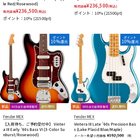
le Red/Rosewood)
¥
236,500
販売価格
(税込)
¥
236,500
販売価格
(税込)
ポイント：10%
(21500pt)
ポイント：10%
(21500pt)
ポイント
ポイント
10%
10%
還元
還元
新品
送料無料
新品
送料無料
WEB注文店頭受取可
WEB注文店頭受取可
Fender MEX
Fender MEX
【入荷待ち、ご予約受付中】 Vinter
Vintera III Late '60s Precision Bas
a III Early '60s Bass VI (3-Color Su
s (Lake Placid Blue/Maple)
nburst/Rosewood)
¥192,500
メーカー希望小売価格
（税