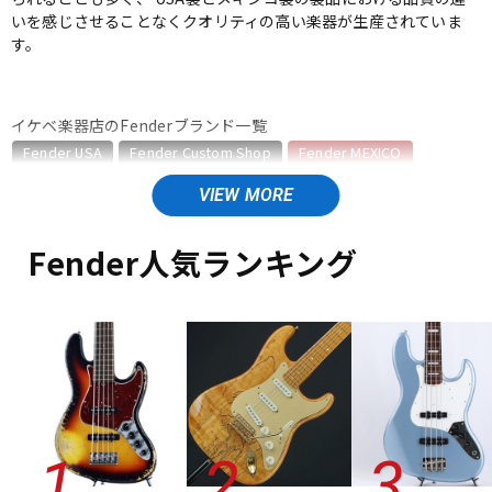
いを感じさせることなくクオリティの高い楽器が生産されていま
ベース
ウクレレ
す。
ドラム
パーカッション
イケベ楽器店のFenderブランド一覧
Fender USA
Fender Custom Shop
Fender MEXICO
Fender Made in Japan
Fender Standard Series
キーボード
電子ピアノ
Fender Acoustics
Fender Japan
Fender (Japan Exclusive Series)
その他Fender
Fender人気ランキング
Fender MEXICOのカテゴリ
管楽器
その他楽器
エレキギター
エレキギター/#Vintera/Vintera II
エレキギター/#Player/Player II
エレキギター/#Player Plus
ベース
アンプ
ベース/#Vintera/Vintera II
ベース/#Player/Player II
エフェクター
ユーズド
ヴィンテージ
ALL
DJ機器
DTM