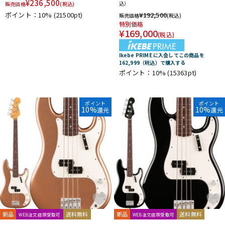
¥
236,500
込）
販売価格
(税込)
ポイント：10%
(21500pt)
¥
192,500
販売価格
(税込)
特別価格
¥
169,000
(税込)
Ikebe PRIME に入会してこの商品を
162,999（税込）で購入する
ポイント：10%
(15363pt)
ポイント
ポイント
10%
10%
還元
還元
新品
送料無料
新品
送料無料
WEB注文店頭受取可
WEB注文店頭受取可