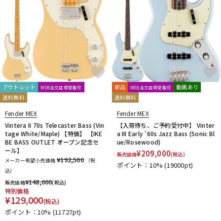
アウトレット
新品
動画あり
WEB注文店頭受取可
WEB注文店頭受取可
送料無料
送料無料
Fender MEX
Fender MEX
Vintera II 70s Telecaster Bass (Vin
【入荷待ち、ご予約受付中】 Vinter
tage White/Maple) 【特価】 【IKE
a III Early '60s Jazz Bass (Sonic Bl
BE BASS OUTLET オープン記念セ
ue/Rosewood)
ール】
¥
209,000
販売価格
(税込)
¥192,500
メーカー希望小売価格
（税
ポイント：10%
(19000pt)
込）
¥
148,000
販売価格
(税込)
特別価格
¥
129,000
(税込)
ポイント：10%
(11727pt)