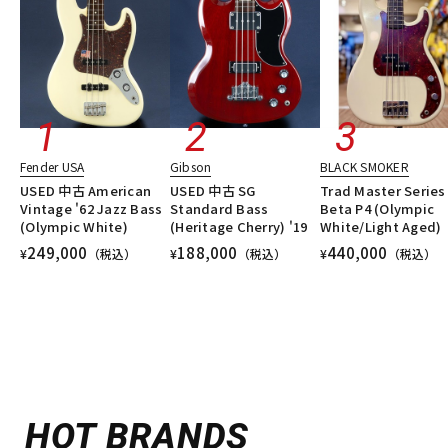
Fender USA
Gibson
BLACK SMOKER
USED 中古 American
USED 中古 SG
Trad Master Series
Vintage '62 Jazz Bass
Standard Bass
Beta P4 (Olympic
(Olympic White)
(Heritage Cherry) '19
White/Light Aged)
249,000
188,000
440,000
¥
（税込）
¥
（税込）
¥
（税込）
HOT BRANDS