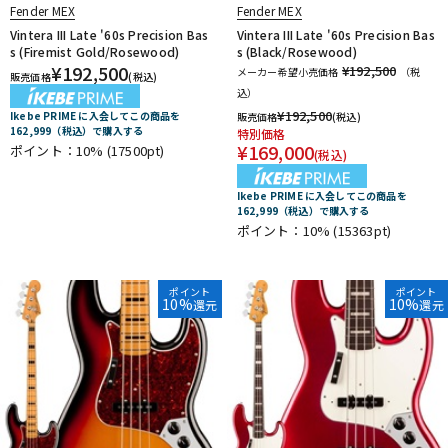
Fender MEX
Fender MEX
Vintera III Late '60s Precision Bas
Vintera III Late '60s Precision Bas
s (Firemist Gold/Rosewood)
s (Black/Rosewood)
¥
192,500
¥192,500
メーカー希望小売価格
（税
販売価格
(税込)
込）
¥
192,500
Ikebe PRIME に入会してこの商品を
販売価格
(税込)
162,999（税込）で購入する
特別価格
¥
169,000
ポイント：10%
(17500pt)
(税込)
Ikebe PRIME に入会してこの商品を
162,999（税込）で購入する
ポイント：10%
(15363pt)
ポイント
ポイント
10%
10%
還元
還元