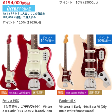
¥
194,000
ポイント：10%
(19000pt)
(税込)
Ikebe PRIME に入会してこの商品を
188,000（税込）で購入する
ポイント：10%
(17636pt)
ポイント
ポイント
10%
10%
還元
還元
新品
送料無料
新品
送料無料
WEB注文店頭受取可
WEB注文店頭受取可
Fender MEX
Fender MEX
【入荷待ち、ご予約受付中】 Vinter
Vintera III Early '60s Bass VI (Oly
a III Early '60s Bass VI (Candy App
mpic White/Rosewood)