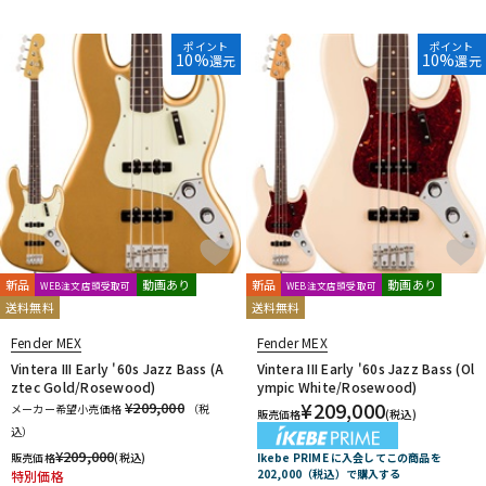
ポイント
ポイント
10%
10%
還元
還元
新品
動画あり
新品
動画あり
WEB注文店頭受取可
WEB注文店頭受取可
送料無料
送料無料
Fender MEX
Fender MEX
Vintera III Early '60s Jazz Bass (A
Vintera III Early '60s Jazz Bass (Ol
ztec Gold/Rosewood)
ympic White/Rosewood)
¥
209,000
¥209,000
メーカー希望小売価格
（税
販売価格
(税込)
込）
¥
209,000
Ikebe PRIME に入会してこの商品を
販売価格
(税込)
202,000（税込）で購入する
特別価格