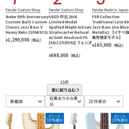
DTM オンライン納品
レコーディング機器
Fender Custom Shop
Fender Custom Shop
Fender Made in Japan
Ikebe 50th Anniversary
USED 中古 2016
FSR Collection
Custom Built Custom
Limited Model
Traditional Late 60
配信/ライブ機器
楽器アクセサリ
Classic Jazz Bass V
Spalted Maple Artisan
Jazz Bass (Ice Blue
Heavy Relic (SFAB3CS)
Stratocaster Natural
Metallic) 【イケベ
w/Gold Anodized PG
販売限定モデル】
1,290,000
¥
（税込）
[SN.CZ525592] フェンダ
165,000
¥
（税込）
中古
ヴィンテージ
ー
698,000
¥
（税込）
15
件
更に絞り込む
在庫ありのみ表
新着順
20 件表示
示
ポイント
ポイント
10%
10%
還元
還元