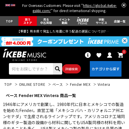
For Overseas Customers: Please visit "
https://global.ikebe-
gakki.com/
" for direct international shipping.
買う
売る
イベント
学割
TOP
店舗一覧
ストア
中古買取
動画
サービス
【重要】熊本県で発生した地震に伴う配送の遅延について(
07月29日
更新)
0
詳細検索
TOP
ONLINE STORE
ベース
Fender MEX
Vintera
ベース Fender MEX Vintera 商品一覧
1946年にアメリカで創業し、1980年代に日本とメキシコでの製造
を始めたFender。直営工場「メキシコ バハ・カリフォルニア州エ
ンセナダ」で生産されるラインナップです。アメリカコロナ工場同
エレキギター
アコギ/エレアコ
様のギター製造の設備から材料に関してもUSA製同様の材料を用い
られることも多く、 USA製とメキシコ製の製品における品質の違