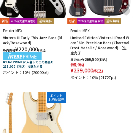
新品
送料無料
新品
送料無料
WEB注文店頭受取可
WEB注文店頭受取可
Fender MEX
Fender MEX
Vintera III Early '70s Jazz Bass (Bl
Limited Edition Vintera II Road W
ack/Rosewood)
orn '60s Precision Bass (Charcoal
¥
220,000
Frost Metallic / Rosewood) 【生
販売価格
(税込)
産完了...
¥
269,500
販売価格
(税込)
Ikebe PRIME に入会してこの商品を
特別価格
213,000（税込）で購入する
¥
239,000
(税込)
ポイント：10%
(20000pt)
ポイント：10%
(21727pt)
ポイント
10%
還元