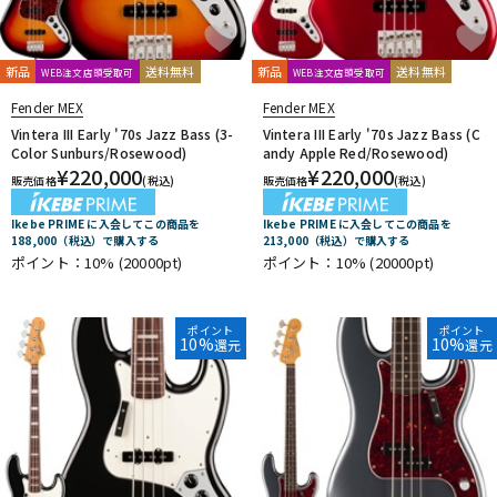
新品
送料無料
新品
送料無料
WEB注文店頭受取可
WEB注文店頭受取可
Fender MEX
Fender MEX
Vintera III Early '70s Jazz Bass (3-
Vintera III Early '70s Jazz Bass (C
Color Sunburs/Rosewood)
andy Apple Red/Rosewood)
¥
220,000
¥
220,000
販売価格
(税込)
販売価格
(税込)
Ikebe PRIME に入会してこの商品を
Ikebe PRIME に入会してこの商品を
188,000（税込）で購入する
213,000（税込）で購入する
ポイント：10%
(20000pt)
ポイント：10%
(20000pt)
ポイント
ポイント
10%
10%
還元
還元