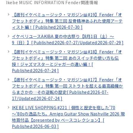
Ikebe MUSIC INFORMATION Fender関連情報
【週刊イケベミュージック・マガジン📖#19】Fender「オ
フセットボディ」特集 第三回 反骨精神あふれた使用アーテ
ィスト編！[
Published:2026-07-30
]
イケベリユースAKIBA 夏の中古祭り【8月1日（土）～
9（日）】[
Published:2026-07-27/
Updated:2026-07-29
]
【週刊イケベミュージック・マガジン📖#18】Fender「オ
フセットボディ」特集 第二回 あのスイッチの使い方も伝
授！ジャズマスターとジャガーの違い編！[
Published:2026-07-24
]
【週刊イケベミュージック・マガジン📖#17】Fender「オ
フセットボディ」特集 第一回 ストラトを超える最高級機か
らまさかの…その逆転の歴史[
Published:2026-07-
17/
Updated:2026-07-24
]
IKEBE LIVE SHOPPING #221｜個性と歴史を宿した’70
～’80sの逸品たち。Amigo Guitar Show Nashville 2026 現
地買付品【presented by ベースコレクション】[
Published:2026-06-03
]