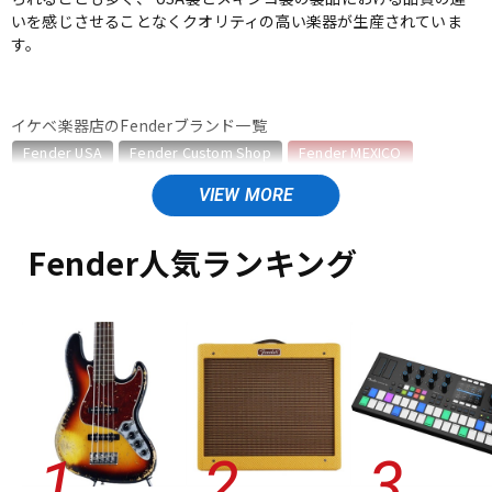
いを感じさせることなくクオリティの高い楽器が生産されていま
ベース
ウクレレ
す。
ドラム
パーカッション
イケベ楽器店のFenderブランド一覧
Fender USA
Fender Custom Shop
Fender MEXICO
Fender Made in Japan
Fender Standard Series
キーボード
電子ピアノ
Fender Acoustics
Fender Japan
Fender (Japan Exclusive Series)
その他Fender
Fender人気ランキング
Fender MEXICOのカテゴリ
管楽器
その他楽器
エレキギター
エレキギター/#Vintera/Vintera II
エレキギター/#Player/Player II
エレキギター/#Player Plus
ベース
アンプ
ベース/#Vintera/Vintera II
ベース/#Player/Player II
エフェクター
ユーズド
ヴィンテージ
ALL
DJ機器
DTM