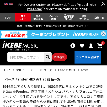
For Overseas Customers: Please visit "
https://global.ikebe-
gakki.com/
" for direct international shipping.
買う
売る
イベント
学割
TOP
店舗一覧
ストア
中古買取
動画
サービス
【重要】熊本県で発生した地震に伴う配送の遅延について(
07月29日
更新)
0
詳細検索
TOP
ONLINE STORE
ベース
Fender MEX
Artist
ベース Fender MEX Artist 商品一覧
1946年にアメリカで創業し、1980年代に日本とメキシコでの製造
を始めたFender。直営工場「メキシコ バハ・カリフォルニア州エ
ンセナダ」で生産されるラインナップです。アメリカコロナ工場同
エレキギター
アコギ/エレアコ
様のギター製造の設備から材料に関してもUSA製同様の材料を用い
られることも多く、 USA製とメキシコ製の製品における品質の違