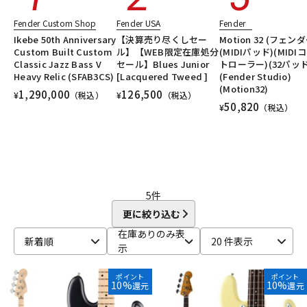
DTM オンライン納品
レコーディング機器
Fender Custom Shop
Fender USA
Fender
Ikebe 50th Anniversary
【決算売り尽くしセー
Motion 32 (フェンダ
Custom Built Custom
ル】【WEB限定在庫処分
(MIDIパッド)(MIDI
配信/ライブ機器
楽器アクセサリ
Classic Jazz Bass V
セール】Blues Junior
トローラー)(32パッド
Heavy Relic (SFAB3CS)
[Lacquered Tweed ]
(Fender Studio)
(Motion32)
1,290,000
126,500
¥
（税込）
¥
（税込）
50,820
¥
（税込）
中古
ヴィンテージ
5
件
更に絞り込む
在庫ありのみ表
新着順
20 件表示
示
ポイント
ポイント
10%
10%
還元
還元