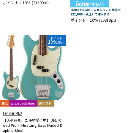
ポイント：10%
(23400pt)
Ikebe PRIME に入会してこの商品を
222,000（税込）で購入する
ポイント：10%
(20818pt)
ポイント
10%
還元
新品
送料無料
WEB注文店頭受取可
Fender MEX
【入荷待ち、ご予約受付中】 JMJ R
oad Worn Mustang Bass (Faded D
aphne Blue)