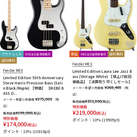
アウトレット
新品
送料無料
WEB注文店頭受取可
WEB注文店頭受取可
送料無料
Fender MEX
Fender MEX
Limited Edition Laura Lee Jazz B
ass (Vintage White) 【値上げ前旧
Limited Edition 50th Anniversary
価格品】【決算売り尽くしセール】
Steve Harris Precision Bass (Sati
¥268,400
n Black/Maple) 【特価】 【IKEBE B
メーカー希望小売価格
（税
ASS O...
込）
¥275,000
メーカー希望小売価格
（税
¥
253,000
販売価格
(税込)
込）
特別価格
¥
219,000
¥
199,000
(税込)
販売価格
(税込)
特別価格
ポイント：10%
(19909pt)
¥
174,000
(税込)
ポイント：10%
(15818pt)