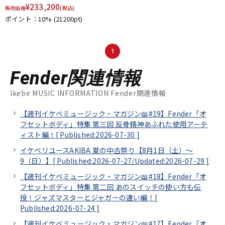
¥
233,200
販売価格
(税込)
ポイント：10%
(21200pt)
1
Fender関連情報
Ikebe MUSIC INFORMATION Fender関連情報
【週刊イケベミュージック・マガジン📖#19】Fender「オ
フセットボディ」特集 第三回 反骨精神あふれた使用アーテ
ィスト編！[
Published:2026-07-30
]
イケベリユースAKIBA 夏の中古祭り【8月1日（土）～
9（日）】[
Published:2026-07-27/
Updated:2026-07-29
]
【週刊イケベミュージック・マガジン📖#18】Fender「オ
フセットボディ」特集 第二回 あのスイッチの使い方も伝
授！ジャズマスターとジャガーの違い編！[
Published:2026-07-24
]
【週刊イケベミュージック・マガジン📖#17】Fender「オ