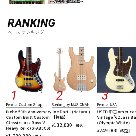
RANKING
ベース ランキング
Fender Custom Shop
Sterling by MUSICMAN
Fender USA
Ikebe 50th Anniversary
Joe Dart I (Natural)
USED 中古 America
Custom Built Custom
【特価】
Vintage '62 Jazz B
Classic Jazz Bass V
(Olympic White)
132,000
¥
（税込）
Heavy Relic (SFAB3CS)
249,000
¥
（税込）
1,290,000