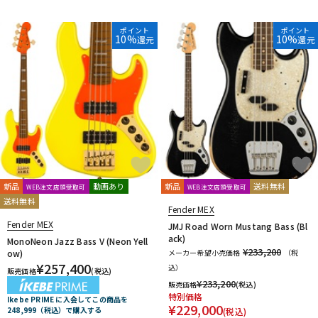
ポイント
ポイント
10%
10%
還元
還元
新品
動画あり
新品
送料無料
WEB注文店頭受取可
WEB注文店頭受取可
送料無料
Fender MEX
Fender MEX
JMJ Road Worn Mustang Bass (Bl
ack)
MonoNeon Jazz Bass V (Neon Yell
¥233,200
ow)
メーカー希望小売価格
（税
¥
257,400
込）
販売価格
(税込)
¥
233,200
販売価格
(税込)
特別価格
Ikebe PRIME に入会してこの商品を
¥
229,000
248,999（税込）で購入する
(税込)