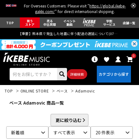
For Overseas Customers: Please visit "
https://global.ikebe-
gakki.com/
" for direct international shipping.
買う
売る
イベント
学割
TOP
店舗一覧
ストア
中古買取
動画
サービス
【重要】熊本県で発生した地震に伴う配送の遅延について(
07月29日
更新)
0
詳細検索
TOP
ONLINE STORE
ベース
Adamovic
ベース Adamovic 商品一覧
更に絞り込む
エレキギター
アコギ/エレアコ
新着順
すべて表示
20 件表示