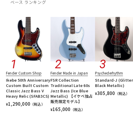
ベース ランキング
DTM オンライン納品
レコーディング機器
配信/ライブ機器
楽器アクセサリ
中古
ヴィンテージ
Fender Custom Shop
Fender Made in Japan
Psychederhythm
Ikebe 50th Anniversary
FSR Collection
Standard-J (Glitter
Custom Built Custom
Traditional Late 60s
Black Metallic)
Classic Jazz Bass V
Jazz Bass (Ice Blue
305,800
¥
（税込）
Heavy Relic (SFAB3CS)
Metallic) 【イケベ独占
販売限定モデル】
1,290,000
¥
（税込）
165,000
¥
（税込）