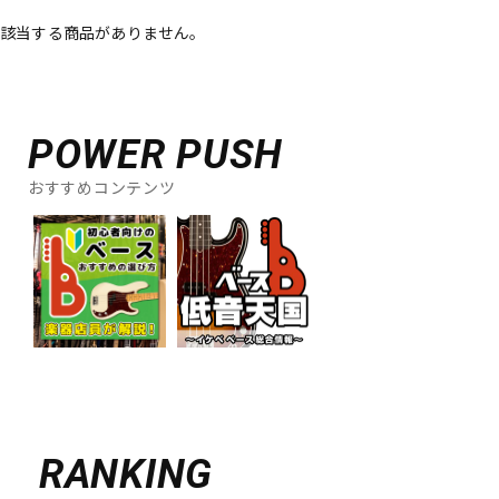
該当する商品がありません。
ベース
ウクレレ
ドラム
パーカッション
POWER PUSH
おすすめコンテンツ
キーボード
電子ピアノ
管楽器
その他楽器
アンプ
エフェクター
DJ機器
DTM
RANKING