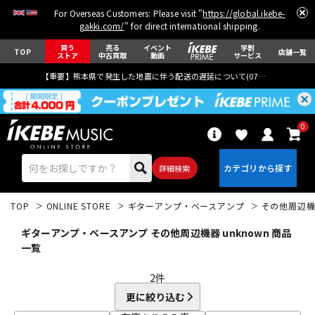
For Overseas Customers: Please visit "
https://global.ikebe-
gakki.com/
" for direct international shipping.
買う
売る
イベント
学割
TOP
店舗一覧
ストア
中古買取
動画
サービス
【重要】熊本県で発生した地震に伴う配送の遅延について(
07月29日
更新)
0
詳細検索
TOP
ONLINE STORE
ギターアンプ・ベースアンプ
その他周辺
ギターアンプ・ベースアンプ その他周辺機器 unknown 商品
一覧
2
件
エレキギター
アコギ/エレアコ
更に絞り込む