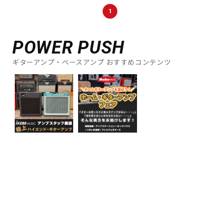
DTM オンライン納品
レコーディング機器
1
POWER PUSH
配信/ライブ機器
楽器アクセサリ
ギターアンプ・ベースアンプ おすすめコンテンツ
中古
ヴィンテージ