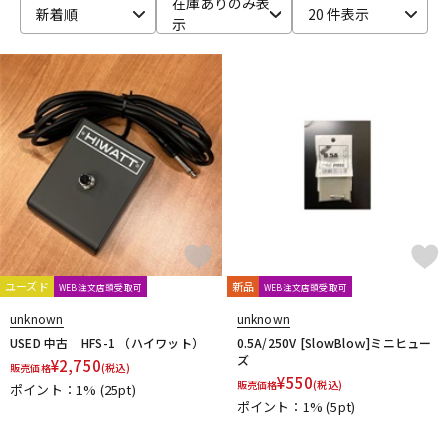
在庫ありのみ表
新着順
20 件表示
示
ベース
ウクレレ
ドラム
パーカッション
キーボード
電子ピアノ
管楽器
その他楽器
ユーズド
新品
WEB注文店頭受取可
WEB注文店頭受取可
アンプ
エフェクター
unknown
unknown
USED 中古 HFS-1 （ハイワット）
0.5A/250V [SlowBloｗ]ミニヒュー
ズ
¥
2,750
販売価格
(税込)
¥
550
販売価格
(税込)
ポイント：1%
(25pt)
DJ機器
DTM
ポイント：1%
(5pt)