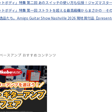
フセットボディ」特集 第二回 あのスイッチの使い方も伝授！ジャズマスタ
フセットボディ」特集 第一回 ストラトを超える最高級機からまさかの…そ
逸品たち。Amigo Guitar Show Nashville 2026 現地買付品【pres
ベースアンプ おすすめコンテンツ