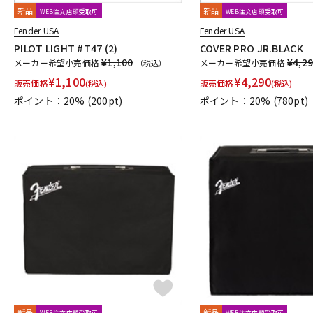
新品
新品
WEB注文店頭受取可
WEB注文店頭受取可
Fender USA
Fender USA
PILOT LIGHT #T47 (2)
COVER PRO JR.BLACK
¥1,100
¥4,2
メーカー希望小売価格
メーカー希望小売価格
（税込）
¥
1,100
¥
4,290
販売価格
販売価格
(税込)
(税込)
ポイント：20%
(200pt)
ポイント：20%
(780pt)
新品
新品
WEB注文店頭受取可
WEB注文店頭受取可