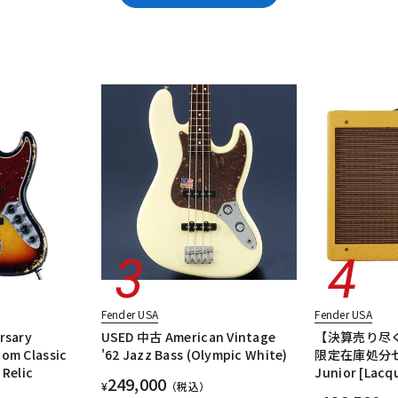
DTM オンラ
レコーディン
エレキギター/テレキャスター・TLタイプ
エレキギター/ジャズマスター・
イン納品
グ機器
tage II
エレキギター/#American Ultra
エレキギター/#American Prof
ベースアンプ
エフェクター
楽器アクセサリ
ユーズド
ヴィンテ
ジ
Fender USA
Fender USA
rsary
USED 中古 American Vintage
【決算売り尽
tom Classic
'62 Jazz Bass (Olympic White)
限定在庫処分セ
 Relic
Junior [Lacq
249,000
¥
（税込）