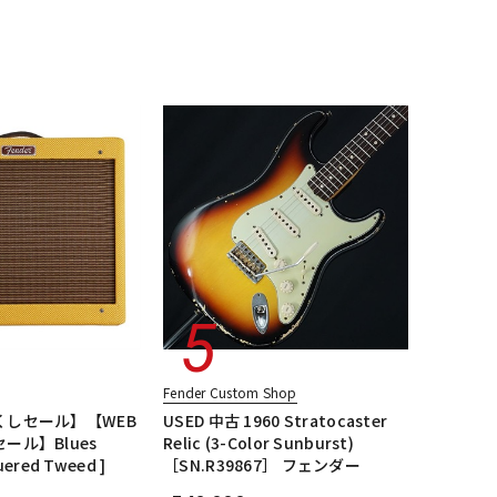
配信/ライブ
楽器アクセサ
JMタイプ
エレキギター/ジャガー・JGタイプ
機器
リ
essional
エレキギター/#American Professional II
ージ
ALL
Fender Custom Shop
くしセール】【WEB
USED 中古 1960 Stratocaster
ール】Blues
Relic (3-Color Sunburst)
uered Tweed ]
［SN.R39867］ フェンダー