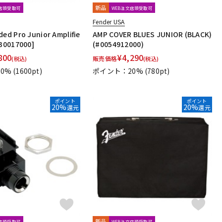
新品
文店頭受取可
WEB注文店頭受取可
Fender USA
ded Pro Junior Amplifie
AMP COVER BLUES JUNIOR (BLACK)
730017000]
(#0054912000)
800
¥
4,290
販売価格
(税込)
(税込)
0%
(1600pt)
ポイント：20%
(780pt)
ポイント
ポイント
20%
20%
還元
還元
新品
文店頭受取可
WEB注文店頭受取可