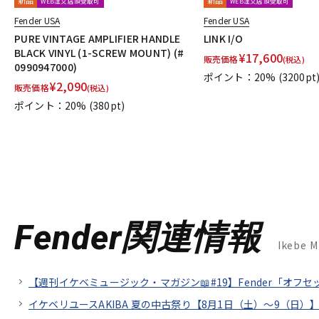
WEB注文店頭受取可
WEB注文店頭受取可
Fender USA
Fender USA
PURE VINTAGE AMPLIFIER HANDLE
LINK I/O
BLACK VINYL (1-SCREW MOUNT) (#
¥
17,600
販売価格
(税込)
0990947000)
ポイント：20%
(3200pt
¥
2,090
販売価格
(税込)
ポイント：20%
(380pt)
Fender関連情報
Ikebe 
【週刊イケベミュージック・マガジン📖#19】Fender「オフ
イケベリユースAKIBA 夏の中古祭り【8月1日（土）～9（日）】