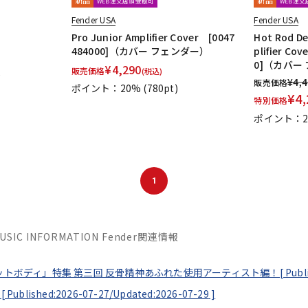
WEB注文店頭受取可
WEB注
Fender USA
Fender USA
Pro Junior Amplifier Cover [0047
Hot Rod De
484000]（カバー フェンダー）
plifier Co
0]（カバー
¥
4,290
販売価格
(税込)
)
¥
4,
販売価格
ポイント：20%
(780pt)
¥
4,
特別価格
ポイント：2
1
MUSIC INFORMATION Fender関連情報
セットボディ」特集 第三回 反骨精神あふれた使用アーティスト編！[
Publ
[
Published:2026-07-27/
Updated:2026-07-29
]