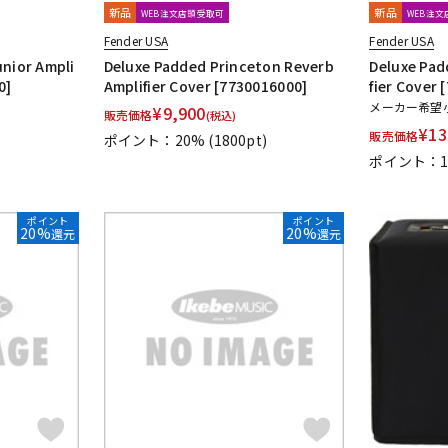
新品
新品
WEB注文店頭受取可
WEB注
Fender USA
Fender USA
unior Ampli
Deluxe Padded Princeton Reverb
Deluxe Pad
0]
Amplifier Cover [7730016000]
fier Cover
メーカー希望
¥
9,900
販売価格
(税込)
¥
13
販売価格
ポイント：20%
(1800pt)
ポイント：
ポイント
ポイント
20%
20%
還元
還元