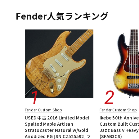
エレキギター
エレキギター/ストラトキャスター・STタイプ
DJ機器
DTM
エレキギター/ムスタング・MGタイプ
エレキギター/#American Vin
Fender人気ランキング
エレキギター/#American Performer
ベース
ギターアンプ・
中古
ヴィンテー
Fender Custom Shop
Fender Custom Shop
USED 中古 2016 Limited Model
Ikebe 50th Annive
Spalted Maple Artisan
Custom Built Cus
Stratocaster Natural w/Gold
Jazz Bass V Heavy
Anodized PG [SN.CZ525592] フ
(SFAB3CS)