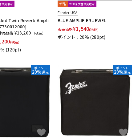
新品
文店頭受取可
WEB注文店頭受取可
Fender USA
ded Twin Reverb Ampli
BLUE AMPLIFIER JEWEL
 [7730012000]
¥
1,540
販売価格
(税込)
¥13,200
小売価格
（税込）
ポイント：20%
(280pt)
,200
(税込)
1%
(120pt)
ポイント
ポイント
20%
20%
還元
還元