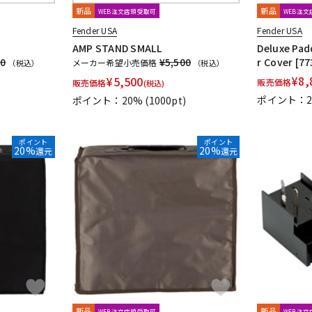
新品
新品
WEB注文店頭受取可
WEB注
Fender USA
Fender USA
AMP STAND SMALL
Deluxe Pad
90
¥5,500
r Cover [7
メーカー希望小売価格
（税込）
（税込）
¥
8,
¥
5,500
販売価格
販売価格
(税込)
ポイント：2
ポイント：20%
(1000pt)
ポイント
ポイント
20%
20%
還元
還元
新品
新品
WEB注文店頭受取可
WEB注