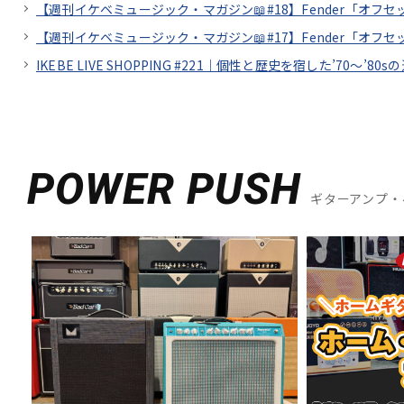
【週刊イケベミュージック・マガジン📖#18】Fender「オ
【週刊イケベミュージック・マガジン📖#17】Fender「オ
IKEBE LIVE SHOPPING #221｜個性と歴史を宿した’70～’80sの
POWER PUSH
ギターアンプ・