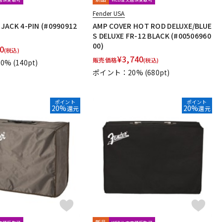
Fender USA
JACK 4-PIN (#0990912
AMP COVER HOT ROD DELUXE/BLUE
S DELUXE FR-12 BLACK (#00506960
00)
0
(税込)
¥
3,740
販売価格
(税込)
0%
(140pt)
ポイント：20%
(680pt)
ポイント
ポイント
20%
20%
還元
還元
新品