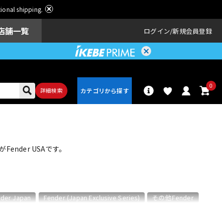
ational shipping.
店舗一覧
ログイン
新規会員登録
0
詳細検索
パーカッショ
ドラム
ン
nder USAです。
アンプ
エフェクター
der Japan
Fender (Japan Exclusive Series)
その他Fender