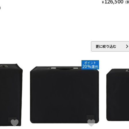
126,500
¥
（
）
更に絞り込む
ポイント
20%
還元