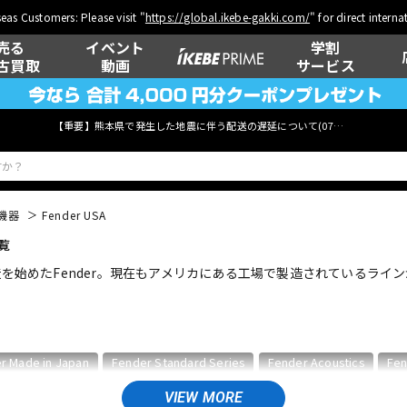
eas Customers: Please visit "
https://global.ikebe-gakki.com/
" for direct intern
売る
イベント
学割
古買取
動画
サービス
【重要】熊本県で発生した地震に伴う配送の遅延について(
07月29日
更新)
機器
Fender USA
覧
ベース
ウクレレ
を始めたFender。現在もアメリカにある工場で製造されているラインがFe
管楽器
その他楽器
r Made in Japan
Fender Standard Series
Fender Acoustics
Fen