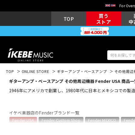
For Overs
買う
TOP
ストア
中
TOP
ONLINE STORE
ギターアンプ・ベースアンプ
その他周辺
ギターアンプ・ベースアンプ その他周辺機器 Fender USA 商品一
アコギ/エレ
エレキギター
アコ
1946年にアメリカで創業し、1980年代に日本とメキシコでの製造
イケベ楽器店のFenderブランド一覧
キーボード
電子ピアノ
Fender USA
Fender Custom Shop
Fender MEXICO
Fende
Fender USAのカテゴリ