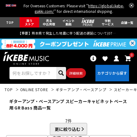
For Overseas Customers: Please visit "
https://global.ikebe-
gakki.com/
" for direct international shipping.
買う
売る
イベント
学割
TOP
店舗一覧
ストア
中古買取
動画
サービス
【重要】熊本県で発生した地震に伴う配送の遅延について(
07月29日
更新)
0
詳細検索
TOP
ONLINE STORE
ギターアンプ・ベースアンプ
スピーカー
ギターアンプ・ベースアンプ スピーカーキャビネット ベース
用 GR Bass 商品一覧
7
件
エレキギター
アコギ/エレアコ
更に絞り込む