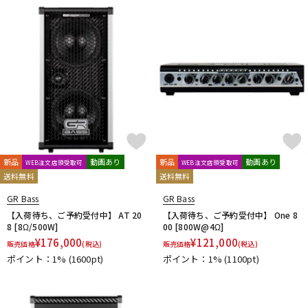
新品
動画あり
新品
動画あり
WEB注文店頭受取可
WEB注文店頭受取可
送料無料
送料無料
GR Bass
GR Bass
【入荷待ち、ご予約受付中】 AT 20
【入荷待ち、ご予約受付中】 One 8
8 [8Ω/500W]
00 [800W@4Ω]
¥
176,000
¥
121,000
販売価格
(税込)
販売価格
(税込)
ポイント：1%
(1600pt)
ポイント：1%
(1100pt)