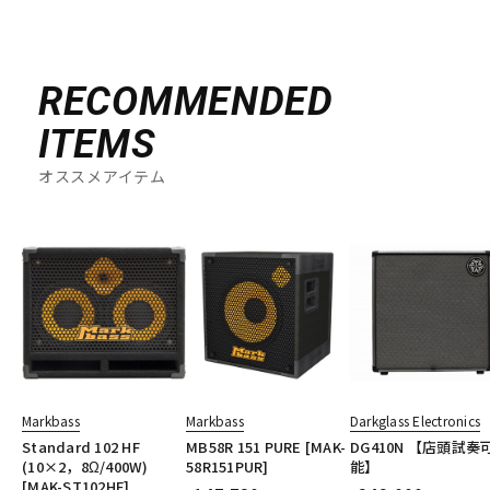
RECOMMENDED
ITEMS
オススメアイテム
Markbass
Markbass
Darkglass Electronics
Standard 102 HF
MB58R 151 PURE [MAK-
DG410N 【店頭試奏
(10×2，8Ω/400W)
58R151PUR]
能】
[MAK-ST102HF]