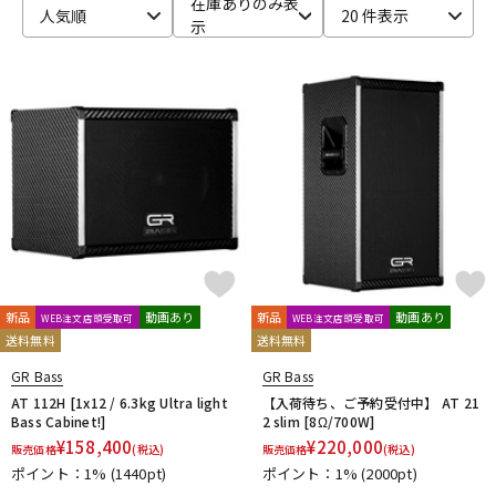
在庫ありのみ表
人気順
20 件表示
示
ベース
ウクレレ
ドラム
パーカッション
キーボード
電子ピアノ
管楽器
その他楽器
新品
動画あり
新品
動画あり
WEB注文店頭受取可
WEB注文店頭受取可
送料無料
送料無料
アンプ
エフェクター
GR Bass
GR Bass
AT 112H [1x12 / 6.3kg Ultra light
【入荷待ち、ご予約受付中】 AT 21
Bass Cabinet!]
2 slim [8Ω/700W]
DJ機器
DTM
¥
158,400
¥
220,000
販売価格
(税込)
販売価格
(税込)
ポイント：1%
(1440pt)
ポイント：1%
(2000pt)