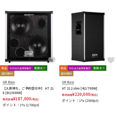
DTM オンライン納品
レコーディング機器
配信/ライブ機器
楽器アクセサリ
中古
ヴィンテージ
新品
動画あり
新品
動画あり
WEB注文店頭受取可
WEB注文店頭受取可
送料無料
送料無料
GR Bass
GR Bass
【入荷待ち、ご予約受付中】 AT 21
AT 212 slim [4Ω/700W]
0 [8Ω/600W]
¥
220,000
販売価格
(税込)
¥
187,000
販売価格
(税込)
ポイント：1%
(2000pt)
ポイント：1%
(1700pt)