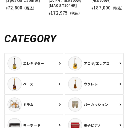
[Speaker Cabinet]
(10×4，8Ω/800W)
[4Ω/600W]
[MAK-ST104HR]
72,600
187,000
¥
（税込）
¥
（税込）
172,975
¥
（税込）
CATEGORY
エレキギター
アコギ/エレアコ
ベース
ウクレレ
ドラム
パーカッション
キーボード
電子ピアノ