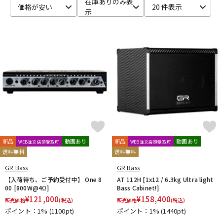
在庫ありのみ表
価格が安い
20 件表示
示
ベース
ウクレレ
ドラム
パーカッション
キーボード
電子ピアノ
管楽器
その他楽器
新品
動画あり
新品
動画あり
WEB注文店頭受取可
WEB注文店頭受取可
送料無料
送料無料
アンプ
エフェクター
GR Bass
GR Bass
【入荷待ち、ご予約受付中】 One 8
AT 112H [1x12 / 6.3kg Ultra light
00 [800W@4Ω]
Bass Cabinet!]
DJ機器
DTM
¥
121,000
¥
158,400
販売価格
(税込)
販売価格
(税込)
ポイント：1%
(1100pt)
ポイント：1%
(1440pt)