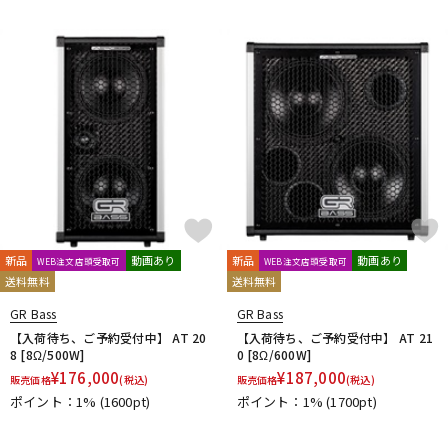
DTM オンライン納品
レコーディング機器
配信/ライブ機器
楽器アクセサリ
中古
ヴィンテージ
新品
動画あり
新品
動画あり
WEB注文店頭受取可
WEB注文店頭受取可
送料無料
送料無料
GR Bass
GR Bass
【入荷待ち、ご予約受付中】 AT 20
【入荷待ち、ご予約受付中】 AT 21
8 [8Ω/500W]
0 [8Ω/600W]
¥
176,000
¥
187,000
販売価格
(税込)
販売価格
(税込)
ポイント：1%
(1600pt)
ポイント：1%
(1700pt)