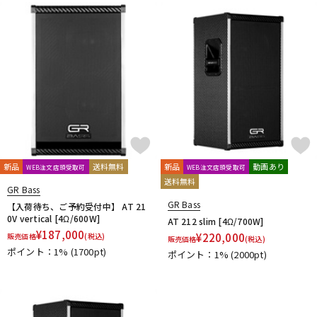
新品
送料無料
新品
動画あり
WEB注文店頭受取可
WEB注文店頭受取可
送料無料
GR Bass
GR Bass
【入荷待ち、ご予約受付中】 AT 21
0V vertical [4Ω/600W]
AT 212 slim [4Ω/700W]
¥
187,000
¥
220,000
販売価格
(税込)
販売価格
(税込)
ポイント：1%
(1700pt)
ポイント：1%
(2000pt)