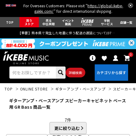
For Overseas Customers: Please visit "
https://global.ikebe-
gakki.com/
" for direct international shipping.
買う
売る
イベント
学割
TOP
店舗一覧
ストア
中古買取
動画
サービス
【重要】熊本県で発生した地震に伴う配送の遅延について(
07月29日
更新)
0
詳細検索
TOP
ONLINE STORE
ギターアンプ・ベースアンプ
スピーカー
ギターアンプ・ベースアンプ スピーカーキャビネット ベース
用 GR Bass 商品一覧
7
件
エレキギター
アコギ/エレアコ
更に絞り込む