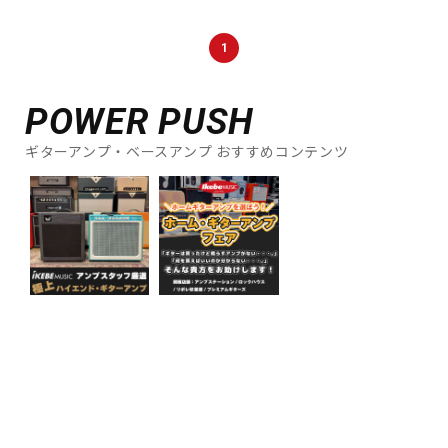
DTM オンライン納品
レコーディング機器
1
配信/ライブ機器
楽器アクセサリ
POWER PUSH
ギターアンプ・ベースアンプ おすすめコンテンツ
中古
ヴィンテージ