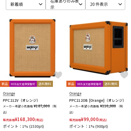
在庫ありのみ表
新着順
20 件表示
示
ベース
ウクレレ
ドラム
パーカッション
キーボード
電子ピアノ
管楽器
その他楽器
新品
送料無料
新品
送料無料
WEB注文店頭受取可
WEB注文店頭受取可
アンプ
エフェクター
Orange
Orange
PPC212V（オレンジ）
PPC212OB [Orange]（オレンジ）
¥187,000
¥110,000
メーカー希望小売価格
（税
メーカー希望小売価格
（税
込）
込）
DJ機器
DTM
¥
168,300
¥
99,000
販売価格
(税込)
販売価格
(税込)
ポイント：1%
(1530pt)
ポイント：1%
(900pt)