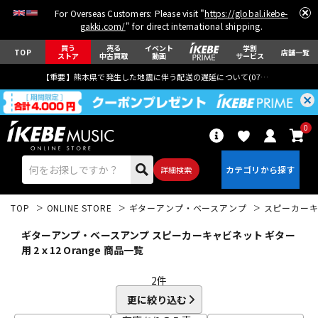
For Overseas Customers: Please visit "
https://global.ikebe-
gakki.com/
" for direct international shipping.
買う
売る
イベント
学割
TOP
店舗一覧
ストア
中古買取
動画
サービス
【重要】熊本県で発生した地震に伴う配送の遅延について(
07月29日
更新)
0
詳細検索
TOP
ONLINE STORE
ギターアンプ・ベースアンプ
スピーカー
ギターアンプ・ベースアンプ スピーカーキャビネット ギター
用 2ｘ12 Orange 商品一覧
2
件
エレキギター
アコギ/エレアコ
更に絞り込む