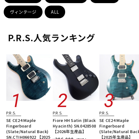
DTM オンライン納品
レコーディング機器
ヴィンテージ
ALL
配信/ライブ機器
楽器アクセサリ
P.R.S.人気ランキング
中古
ヴィンテージ
P.R.S.
P.R.S.
P.R.S.
SE CE24 Maple
Fiore HH Satin (Black
SE CE24 Maple
Fingerboard
Hyacinth) SN.0428508
Fingerboard
(Slate/Natural Back)
【2026年生産品】
(Slate/Natural Bac
SN.CTIH066922 【2025
【2025年生産品】