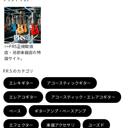
ベース
ウクレレ
ドラム
パーカッション
>>PRS正規取扱
キーボード
電子ピアノ
店・池部楽器店の特
設サイト。
管楽器
その他楽器
P.R.S.のカテゴリ
エレキギター
アコースティックギター
アンプ
エフェクター
エレアコギター
アコースティック・エレアコギター
ベース
ギターアンプ・ベースアンプ
DJ機器
DTM
エフェクター
楽器アクセサリ
ユーズド