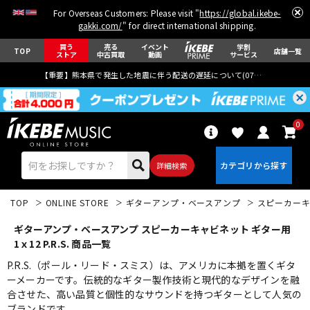
For Overseas Customers: Please visit "
https://global.ikebe-
gakki.com/
" for direct international shipping.
買う
売る
イベント
学割
TOP
店舗一覧
ストア
中古買取
動画
サービス
【重要】熊本県で発生した地震に伴う配送の遅延について(
07月29日
更新)
0
詳細検索
TOP
ONLINE STORE
ギターアンプ・ベースアンプ
スピーカー
ギターアンプ・ベースアンプ スピーカーキャビネット ギター用
1ｘ12 P.R.S. 商品一覧
P.R.S.（ポール・リード・スミス）は、アメリカに本拠を置くギタ
ーメーカーです。伝統的なギター製作技術と現代的なデザインを融
エレキギター
アコギ/エレアコ
合させた、高い品質と個性的なサウンドを持つギターとして人気の
ブランドです。