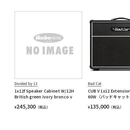
Divided by 13
Bad Cat
1x12f Speaker Cabinet W/12H
CUB V 1x12 Extensio
British green ivory bronco v
60W（バッドキャット
245,300
135,000
¥
（税込）
¥
（税込）