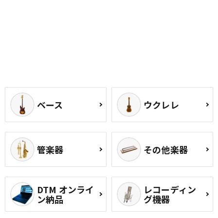
ベース
ウクレレ
管楽器
その他楽器
DTM オンライ
レコーディン
ン納品
グ機器