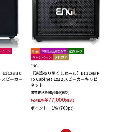
DTM オンラ
レコーディン
イン納品
グ機器
ジ
ンペーン
新品
動画あり
WEB注文店頭受取可
キャンペーン
送料無料
ENGL
112SB C
【決算売り尽くしセール】E112VB P
ングル スピーカー
ro Cabinet 1x12 スピーカーキャビ
ネット
¥
90,200
販売価格
(税込)
¥
77,000
特別価格
(税込)
ポイント：1%
(700pt)