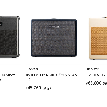
Blackstar
Blackstar
n Cabinet
BS HTV-112 MKIII（ブラックスタ
TV-10 A 112
）
ー）
63,800
¥
（
45,760
¥
（税込）