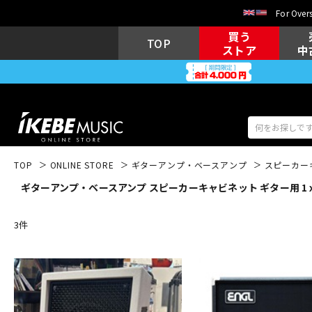
For Overs
買う
TOP
ストア
中
TOP
ONLINE STORE
ギターアンプ・ベースアンプ
スピーカー
ギターアンプ・ベースアンプ スピーカーキャビネット ギター用 1ｘ1
アコギ/エレ
エレキギター
アコ
3
件
キーボード
電子ピアノ