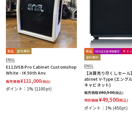
DJ機器
DTM
中古
ヴィンテー
新品
送料無料
新品
キャ
WEB注文店頭受取可
送料無料
ENGL
ENGL
E112VSB Pro Cabinet Customshop
White - IK 50th Anv.
【決算売り尽くしセール】E
abinet V-Type (エ
¥
121,000
販売価格
(税込)
キャビネット)
ポイント：1%
(1100pt)
¥
60,500
販売価格
(税込)
¥
49,500
特別価格
(税込)
ポイント：1%
(450pt)