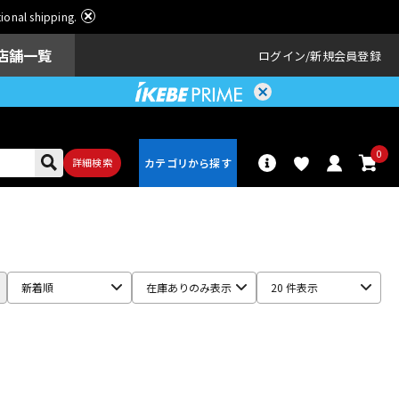
ational shipping.
店舗一覧
ログイン
新規会員登録
0
詳細検索
パーカッショ
ドラム
ン
新着順
在庫ありのみ表示
20 件表示
アンプ
エフェクター