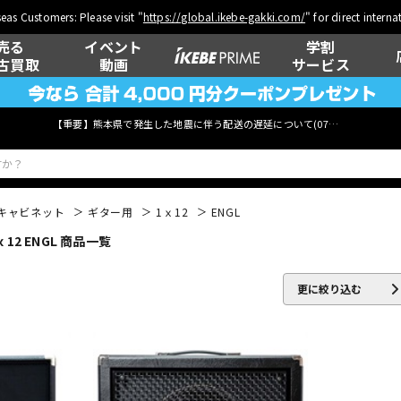
eas Customers: Please visit "
https://global.ikebe-gakki.com/
" for direct intern
売る
イベント
学割
古買取
動画
サービス
【重要】熊本県で発生した地震に伴う配送の遅延について(
07月29日
更新)
キャビネット
ギター用
1ｘ12
ENGL
2 ENGL 商品一覧
ベース
ウクレレ
更に絞り込む
管楽器
その他楽器