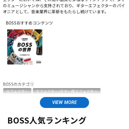
のミュージシャンから支持されており、ギターエフェクターのパイ
ベース
ウクレレ
オニアとして、音楽業界に革新をもたらし続けています。
BOSSおすすめコンテンツ
ドラム
パーカッション
キーボード
電子ピアノ
管楽器
その他楽器
BOSSのカテゴリ
エフェクター
エフェクター/ギター用エフェクター
アンプ
エフェクター
エフェクター/ベース用エフェクター
エフェクター/エレアコ用エフェクター
エフェクター/ワウペダル・ボリュームペダル
DJ機器
DTM
BOSS人気ランキング
エフェクター/ラインセレクター・フットスイッチ
エフェクター/ワイヤレスシステム
エフェクター/電源周辺機器