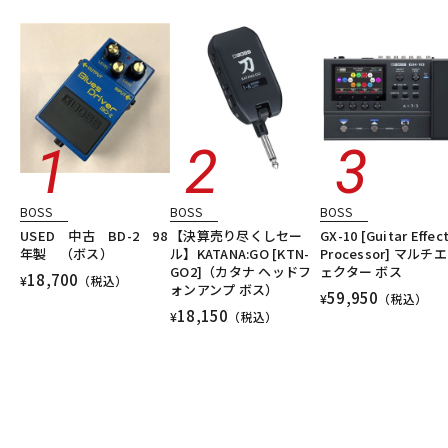
エフェクター/その他周辺機器・アクセサリ
エレキギター
DTM オンライン納品
レコーディング機器
シンセサイザー・電子楽器
ギターアンプ・ベースアンプ
DTM
レコーディング
配信機器・ライブ機器
楽器アクセサリ
ユーズド
ヴィンテージ
ALL
配信/ライブ機器
楽器アクセサリ
中古
ヴィンテージ
BOSS
BOSS
BOSS
USED 中古 BD-2 98
【決算売り尽くしセー
GX-10 [Guitar Effec
年製 （ボス）
ル】KATANA:GO [KTN-
Processor] マルチ
GO2]（カタナ ヘッドフ
ェクター ボス
18,700
¥
（税込）
ォンアンプ ボス）
59,950
¥
（税込）
18,150
¥
（税込）