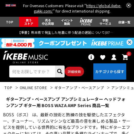
For Overseas Customers: Please visit "
https://global.ikebe-
gakki.com/
" for direct international shipping.
買う
売る
イベント
学割
TOP
店舗一覧
ストア
中古買取
動画
サービス
【重要】熊本県で発生した地震に伴う配送の遅延について(
07月29日
更新)
0
詳細検索
TOP
ONLINE STORE
ギターアンプ・ベースアンプ
アンプシミ
ギターアンプ・ベースアンプ アンプシミュレーター ヘッドフォ
ンアンプ ギター用 BOSS WAZA AMP Series 商品一覧
BOSS（ボス） は、最新の技術と熟練の技を駆使したエフェクタ
ー、チューナー、リズムマシンなど最高の音を楽しめる製品・サー
エレキギター
アコギ/エレアコ
ビスを提供している世界的に有名なブランドです。特にギターエフ
ェクターにおいては、その高い品質と多様なラインナップで、多く