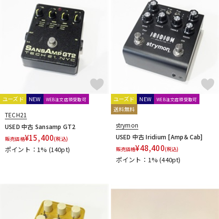
ユーズド
NEW
ユーズド
NEW
WEB注文店頭受取可
WEB注文店頭受取可
送料無料
TECH21
strymon
USED 中古 Sansamp GT2
¥
15,400
USED 中古 Iridium [Amp＆Cab]
販売価格
(税込)
¥
48,400
ポイント：1%
(140pt)
販売価格
(税込)
ポイント：1%
(440pt)