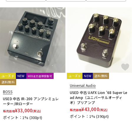
Electro Harmonix
ENGL
EVH
EX-Pro
Fender Japan
DTM オンライン納品
レコーディング機器
Fender USA
Fluid Audio
FRACTAL AUDIO SYSTEMS
Free The Tone
FRIEDMAN
FRYETTE
FunSounds Pro
FURMAN
配信/ライブ機器
楽器アクセサリ
G-M
GALLIEN-KRUEGER
GATOR
Gibson
GR Bass
中古
ヴィンテージ
Henriksen Amplifiers
HIWATT
HOTONE
Hughes&Kettner
Ibanez
IK Multimedia
JOYO
J-Sound Garage
KEMPER
Khan Audio
Line6
Little Walter
Magnatone
Mark Bass
Marshall
Mercury MAGNETICS
Mesa Boogie
MONSTER CABLE
Montreux
MOOER
ユーズド
NEW
ユーズド
NEW
送料無料
WEB注文店頭受取可
Morgan Amplification
MUTEC
送料無料
Universal Audio
N-R
BOSS
USED 中古 UAFX Lion '68 Super Le
Neural DSP
NIKKO
Noah’sark
NUX
Orange
ORB
ad Amp（ユニバーサルオーディ
USED 中古 IR-200 アンプシミュレ
オ）プリアンプ
ーター/IRローダー
Oyaide
P.R.S.
Palmer
Pearl
PEAVEY
PIGNOSE
¥
43,000
¥
33,000
販売価格
(税込)
PJB（Phil Jones Bass）
Pocket Amp
POLYTONE
販売価格
(税込)
ポイント：1%
(390pt)
ポイント：1%
(300pt)
Positive Grid
Providence
PULSE
REVV
Roland
S-T