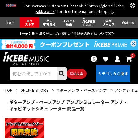
For Overseas Customers: Please visit "
https://global.ikebe-
gakki.com/
" for direct international shipping.
買う
売る
イベント
学割
TOP
店舗一覧
ストア
中古買取
動画
サービス
【重要】熊本県で発生した地震に伴う配送の遅延について(
07月29日
更新)
0
詳細検索
TOP
ONLINE STORE
ギターアンプ・ベースアンプ
アンプシミ
ギターアンプ・ベースアンプ アンプシミュレーター アンプ・
キャビネットシミュレーター 商品一覧
エレキギター
アコギ/エレアコ