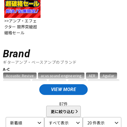
ベース
ウクレレ
>>アンプ・エフェ
クター 限界突破超
ドラム
パーカッション
破格セール
キーボード
電子ピアノ
Brand
ギターアンプ・ベースアンプのブランド
A-C
管楽器
その他楽器
Acoustic Revive
acus sound engineering
AER
Aguilar
Akima&Neos
ALBIT
Ampeg
ARMOR
audio-technica
Bad Cat
BAGEND
BELDEN
Benson Amps
Bergantino
VIEW MORE
アンプ
エフェクター
Blackstar
Bogner
BOSS
CAJ
Carr
Colossal Cable
CORNELL
87
件
D-F
DJ機器
DTM
更に絞り込む
Danelectro
Darkglass Electronics
Demeter
Diezel
新着順
すべて表示
20 件表示
Divided by 13
Dr.Z
DV MARK
EBS
Effects Bakery