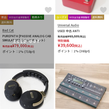
新品
動画あり
ユーズド
送料無料
WEB注文店頭受取可
WEB注文店頭受取可
送料無料
Universal Audio
Bad Cat
USED 中古 ANTI
PUREPATH [PASSIVE ANALOG CAB
¥
63,335
販売価格
(税込)
SIMULATOR]（バッドキャット）
特別価格
SOLD OUT
¥
39,600
¥
79,000
(税込)
販売価格
(税込)
ポイント：1%
(360pt)
ポイント：1%
(718pt)