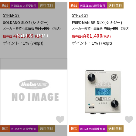
新品
送料無料
新品
送料無料
WEB注文店頭受取可
WEB注文店頭受取可
SYNERGY
SYNERGY
SOLDANO SLO2 (シナジー)
FRIEDMAN BE-DLX (シナジー)
¥81,400
¥81,400
メーカー希望小売価格
（税込）
メーカー希望小売価格
（税込）
¥
81,400
¥
81,400
SOLD OUT
販売価格
(税込)
販売価格
(税込)
ポイント：1%
(740pt)
ポイント：1%
(740pt)
新品
送料無料
新品
送料無料
WEB注文店頭受取可
WEB注文店頭受取可