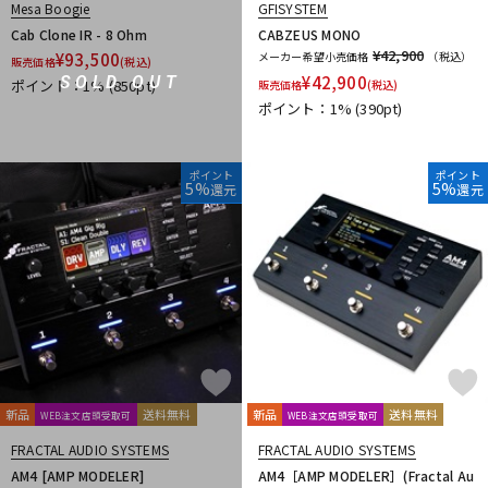
Mesa Boogie
GFISYSTEM
Cab Clone IR - 8 Ohm
CABZEUS MONO
¥42,900
¥
93,500
メーカー希望小売価格
（税込）
販売価格
(税込)
¥
42,900
SOLD OUT
ポイント：1%
(850pt)
販売価格
(税込)
ポイント：1%
(390pt)
ポイント
ポイント
5%
5%
還元
還元
新品
送料無料
新品
送料無料
WEB注文店頭受取可
WEB注文店頭受取可
FRACTAL AUDIO SYSTEMS
FRACTAL AUDIO SYSTEMS
AM4 [AMP MODELER]
AM4［AMP MODELER］(Fractal Au