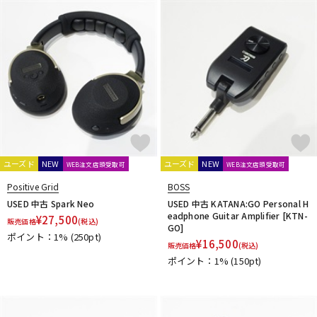
SANWA SUPPLY
SENNHEISER
shin’s music
SHINOS amplifier company Ltd.
Soldano
String Driver
strymon
Suhr Amps
SYNERGY
tc electronic
TECH21
Tone King
Two Notes
Two-Rock
U-Z
Udo Roesner Amps
Universal Audio
unknown
VANDERKLEY
VHT
VOVOX
VOX
WALRUS AUDIO
YAMAHA
ZT Amp
Z-VEX
他
キョーリツ
ユーズド
NEW
ユーズド
NEW
WEB注文店頭受取可
WEB注文店頭受取可
Positive Grid
BOSS
USED 中古 Spark Neo
USED 中古 KATANA:GO Personal H
eadphone Guitar Amplifier [KTN-
¥
27,500
販売価格
(税込)
GO]
ポイント：1%
(250pt)
¥
16,500
販売価格
(税込)
ポイント：1%
(150pt)