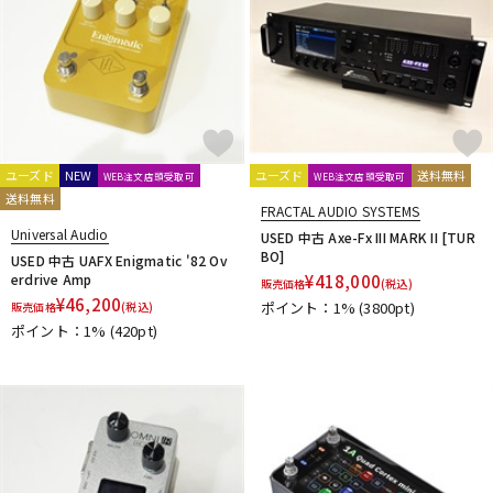
ユーズド
NEW
ユーズド
送料無料
WEB注文店頭受取可
WEB注文店頭受取可
送料無料
FRACTAL AUDIO SYSTEMS
Universal Audio
USED 中古 Axe-Fx III MARK II [TUR
BO]
USED 中古 UAFX Enigmatic '82 Ov
erdrive Amp
¥
418,000
販売価格
(税込)
¥
46,200
ポイント：1%
(3800pt)
販売価格
(税込)
ポイント：1%
(420pt)