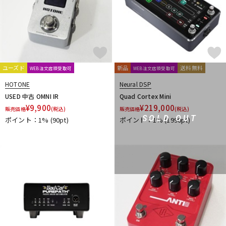
ユーズド
新品
送料無料
WEB注文店頭受取可
WEB注文店頭受取可
HOTONE
Neural DSP
USED 中古 OMNI IR
Quad Cortex Mini
¥
9,900
¥
219,000
販売価格
(税込)
販売価格
(税込)
SOLD OUT
ポイント：1%
(90pt)
ポイント：1%
(1990pt)