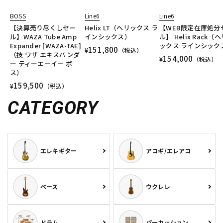
BOSS
Line6
Line6
【決算売り尽くしセー
Helix LT（ヘリックス ラ
【WEB限定在庫処分
ル】WAZA Tube Amp
インシックス）
ル】 Helix Rack（
Expander [WAZA-TAE]
ックス ラインシック
151,800
¥
（税込）
（技 ワザ エキスパンダ
154,000
¥
（税込）
ー ティーエーイー ボ
ス）
159,500
¥
（税込）
CATEGORY
エレキギター
アコギ/エレアコ
ベース
ウクレレ
ドラム
パーカッション