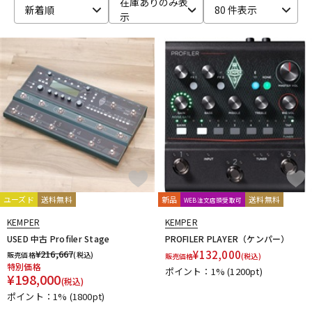
在庫ありのみ表
新着順
80 件表示
示
ベース
ウクレレ
ドラム
パーカッション
キーボード
電子ピアノ
管楽器
その他楽器
ユーズド
送料無料
新品
送料無料
WEB注文店頭受取可
アンプ
エフェクター
KEMPER
KEMPER
USED 中古 Profiler Stage
PROFILER PLAYER（ケンパー）
¥
216,667
¥
132,000
販売価格
(税込)
販売価格
(税込)
特別価格
ポイント：1%
(1200pt)
DJ機器
DTM
¥
198,000
(税込)
ポイント：1%
(1800pt)