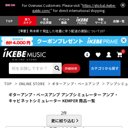
For Overseas Customers: Please visit "
https://global.ikebe-
gakki.com/
" for direct international shipping.
買う
売る
イベント
学割
TOP
店舗一覧
ストア
中古買取
動画
サービス
【重要】熊本県で発生した地震に伴う配送の遅延について(
07月29日
更新)
0
詳細検索
TOP
ONLINE STORE
ギターアンプ・ベースアンプ
アンプシミ
ギターアンプ・ベースアンプ アンプシミュレーター アンプ・
キャビネットシミュレーター KEMPER 商品一覧
2
件
エレキギター
アコギ/エレアコ
更に絞り込む