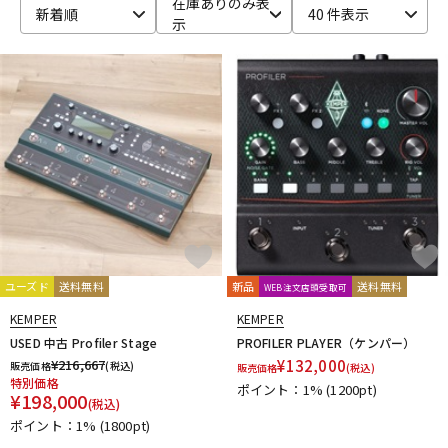
在庫ありのみ表
新着順
40 件表示
示
ベース
ウクレレ
ドラム
パーカッション
キーボード
電子ピアノ
管楽器
その他楽器
ユーズド
送料無料
新品
送料無料
WEB注文店頭受取可
アンプ
エフェクター
KEMPER
KEMPER
USED 中古 Profiler Stage
PROFILER PLAYER（ケンパー）
¥
216,667
¥
132,000
販売価格
(税込)
販売価格
(税込)
特別価格
ポイント：1%
(1200pt)
DJ機器
DTM
¥
198,000
(税込)
ポイント：1%
(1800pt)