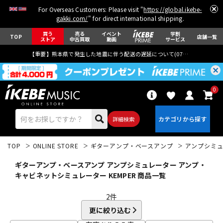
For Overseas Customers: Please visit "
https://global.ikebe-
gakki.com/
" for direct international shipping.
買う
売る
イベント
学割
TOP
店舗一覧
ストア
中古買取
動画
サービス
【重要】熊本県で発生した地震に伴う配送の遅延について(
07月29日
更新)
0
詳細検索
TOP
ONLINE STORE
ギターアンプ・ベースアンプ
アンプシミ
ギターアンプ・ベースアンプ アンプシミュレーター アンプ・
キャビネットシミュレーター KEMPER 商品一覧
2
件
エレキギター
アコギ/エレアコ
更に絞り込む