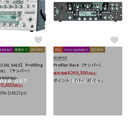
配信/ライブ
楽器アクセサ
機器
リ
動画あり
送料無料
新品
送料無料
文店頭受取可
WEB注文店頭受取可
KEMPER
AL SALE】 Profiling
Profiler Rack（ケンパー）
ite」（ケンパー）
¥
269,500
販売価格
(税込)
9,500
(税込)
ポイント：10%
(24500pt)
SOLD OUT
SOLD OUT
59,800
(税込)
0%
(14527pt)