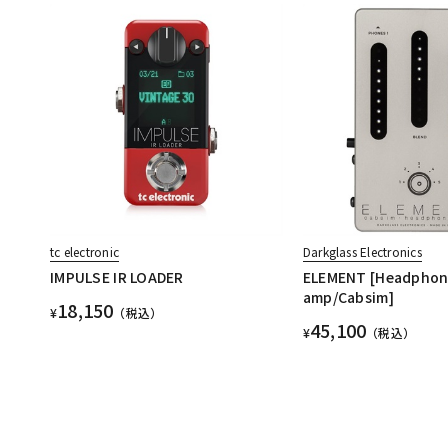
tc electronic
Darkglass Electronics
IMPULSE IR LOADER
ELEMENT [Headpho
amp/Cabsim]
18,150
¥
（税込）
45,100
¥
（税込）