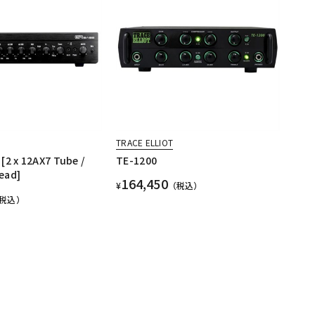
TRACE ELLIOT
[2 x 12AX7 Tube /
TE-1200
ead]
164,450
¥
（税込）
税込）