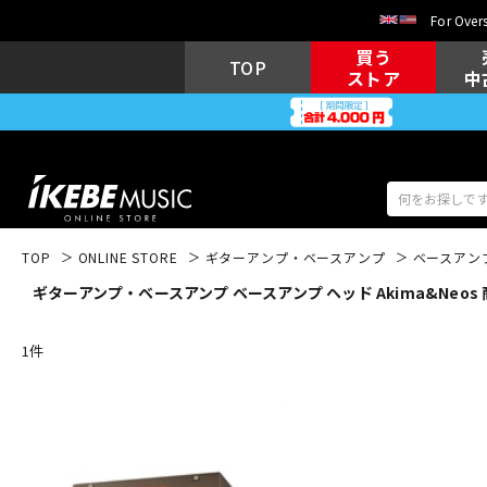
For Overs
買う
TOP
ストア
中
TOP
ONLINE STORE
ギターアンプ・ベースアンプ
ベースアン
ギターアンプ・ベースアンプ ベースアンプ ヘッド Akima&Neos
アコギ/エレ
エレキギター
アコ
1
件
キーボード
電子ピアノ