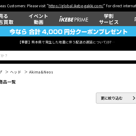
eas Customers: Please visit "
https://global.ikebe-gakki.com/
" for direct intern
売る
イベント
学割
古買取
動画
サービス
【重要】熊本県で発生した地震に伴う配送の遅延について(
07月29日
更新)
プ
ヘッド
Akima&Neos
 商品一覧
ベース
ウクレレ
更に絞り込む
管楽器
その他楽器