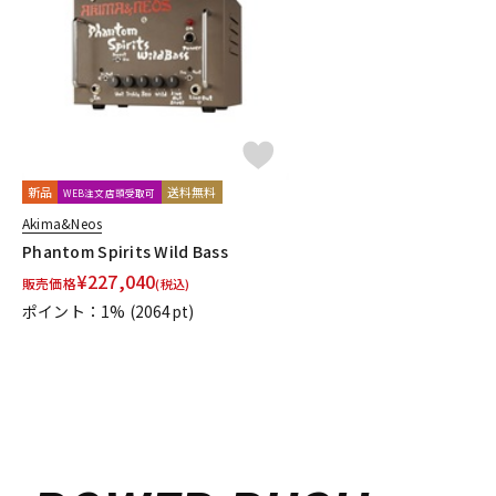
DJ機器
DTM
中古
ヴィンテー
新品
送料無料
WEB注文店頭受取可
Akima&Neos
Phantom Spirits Wild Bass
¥
227,040
販売価格
(税込)
ポイント：1%
(2064pt)