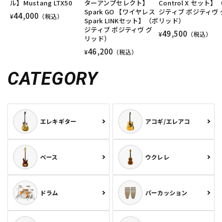
ル】Mustang LTX50
ターアンプセレクト】
Control X セット】
Spark GO 【ワイヤレス
ジティブ ポジティヴ 
44,000
¥
（税込）
Spark LINKセット】（ポ
リッド）
ジティブ ポジティヴ グ
49,500
¥
（税込）
リッド）
46,200
¥
（税込）
CATEGORY
エレキギター
アコギ/エレアコ
ベース
ウクレレ
ドラム
パーカッション