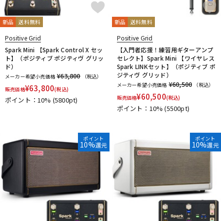
新品
送料無料
新品
送料無料
Positive Grid
Positive Grid
Spark Mini 【Spark Control X セッ
【入門者応援！練習用ギターアンプ
ト】（ポジティブ ポジティヴ グリッ
セレクト】Spark Mini 【ワイヤレス
ド）
Spark LINKセット】（ポジティブ ポ
ジティヴ グリッド）
¥63,800
メーカー希望小売価格
（税込）
¥60,500
メーカー希望小売価格
（税込）
¥
63,800
販売価格
(税込)
¥
60,500
販売価格
(税込)
ポイント：10%
(5800pt)
ポイント：10%
(5500pt)
ポイント
ポイント
10%
10%
還元
還元