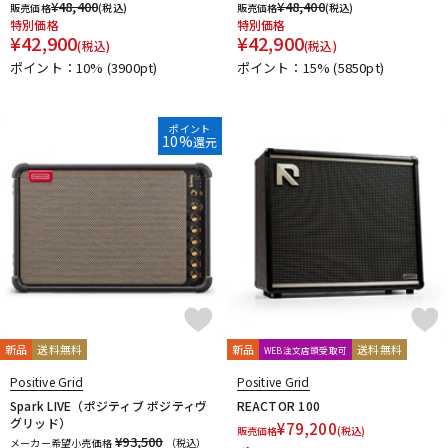
¥
48,400
¥
48,400
販売価格
(税込)
販売価格
(税込)
特別価格
特別価格
¥
42,900
¥
42,900
(税込)
(税込)
ポイント：10%
(3900pt)
ポイント：15%
(5850pt)
ポイント
10%
還元
新品
送料無料
新品
送料無料
WEB注文店頭受取可
Positive Grid
Positive Grid
Spark LIVE（ポジティブ ポジティヴ
REACTOR 100
グリッド）
¥
79,200
販売価格
(税込)
¥93,500
メーカー希望小売価格
（税込）