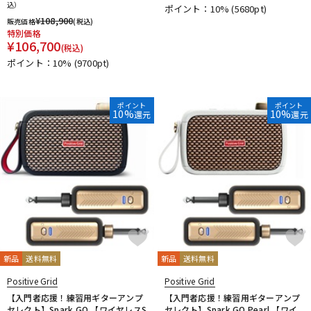
込）
ポイント：10%
(5680pt)
¥
108,900
販売価格
(税込)
特別価格
¥
106,700
(税込)
ポイント：10%
(9700pt)
ポイント
ポイント
10%
10%
還元
還元
新品
送料無料
新品
送料無料
Positive Grid
Positive Grid
【入門者応援！練習用ギターアンプ
【入門者応援！練習用ギターアンプ
セレクト】Spark GO 【ワイヤレスS
セレクト】Spark GO Pearl 【ワイ