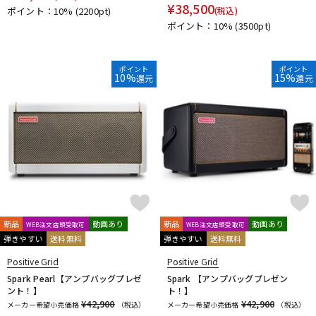
¥
38,500
DTM オンライン納品
レコーディング機器
ポイント：10%
(2200pt)
(税込)
ポイント：10%
(3500pt)
配信/ライブ機器
楽器アクセサリ
ポイント
ポイント
10%
15%
還元
還元
中古
ヴィンテージ
新品
動画あり
新品
動画あり
WEB注文店頭受取可
WEB注文店頭受取可
弾きやすい
送料無料
弾きやすい
送料無料
Positive Grid
Positive Grid
Spark Pearl【アンプバッグプレゼ
Spark 【アンプバッグプレゼン
ント！】
ト！】
¥42,900
¥42,900
メーカー希望小売価格
（税込）
メーカー希望小売価格
（税込）