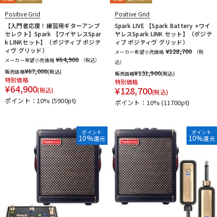
Positive Grid
Positive Grid
【入門者応援！練習用ギターアンプ
Spark LIVE 【Spark Battery +ワイ
セレクト】Spark 【ワイヤレスSpar
ヤレスSpark LINK セット】（ポジテ
k LINKセット】（ポジティブ ポジテ
ィブ ポジティヴ グリッド）
ィヴ グリッド）
¥128,700
メーカー希望小売価格
（税
¥64,900
メーカー希望小売価格
（税込）
込）
¥
67,000
販売価格
(税込)
¥
131,900
販売価格
(税込)
特別価格
特別価格
¥
64,900
¥
128,700
(税込)
(税込)
ポイント：10%
(5900pt)
ポイント：10%
(11700pt)
ポイント
ポイント
10%
10%
還元
還元