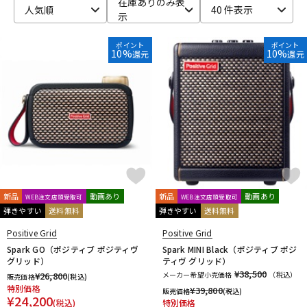
在庫ありのみ表
人気順
40 件表示
示
ベース
ウクレレ
ポイント
ポイント
10%
10%
還元
還元
ドラム
パーカッション
キーボード
電子ピアノ
管楽器
その他楽器
新品
動画あり
新品
動画あり
WEB注文店頭受取可
WEB注文店頭受取可
弾きやすい
送料無料
弾きやすい
送料無料
アンプ
エフェクター
Positive Grid
Positive Grid
Spark GO（ポジティブ ポジティヴ
Spark MINI Black（ポジティブ ポジ
グリッド）
ティヴ グリッド）
DJ機器
DTM
¥38,500
¥
26,800
メーカー希望小売価格
（税込）
販売価格
(税込)
特別価格
¥
39,800
販売価格
(税込)
¥
24,200
(税込)
特別価格