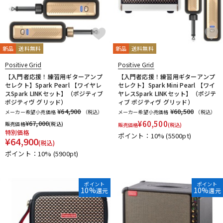
新品
送料無料
新品
送料無料
Positive Grid
Positive Grid
【入門者応援！練習用ギターアンプ
【入門者応援！練習用ギターアンプ
セレクト】Spark Pearl 【ワイヤレ
セレクト】Spark Mini Pearl 【ワイ
スSpark LINKセット】（ポジティブ
ヤレスSpark LINKセット】（ポジテ
ポジティヴ グリッド）
ィブ ポジティヴ グリッド）
¥64,900
¥60,500
メーカー希望小売価格
（税込）
メーカー希望小売価格
（税込）
¥
67,000
¥
60,500
販売価格
(税込)
販売価格
(税込)
特別価格
ポイント：10%
(5500pt)
¥
64,900
(税込)
ポイント：10%
(5900pt)
ポイント
ポイント
10%
10%
還元
還元