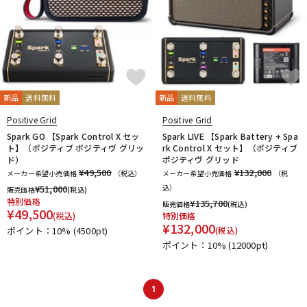
新品
送料無料
新品
送料無料
Positive Grid
Positive Grid
Spark GO 【Spark Control X セッ
Spark LIVE 【Spark Battery + Spa
ト】（ポジティブ ポジティヴ グリッ
rk Control X セット】（ポジティブ
ド）
ポジティヴ グリッド
¥49,500
¥132,000
メーカー希望小売価格
（税込）
メーカー希望小売価格
（税
¥
51,000
込）
販売価格
(税込)
特別価格
¥
135,700
販売価格
(税込)
¥
49,500
(税込)
特別価格
¥
132,000
ポイント：10%
(4500pt)
(税込)
ポイント：10%
(12000pt)
1