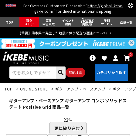
For Overseas Customers: Please visit "
https://global.ikebe-
gakki.com/
" for direct international shipping.
買う
売る
イベント
学割
TOP
店舗一覧
ストア
中古買取
動画
サービス
【重要】熊本県で発生した地震に伴う配送の遅延について(
07月29日
更新)
0
詳細検索
TOP
ONLINE STORE
ギターアンプ・ベースアンプ
ギターアン
ギターアンプ・ベースアンプ ギターアンプ コンボ ソリッドス
テート Positive Grid 商品一覧
22
件
エレキギター
アコギ/エレアコ
更に絞り込む