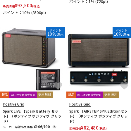
ポイント：1%
(720pt)
¥
93,500
販売価格
(税込)
ポイント：10%
(8500pt)
ポイント
ポイント
10%
10%
還元
還元
新品
送料無料
新品
送料無料
WEB注文店頭受取可
WEB注文店頭受取可
Positive Grid
Positive Grid
Spark LIVE 【Spark Battery セッ
Spark 【AIRSTEP SPK Editionセッ
ト】（ポジティブ ポジティヴ グリッ
ト】（ポジティブ ポジティヴ グリッ
ド）
ド）
¥106,700
メーカー希望小売価格
（税
¥
62,480
販売価格
(税込)