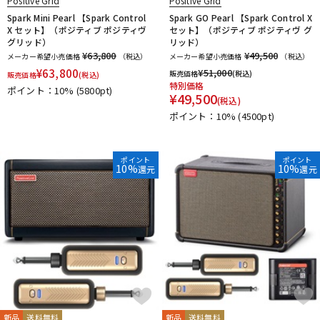
Positive Grid
Positive Grid
Spark Mini Pearl 【Spark Control
Spark GO Pearl 【Spark Control X
X セット】（ポジティブ ポジティヴ
セット】（ポジティブ ポジティヴ グ
グリッド）
リッド）
¥63,800
¥49,500
メーカー希望小売価格
（税込）
メーカー希望小売価格
（税込）
¥
63,800
¥
51,000
販売価格
(税込)
販売価格
(税込)
特別価格
ポイント：10%
(5800pt)
¥
49,500
(税込)
ポイント：10%
(4500pt)
ポイント
ポイント
10%
10%
還元
還元
新品
送料無料
新品
送料無料