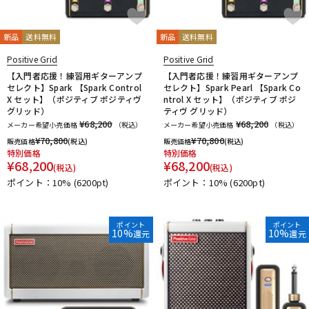
新品
送料無料
新品
送料無料
Positive Grid
Positive Grid
【入門者応援！練習用ギターアンプ
【入門者応援！練習用ギターアンプ
セレクト】Spark 【Spark Control
セレクト】Spark Pearl 【Spark Co
X セット】（ポジティブ ポジティヴ
ntrol X セット】（ポジティブ ポジ
グリッド）
ティヴ グリッド）
¥68,200
¥68,200
メーカー希望小売価格
（税込）
メーカー希望小売価格
（税込）
¥
70,800
¥
70,800
販売価格
(税込)
販売価格
(税込)
特別価格
特別価格
¥
68,200
¥
68,200
(税込)
(税込)
ポイント：10%
(6200pt)
ポイント：10%
(6200pt)
ポイント
ポイント
10%
10%
還元
還元