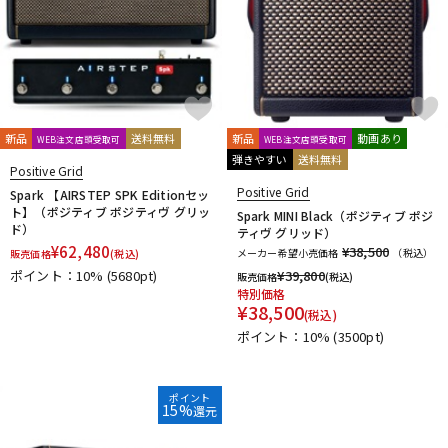
新品
送料無料
新品
動画あり
WEB注文店頭受取可
WEB注文店頭受取可
弾きやすい
送料無料
Positive Grid
Positive Grid
Spark 【AIRSTEP SPK Editionセッ
ト】（ポジティブ ポジティヴ グリッ
Spark MINI Black（ポジティブ ポジ
ド）
ティヴ グリッド）
¥
62,480
¥38,500
メーカー希望小売価格
（税込）
販売価格
(税込)
ポイント：10%
(5680pt)
¥
39,800
販売価格
(税込)
特別価格
¥
38,500
(税込)
ポイント：10%
(3500pt)
ポイント
15%
還元