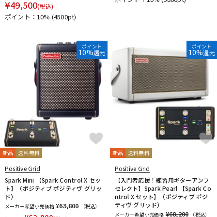
¥
49,500
(税込)
ポイント：10%
(4500pt)
ポイント
ポイント
10%
10%
還元
還元
新品
送料無料
新品
送料無料
Positive Grid
Positive Grid
Spark Mini 【Spark Control X セッ
【入門者応援！練習用ギターアンプ
ト】（ポジティブ ポジティヴ グリッ
セレクト】Spark Pearl 【Spark Co
ド）
ntrol X セット】（ポジティブ ポジ
ティヴ グリッド）
¥63,800
メーカー希望小売価格
（税込）
¥68,200
メーカー希望小売価格
（税込）