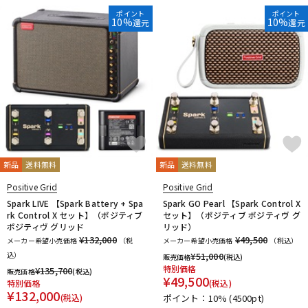
DTM オンライン納品
レコーディング機器
ポイント
ポイント
10%
10%
還元
還元
配信/ライブ機器
楽器アクセサリ
中古
ヴィンテージ
新品
送料無料
新品
送料無料
Positive Grid
Positive Grid
Spark LIVE 【Spark Battery + Spa
Spark GO Pearl 【Spark Control X
rk Control X セット】（ポジティブ
セット】（ポジティブ ポジティヴ グ
ポジティヴ グリッド
リッド）
¥132,000
¥49,500
メーカー希望小売価格
（税
メーカー希望小売価格
（税込）
込）
¥
51,000
販売価格
(税込)
特別価格
¥
135,700
販売価格
(税込)
¥
49,500
特別価格
(税込)
¥
132,000
(税込)
ポイント：10%
(4500pt)