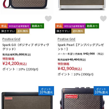
新品
動画あり
新品
動画あり
WEB注文店頭受取可
WEB注文店頭受取可
弾きやすい
送料無料
弾きやすい
送料無料
Positive Grid
Positive Grid
Spark GO（ポジティブ ポジティヴ
Spark Pearl【アンプバッグプレゼ
グリッド）
ント！】
¥42,900
¥
26,800
メーカー希望小売価格
（税込）
販売価格
(税込)
特別価格
¥
48,400
販売価格
(税込)
¥
24,200
(税込)
特別価格
¥
42,900
ポイント：10%
(2200pt)
(税込)
ポイント：10%
(3900pt)
ポイント
ポイント
10%
10%
還元
還元