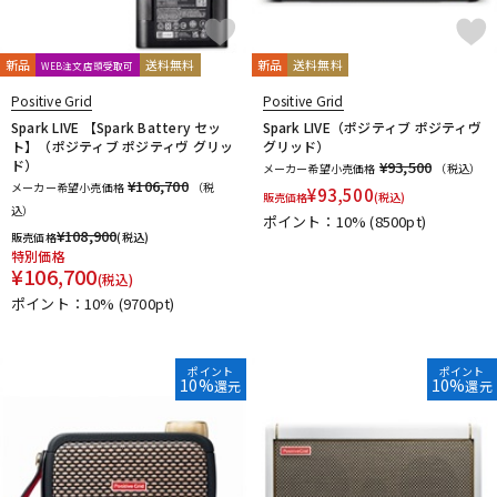
新品
送料無料
新品
送料無料
WEB注文店頭受取可
Positive Grid
Positive Grid
Spark LIVE 【Spark Battery セッ
Spark LIVE（ポジティブ ポジティヴ
ト】（ポジティブ ポジティヴ グリッ
グリッド）
ド）
¥93,500
メーカー希望小売価格
（税込）
¥106,700
メーカー希望小売価格
（税
¥
93,500
販売価格
(税込)
込）
ポイント：10%
(8500pt)
¥
108,900
販売価格
(税込)
特別価格
¥
106,700
(税込)
ポイント：10%
(9700pt)
ポイント
ポイント
10%
10%
還元
還元