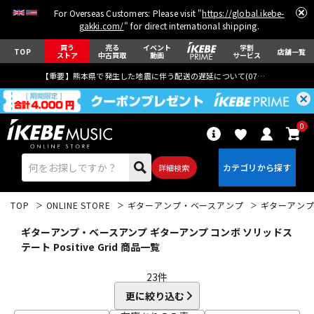
For Overseas Customers: Please visit "
https://global.ikebe-
gakki.com/
" for direct international shipping.
買う
売る
イベント
学割
TOP
店舗一覧
ストア
中古買取
動画
サービス
【重要】熊本県で発生した地震に伴う配送の遅延について(
07月29日
更新)
0
詳細検索
TOP
ONLINE STORE
ギターアンプ・ベースアンプ
ギターアン
ギターアンプ・ベースアンプ ギターアンプ コンボ ソリッドス
テート Positive Grid 商品一覧
23
件
エレキギター
アコギ/エレアコ
更に絞り込む