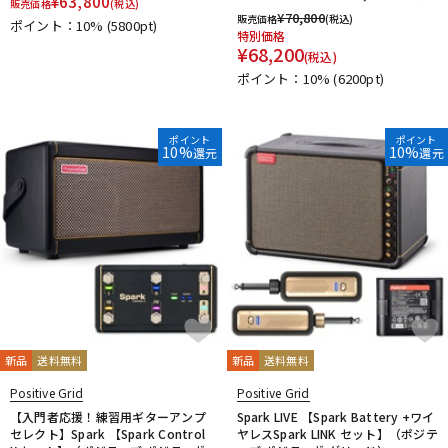
¥
63,800
販売価格
(税込)
¥
70,800
販売価格
(税込)
ポイント：10%
(5800pt)
特別価格
¥
68,200
(税込)
ポイント：10%
(6200pt)
ポイント
ポイント
10%
10%
還元
還元
新品
送料無料
新品
送料無料
Positive Grid
Positive Grid
【入門者応援！練習用ギターアンプ
Spark LIVE 【Spark Battery +ワイ
セレクト】Spark 【Spark Control
ヤレスSpark LINK セット】（ポジテ