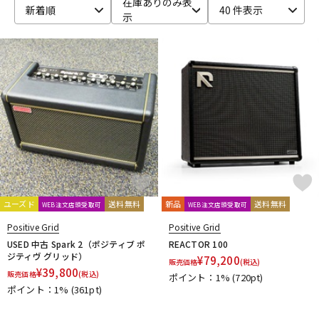
在庫ありのみ表
新着順
40 件表示
示
ベース
ウクレレ
ドラム
パーカッション
キーボード
電子ピアノ
管楽器
その他楽器
ユーズド
送料無料
新品
送料無料
WEB注文店頭受取可
WEB注文店頭受取可
アンプ
エフェクター
Positive Grid
Positive Grid
USED 中古 Spark 2（ポジティブ ポ
REACTOR 100
ジティヴ グリッド）
¥
79,200
販売価格
(税込)
¥
39,800
販売価格
(税込)
ポイント：1%
(720pt)
DJ機器
DTM
ポイント：1%
(361pt)