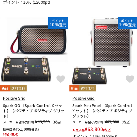
ポイント：10%
(12000pt)
ポイント
ポイント
10%
10%
還元
還元
新品
送料無料
新品
送料無料
Positive Grid
Positive Grid
Spark GO 【Spark Control X セッ
Spark Mini Pearl 【Spark Control
ト】（ポジティブ ポジティヴ グリッ
X セット】（ポジティブ ポジティヴ
ド）
グリッド）
¥49,500
¥63,800
メーカー希望小売価格
（税込）
メーカー希望小売価格
（税込）
¥
51,000
¥
63,800
販売価格
(税込)
販売価格
(税込)
特別価格
ポイント：10%
(5800pt)