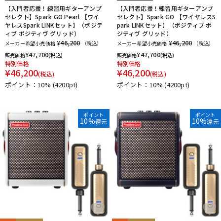
【入門者応援！練習用ギターアンプ
【入門者応援！練習用ギターアンプ
セレクト】Spark GO Pearl 【ワイ
セレクト】Spark GO 【ワイヤレスS
ヤレスSpark LINKセット】（ポジテ
park LINKセット】（ポジティブ ポ
ィブ ポジティヴ グリッド）
ジティヴ グリッド）
¥46,200
¥46,200
メーカー希望小売価格
（税込）
メーカー希望小売価格
（税込）
¥
47,700
¥
47,700
販売価格
(税込)
販売価格
(税込)
特別価格
特別価格
¥
46,200
¥
46,200
(税込)
(税込)
ポイント：10%
(4200pt)
ポイント：10%
(4200pt)
ポイント
ポイント
10%
10%
還元
還元