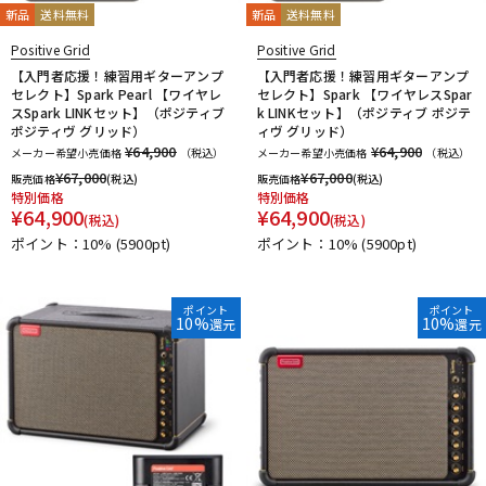
新品
送料無料
新品
送料無料
Positive Grid
Positive Grid
【入門者応援！練習用ギターアンプ
【入門者応援！練習用ギターアンプ
セレクト】Spark Pearl 【ワイヤレ
セレクト】Spark 【ワイヤレスSpar
スSpark LINKセット】（ポジティブ
k LINKセット】（ポジティブ ポジテ
ポジティヴ グリッド）
ィヴ グリッド）
¥64,900
¥64,900
メーカー希望小売価格
（税込）
メーカー希望小売価格
（税込）
¥
67,000
¥
67,000
販売価格
(税込)
販売価格
(税込)
特別価格
特別価格
¥
64,900
¥
64,900
(税込)
(税込)
ポイント：10%
(5900pt)
ポイント：10%
(5900pt)
ポイント
ポイント
10%
10%
還元
還元