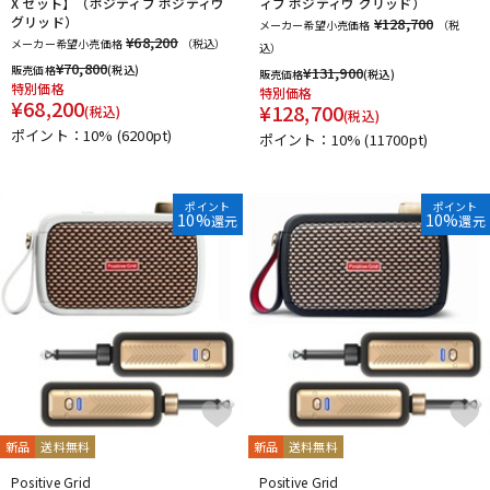
X セット】（ポジティブ ポジティヴ
ィブ ポジティヴ グリッド）
グリッド）
¥128,700
メーカー希望小売価格
（税
¥68,200
メーカー希望小売価格
（税込）
込）
¥
70,800
販売価格
(税込)
¥
131,900
販売価格
(税込)
特別価格
特別価格
¥
68,200
¥
128,700
(税込)
(税込)
ポイント：10%
(6200pt)
ポイント：10%
(11700pt)
ポイント
ポイント
10%
10%
還元
還元
新品
送料無料
新品
送料無料
Positive Grid
Positive Grid