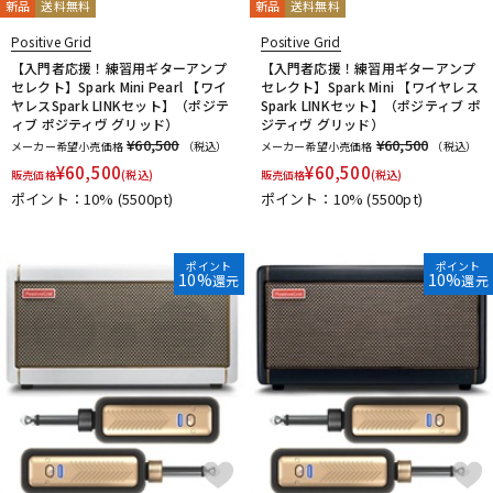
新品
送料無料
新品
送料無料
Positive Grid
Positive Grid
【入門者応援！練習用ギターアンプ
【入門者応援！練習用ギターアンプ
セレクト】Spark Mini Pearl 【ワイ
セレクト】Spark Mini 【ワイヤレス
ヤレスSpark LINKセット】（ポジテ
Spark LINKセット】（ポジティブ ポ
ィブ ポジティヴ グリッド）
ジティヴ グリッド）
¥60,500
¥60,500
メーカー希望小売価格
（税込）
メーカー希望小売価格
（税込）
¥
60,500
¥
60,500
販売価格
(税込)
販売価格
(税込)
ポイント：10%
(5500pt)
ポイント：10%
(5500pt)
ポイント
ポイント
10%
10%
還元
還元