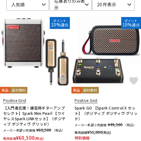
在庫ありのみ表
人気順
20 件表示
示
ベース
ウクレレ
ポイント
ポイント
10%
10%
還元
還元
ドラム
パーカッション
キーボード
電子ピアノ
管楽器
その他楽器
新品
送料無料
新品
送料無料
アンプ
エフェクター
Positive Grid
Positive Grid
【入門者応援！練習用ギターアンプ
Spark GO 【Spark Control X セッ
セレクト】Spark Mini Pearl 【ワイ
ト】（ポジティブ ポジティヴ グリッ
ヤレスSpark LINKセット】（ポジテ
ド）
DJ機器
DTM
ィブ ポジティヴ グリッド）
¥49,500
メーカー希望小売価格
（税込）
¥60,500
メーカー希望小売価格
（税込）
¥
51,000
販売価格
(税込)
¥
60,500
特別価格
販売価格
(税込)