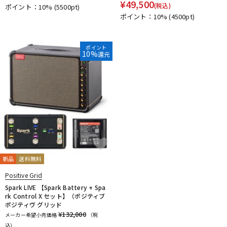
¥
49,500
(税込)
ポイント：10%
(5500pt)
DTM オンライン納品
レコーディング機器
ポイント：10%
(4500pt)
配信/ライブ機器
楽器アクセサリ
ポイント
10%
還元
中古
ヴィンテージ
新品
送料無料
Positive Grid
Spark LIVE 【Spark Battery + Spa
rk Control X セット】（ポジティブ
ポジティヴ グリッド
¥132,000
メーカー希望小売価格
（税
込）