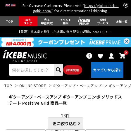
For Overseas Customers: Please visit "
https://global.ikebe-
gakki.com/
" for direct international shipping.
買う
売る
イベント
学割
TOP
店舗一覧
ストア
中古買取
動画
サービス
【重要】熊本県で発生した地震に伴う配送の遅延について(
07月29日
更新)
0
詳細検索
TOP
ONLINE STORE
ギターアンプ・ベースアンプ
ギターアン
ギターアンプ・ベースアンプ ギターアンプ コンボ ソリッドス
テート Positive Grid 商品一覧
23
件
エレキギター
アコギ/エレアコ
更に絞り込む