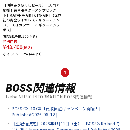
【決算売り尽くしセール】【入門者
応援！練習用ギターアンプセレク
ト】KATANA-AIR [KTN-AIR] 【世界
初の完全ワイヤレス・ギター・アン
プ 】（刀 カタナ エア ギターアンプ
ボス）
¥
49,500
販売価格
(税込)
特別価格
¥
48,400
(税込)
ポイント：1%
(440pt)
1
BOSS関連情報
Ikebe MUSIC INFORMATION BOSS関連情報
BOSS GX-10 GX-1買取保証キャンペーン開催！[
Published:2026-06-12
]
【生配信決定】2026年4月11日（土）｜BOSS×Roland そ
こに鳴る Instrumental Demonstration[
Published:2026-