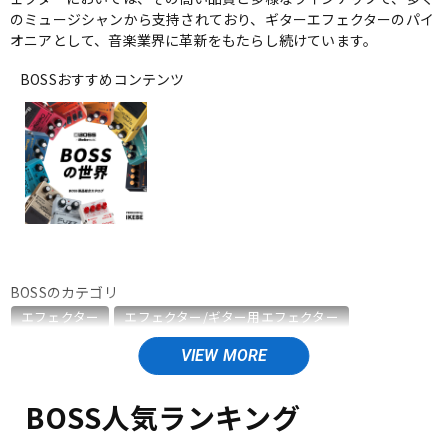
のミュージシャンから支持されており、ギターエフェクターのパイ
ベース
ウクレレ
オニアとして、音楽業界に革新をもたらし続けています。
BOSSおすすめコンテンツ
ドラム
パーカッション
キーボード
電子ピアノ
管楽器
その他楽器
BOSSのカテゴリ
エフェクター
エフェクター/ギター用エフェクター
アンプ
エフェクター
エフェクター/ベース用エフェクター
エフェクター/エレアコ用エフェクター
エフェクター/ワウペダル・ボリュームペダル
DJ機器
DTM
BOSS人気ランキング
エフェクター/ラインセレクター・フットスイッチ
エフェクター/ワイヤレスシステム
エフェクター/電源周辺機器