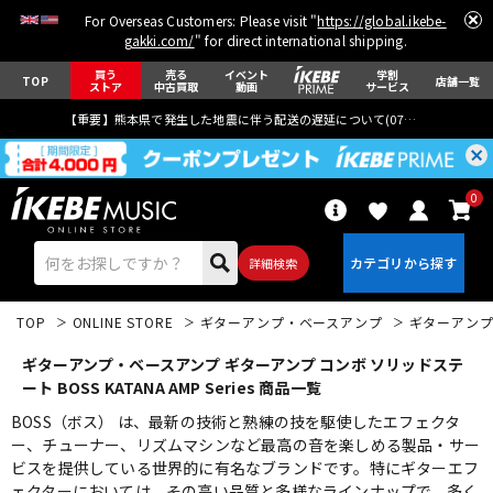
For Overseas Customers: Please visit "
https://global.ikebe-
gakki.com/
" for direct international shipping.
買う
売る
イベント
学割
TOP
店舗一覧
ストア
中古買取
動画
サービス
【重要】熊本県で発生した地震に伴う配送の遅延について(
07月29日
更新)
0
詳細検索
TOP
ONLINE STORE
ギターアンプ・ベースアンプ
ギターアン
ギターアンプ・ベースアンプ ギターアンプ コンボ ソリッドステ
ート BOSS KATANA AMP Series 商品一覧
BOSS（ボス） は、最新の技術と熟練の技を駆使したエフェクタ
ー、チューナー、リズムマシンなど最高の音を楽しめる製品・サー
エレキギター
アコギ/エレアコ
ビスを提供している世界的に有名なブランドです。特にギターエフ
ェクターにおいては、その高い品質と多様なラインナップで、多く