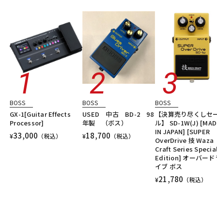
エフェクター/その他周辺機器・アクセサリ
エレキギター
DTM オンライン納品
レコーディング機器
シンセサイザー・電子楽器
ギターアンプ・ベースアンプ
DTM
レコーディング
配信機器・ライブ機器
楽器アクセサリ
ユーズド
ヴィンテージ
ALL
配信/ライブ機器
楽器アクセサリ
中古
ヴィンテージ
BOSS
BOSS
BOSS
GX-1[Guitar Effects
USED 中古 BD-2 98
【決算売り尽くしセ
Processor]
年製 （ボス）
ル】 SD-1W(J) [MAD
IN JAPAN] [SUPER
33,000
18,700
¥
（税込）
¥
（税込）
OverDrive 技 Waza
Craft Series Specia
Edition] オーバード
イブ ボス
21,780
¥
（税込）