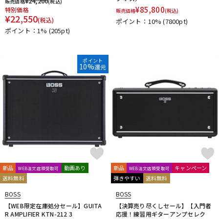
¥
24,200
販売価格
(税込)
¥
85,800
特別価格
販売価格
(税込)
¥
22,550
(税込)
ポイント：10%
(7800pt)
ポイント：1%
(205pt)
ポイント
10%
還元
新品
動画あり
新品
キャンペーン
WEB注文店頭受取可
WEB注文店頭受取可
送料無料
弾きやすい
送料無料
BOSS
BOSS
【WEB限定在庫処分セール】GUITA
【決算売り尽くしセール】【入門者
R AMPLIFIER KTN-212 3
応援！練習用ギターアンプセレク