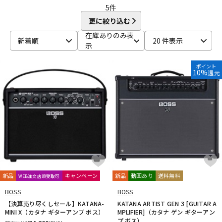
5
件
更に絞り込む
在庫ありのみ表
新着順
20 件表示
示
ポイント
10%
還元
新品
キャンペーン
新品
動画あり
送料無料
WEB注文店頭受取可
BOSS
BOSS
【決算売り尽くしセール】KATANA-
KATANA ARTIST GEN 3 [GUITAR A
MINI X（カタナ ギターアンプ ボス）
MPLIFIER]（カタナ ゲン ギターアン
プ ボス）