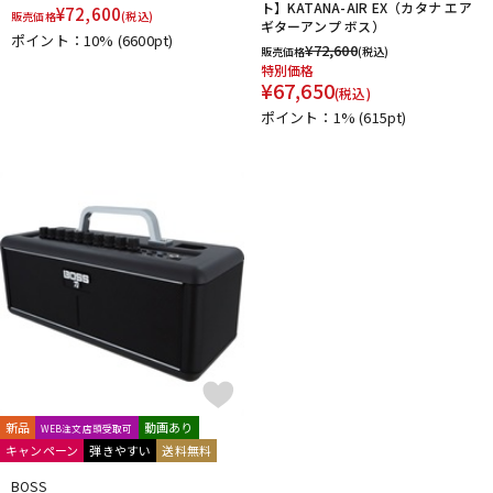
ト】KATANA-AIR EX（カタナ エア
¥
72,600
販売価格
(税込)
ギターアンプ ボス）
ポイント：10%
(6600pt)
¥
72,600
販売価格
(税込)
特別価格
¥
67,650
(税込)
ポイント：1%
(615pt)
新品
動画あり
WEB注文店頭受取可
キャンペーン
弾きやすい
送料無料
BOSS