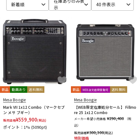
在庫ありのみ表
新着順
40 件表示
示
ベース
ウクレレ
ドラム
パーカッション
キーボード
電子ピアノ
管楽器
その他楽器
新品
動画あり
送料無料
新品
送料無料
WEB注文店頭受取可
アンプ
エフェクター
Mesa Boogie
Mesa Boogie
Mark VII 1x12 Combo（マークセブ
【WEB限定在庫処分セール】 Fillmo
ン メサ ブギー）
re 25 1x12 Combo
¥290,400
¥
559,900
メーカー希望小売価格
（税
販売価格
(税込)
DJ機器
DTM
込）
ポイント：1%
(5090pt)
¥
300,300
販売価格
(税込)
特別価格