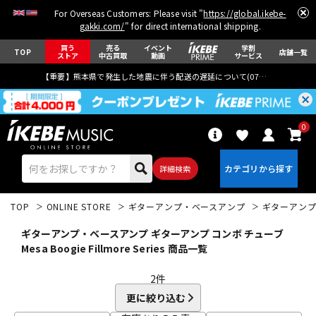
For Overseas Customers: Please visit "
https://global.ikebe-
gakki.com/
" for direct international shipping.
買う
売る
イベント
学割
TOP
店舗一覧
ストア
中古買取
動画
サービス
【重要】熊本県で発生した地震に伴う配送の遅延について(
07月29日
更新)
0
詳細検索
TOP
ONLINE STORE
ギターアンプ・ベースアンプ
ギターアン
ギターアンプ・ベースアンプ ギターアンプ コンボ チューブ
Mesa Boogie Fillmore Series 商品一覧
2
件
エレキギター
アコギ/エレアコ
更に絞り込む