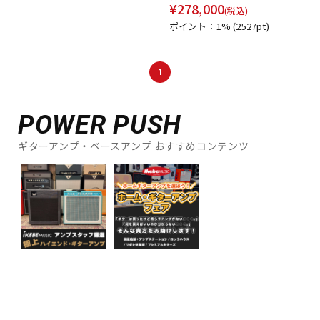
¥
278,000
DTM オンライン納品
レコーディング機器
(税込)
ポイント：1%
(2527pt)
配信/ライブ機器
楽器アクセサリ
1
中古
ヴィンテージ
POWER PUSH
ギターアンプ・ベースアンプ おすすめコンテンツ