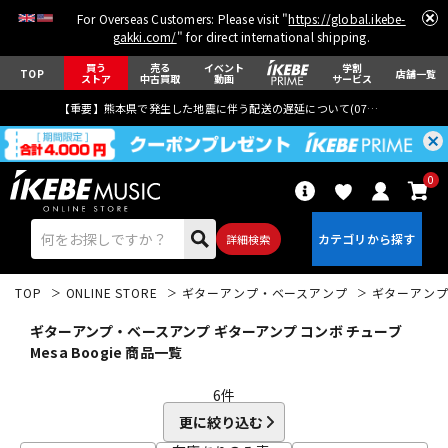
For Overseas Customers: Please visit "
https://global.ikebe-
gakki.com/
" for direct international shipping.
買う
売る
イベント
学割
TOP
店舗一覧
ストア
中古買取
動画
サービス
【重要】熊本県で発生した地震に伴う配送の遅延について(
07月29日
更新)
0
詳細検索
TOP
ONLINE STORE
ギターアンプ・ベースアンプ
ギターアン
ギターアンプ・ベースアンプ ギターアンプ コンボ チューブ
Mesa Boogie 商品一覧
6
件
エレキギター
アコギ/エレアコ
更に絞り込む