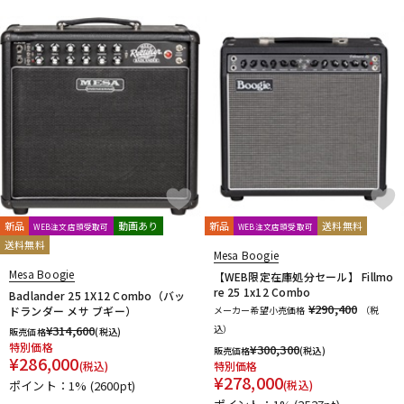
新品
動画あり
新品
送料無料
WEB注文店頭受取可
WEB注文店頭受取可
送料無料
Mesa Boogie
Mesa Boogie
【WEB限定在庫処分セール】 Fillmo
re 25 1x12 Combo
Badlander 25 1X12 Combo（バッ
¥290,400
ドランダー メサ ブギー）
メーカー希望小売価格
（税
¥
314,600
込）
販売価格
(税込)
特別価格
¥
300,300
販売価格
(税込)
¥
286,000
(税込)
特別価格
¥
278,000
ポイント：1%
(2600pt)
(税込)