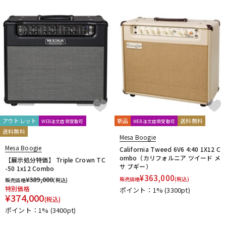
DTM オンライン納品
レコーディング機器
配信/ライブ機器
楽器アクセサリ
中古
ヴィンテージ
アウトレット
新品
送料無料
WEB注文店頭受取可
WEB注文店頭受取可
送料無料
Mesa Boogie
Mesa Boogie
California Tweed 6V6 4:40 1X12 C
ombo（カリフォルニア ツイード メ
【展示処分特価】 Triple Crown TC
サ ブギー）
-50 1x12 Combo
¥
363,000
¥
389,000
販売価格
(税込)
販売価格
(税込)
特別価格
ポイント：1%
(3300pt)
¥
374,000
(税込)
ポイント：1%
(3400pt)