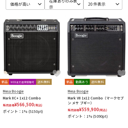
在庫ありのみ表
価格が高い
20 件表示
示
ベース
ウクレレ
ドラム
パーカッション
キーボード
電子ピアノ
管楽器
その他楽器
新品
送料無料
新品
動画あり
送料無料
WEB注文店頭受取可
アンプ
エフェクター
Mesa Boogie
Mesa Boogie
Mark IIC+ 1x12 Combo
Mark VII 1x12 Combo（マークセブ
ン メサ ブギー）
¥
566,500
販売価格
(税込)
¥
559,900
販売価格
(税込)
ポイント：1%
(5150pt)
DJ機器
DTM
ポイント：1%
(5090pt)