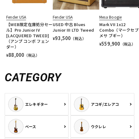
Fender USA
Fender USA
Mesa Boogie
【WEB限定在庫処分セー
USED 中古 Blues
Mark VII 1x12
ル】Pro Junior IV
Junior III LTD Tweed
Combo（マークセ
[LACQUERED TWEED]
メサ ブギー）
93,500
¥
（税込）
（アンプ コンボ フェン
559,900
¥
（税込）
ダー）
88,000
¥
（税込）
CATEGORY
エレキギター
アコギ/エレアコ
ベース
ウクレレ