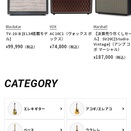
Blackstar
VOX
Marshall
TV-10-B [EL34搭載モデ
AC10C1（ヴォックス ボ
【決算売り尽くしセ
ル]
ックス）
ル】 SV20C[Studio
Vintage]（アンプ 
99,990
74,800
¥
（税込）
¥
（税込）
ボ マーシャル）
187,000
¥
（税込）
CATEGORY
エレキギター
アコギ/エレアコ
ベース
ウクレレ