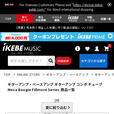
For Overseas Customers: Please visit "
https://global.ikebe-
gakki.com/
" for direct international shipping.
買う
売る
イベント
学割
TOP
店舗一覧
ストア
中古買取
動画
サービス
【重要】熊本県で発生した地震に伴う配送の遅延について(
07月29日
更新)
0
詳細検索
TOP
ONLINE STORE
ギターアンプ・ベースアンプ
ギターアン
ギターアンプ・ベースアンプ ギターアンプ コンボ チューブ
Mesa Boogie Fillmore Series 商品一覧
2
件
エレキギター
アコギ/エレアコ
更に絞り込む