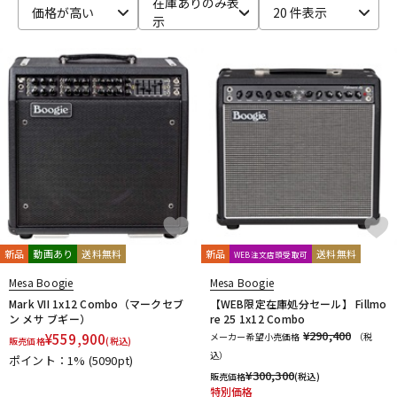
在庫ありのみ表
価格が高い
20 件表示
示
ベース
ウクレレ
ドラム
パーカッション
キーボード
電子ピアノ
管楽器
その他楽器
新品
動画あり
送料無料
新品
送料無料
WEB注文店頭受取可
アンプ
エフェクター
Mesa Boogie
Mesa Boogie
Mark VII 1x12 Combo（マークセブ
【WEB限定在庫処分セール】 Fillmo
ン メサ ブギー）
re 25 1x12 Combo
¥290,400
¥
559,900
メーカー希望小売価格
（税
販売価格
(税込)
DJ機器
DTM
込）
ポイント：1%
(5090pt)
¥
300,300
販売価格
(税込)
特別価格