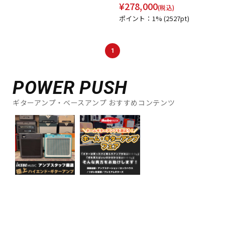
¥
278,000
DTM オンライン納品
レコーディング機器
(税込)
ポイント：1%
(2527pt)
配信/ライブ機器
楽器アクセサリ
1
中古
ヴィンテージ
POWER PUSH
ギターアンプ・ベースアンプ おすすめコンテンツ