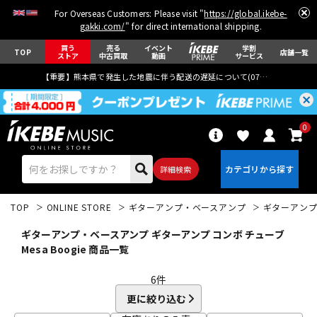
For Overseas Customers: Please visit "
https://global.ikebe-
gakki.com/
" for direct international shipping.
買う
売る
イベント
学割
TOP
店舗一覧
ストア
中古買取
動画
サービス
【重要】熊本県で発生した地震に伴う配送の遅延について(
07月29日
更新)
0
詳細検索
TOP
ONLINE STORE
ギターアンプ・ベースアンプ
ギターアン
ギターアンプ・ベースアンプ ギターアンプ コンボ チューブ
Mesa Boogie 商品一覧
6
件
エレキギター
アコギ/エレアコ
更に絞り込む