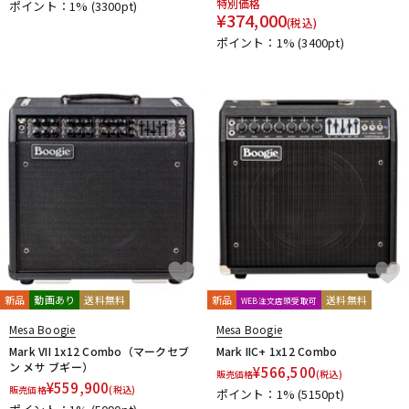
特別価格
ポイント：1%
(3300pt)
¥
374,000
(税込)
ポイント：1%
(3400pt)
新品
動画あり
送料無料
新品
送料無料
WEB注文店頭受取可
Mesa Boogie
Mesa Boogie
Mark VII 1x12 Combo（マークセブ
Mark IIC+ 1x12 Combo
ン メサ ブギー）
¥
566,500
販売価格
(税込)
¥
559,900
販売価格
(税込)
ポイント：1%
(5150pt)