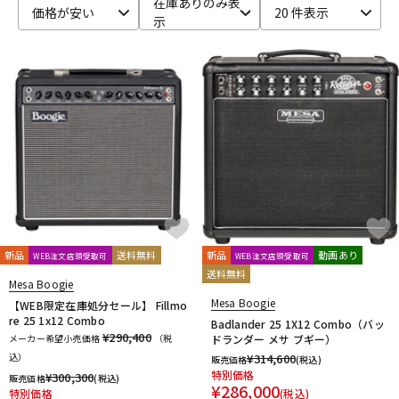
在庫ありのみ表
価格が安い
20 件表示
示
ベース
ウクレレ
ドラム
パーカッション
キーボード
電子ピアノ
管楽器
その他楽器
新品
送料無料
新品
動画あり
WEB注文店頭受取可
WEB注文店頭受取可
送料無料
アンプ
エフェクター
Mesa Boogie
Mesa Boogie
【WEB限定在庫処分セール】 Fillmo
re 25 1x12 Combo
Badlander 25 1X12 Combo（バッ
¥290,400
メーカー希望小売価格
（税
ドランダー メサ ブギー）
DJ機器
DTM
込）
¥
314,600
販売価格
(税込)
特別価格
¥
300,300
販売価格
(税込)
¥
286,000
特別価格
(税込)