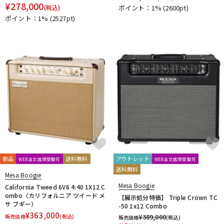
¥
278,000
DTM オンライン納品
レコーディング機器
(税込)
ポイント：1%
(2600pt)
ポイント：1%
(2527pt)
配信/ライブ機器
楽器アクセサリ
中古
ヴィンテージ
新品
送料無料
アウトレット
WEB注文店頭受取可
WEB注文店頭受取可
送料無料
Mesa Boogie
Mesa Boogie
California Tweed 6V6 4:40 1X12 C
ombo（カリフォルニア ツイード メ
【展示処分特価】 Triple Crown TC
サ ブギー）
-50 1x12 Combo
¥
363,000
¥
389,000
販売価格
(税込)
販売価格
(税込)