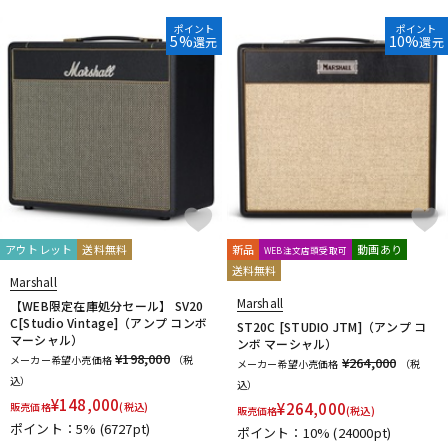
ポイント
ポイント
5%
10%
還元
還元
アウトレット
送料無料
新品
動画あり
WEB注文店頭受取可
送料無料
Marshall
Marshall
【WEB限定在庫処分セール】 SV20
C[Studio Vintage]（アンプ コンボ
ST20C [STUDIO JTM]（アンプ コ
マーシャル）
ンボ マーシャル）
¥198,000
メーカー希望小売価格
（税
¥264,000
メーカー希望小売価格
（税
込）
込）
¥
148,000
¥
264,000
販売価格
(税込)
販売価格
(税込)
ポイント：5%
(6727pt)
ポイント：10%
(24000pt)