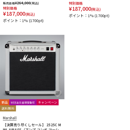
¥
264,000
特別価格
販売価格
(税込)
¥
187,000
特別価格
(税込)
¥
187,000
(税込)
ポイント：1%
(1700pt)
ポイント：1%
(1700pt)
新品
キャンペーン
WEB注文店頭受取可
送料無料
Marshall
【決算売り尽くしセール】 2525C M
INI JUBILEE（アンプ コンボ マーシ