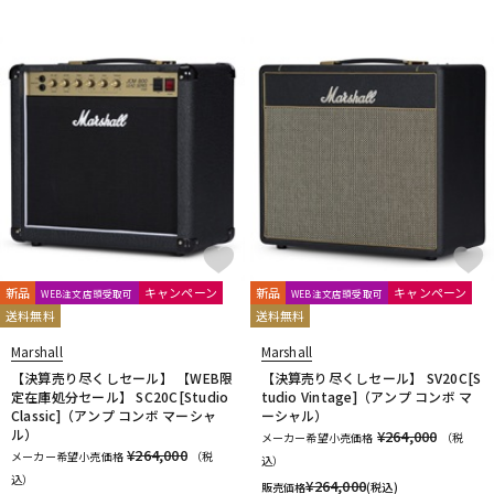
新品
キャンペーン
新品
キャンペーン
WEB注文店頭受取可
WEB注文店頭受取可
送料無料
送料無料
Marshall
Marshall
【決算売り尽くしセール】 【WEB限
【決算売り尽くしセール】 SV20C[S
定在庫処分セール】 SC20C[Studio
tudio Vintage]（アンプ コンボ マ
Classic]（アンプ コンボ マーシャ
ーシャル）
ル）
¥264,000
メーカー希望小売価格
（税
¥264,000
メーカー希望小売価格
（税
込）
込）
¥
264,000
販売価格
(税込)