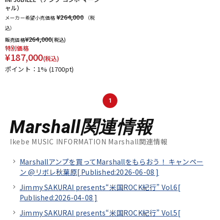
ャル）
¥264,000
メーカー希望小売価格
（税
込）
¥
264,000
販売価格
(税込)
特別価格
¥
187,000
(税込)
ポイント：1%
(1700pt)
1
Marshall関連情報
Ikebe MUSIC INFORMATION Marshall関連情報
Marshallアンプを買ってMarshallをもらおう！ キャンペー
ン @リボレ秋葉原[
Published:2026-06-08
]
Jimmy SAKURAI presents“米国ROCK紀行” Vol.6[
Published:2026-04-08
]
Jimmy SAKURAI presents“米国ROCK紀行” Vol.5[