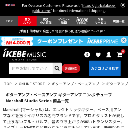
For Overseas Customers: Please visit "
https://global.ikebe-
gakki.com/
" for direct international shipping.
買う
売る
イベント
学割
TOP
店舗一覧
ストア
中古買取
動画
サービス
【重要】熊本県で発生した地震に伴う配送の遅延について(
07月29日
更新)
0
詳細検索
TOP
ONLINE STORE
ギターアンプ・ベースアンプ
ギターアン
ギターアンプ・ベースアンプ ギターアンプ コンボ チューブ
Marshall Studio Series 商品一覧
Marshall (マーシャル) は、エレクトリックギター、ベース用アン
プなどを扱うイギリスの名門ブランドです。プロギタリストが愛し
エレキギター
アコギ/エレアコ
て止まないフル・バルブ、音の立ち上がりが早いトランジスター、
ハイブリッド回路など様々な製品を生み出しています。楽器以外に