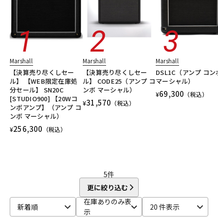
DTM オンライン納品
レコーディング機器
配信/ライブ機器
楽器アクセサリ
Marshall
Marshall
Marshall
【決算売り尽くしセー
【決算売り尽くしセー
DSL1C（アンプ コン
中古
ヴィンテージ
ル】 【WEB限定在庫処
ル】 CODE25（アンプ コ
マーシャル）
分セール】 SN20C
ンボ マーシャル）
69,300
¥
（税込）
[STUDIO900] 【20Wコ
31,570
¥
（税込）
ンボアンプ】（アンプ コ
ンボ マーシャル）
256,300
¥
（税込）
5
件
更に絞り込む
在庫ありのみ表
新着順
20 件表示
示