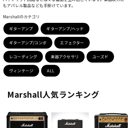
もアパレル製品なども手掛けています。
ベース
ウクレレ
Marshallのカテゴリ
ギターアンプ
ギターアンプ/ヘッド
ドラム
パーカッション
ギターアンプ/コンボ
エフェクター
キーボード
電子ピアノ
レコーディング
楽器アクセサリ
ユーズド
ヴィンテージ
管楽器
ALL
その他楽器
アンプ
エフェクター
Marshall人気ランキング
DJ機器
DTM