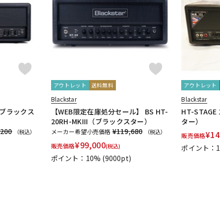
DTM オンラ
レコーディン
イン納品
グ機器
ジ
アウトレット
送料無料
アウトレット
Blackstar
Blackstar
II（ブラックス
【WEB限定在庫処分セール】 BS HT-
HT-STAGE
20RH-MKIII（ブラックスター）
ター）
,200
¥119,680
メーカー希望小売価格
（税込）
（税込）
¥
14
販売価格
¥
99,000
販売価格
(税込)
ポイント：
ポイント：10%
(9000pt)