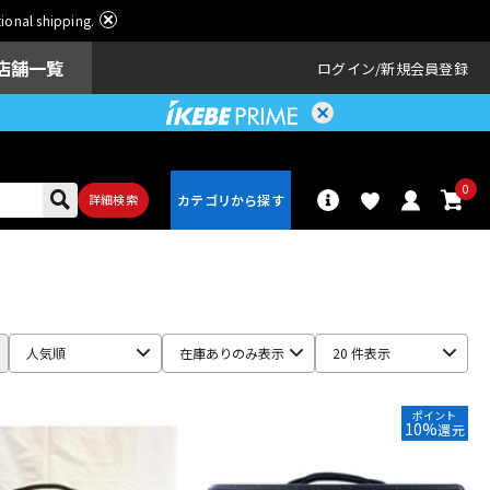
ational shipping.
店舗一覧
ログイン
新規会員登録
0
詳細検索
パーカッショ
ドラム
ン
人気順
在庫ありのみ表示
20 件表示
アンプ
エフェクター
ポイント
10%
還元