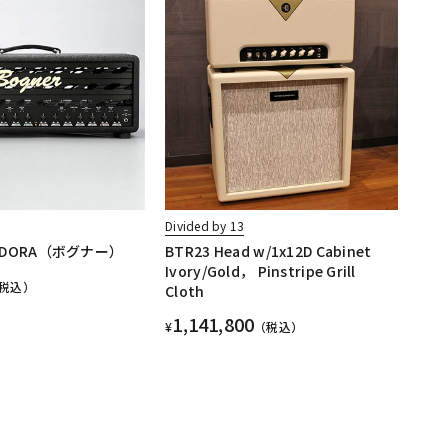
Divided by 13
PANDORA（ボグナー）
BTR23 Head w/1x12D Cabinet
Ivory/Gold， Pinstripe Grill
税込）
Cloth
1,141,800
¥
（税込）