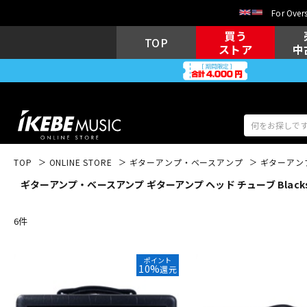
For Overs
買う
TOP
ストア
中
TOP
ONLINE STORE
ギターアンプ・ベースアンプ
ギターアン
ギターアンプ・ベースアンプ ギターアンプ ヘッド チューブ Blacks
アコギ/エレ
エレキギター
アコ
6
件
キーボード
電子ピアノ
ポイント
10%
還元