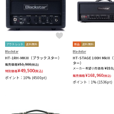
DJ機器
DTM
中古
ヴィンテー
アウトレット
送料無料
新品
送料無料
Blackstar
Blackstar
HT-1RH-MKIII（ブラックスター）
HT-STAGE 100H MkI
ター）
¥
53,900
販売価格
(税込)
¥211
メーカー希望小売価格
¥
49,500
特別価格
(税込)
¥
168,960
販売価格
(税込)
ポイント：10%
(4500pt)
ポイント：1%
(1536pt)