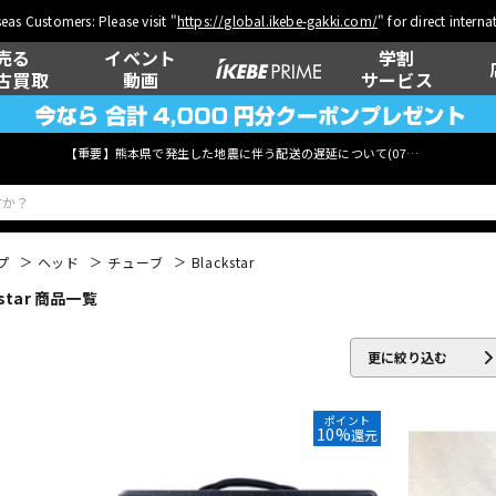
eas Customers: Please visit "
https://global.ikebe-gakki.com/
" for direct intern
売る
イベント
学割
古買取
動画
サービス
【重要】熊本県で発生した地震に伴う配送の遅延について(
07月29日
更新)
プ
ヘッド
チューブ
Blackstar
tar 商品一覧
ベース
ウクレレ
更に絞り込む
管楽器
その他楽器
ポイント
10%
還元