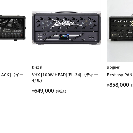
Diezel
Bogner
[BLACK]（イー
VHX [100W HEAD][EL-34]（ディー
Ecstasy 
ゼル）
858,000
¥
（
649,000
¥
（税込）