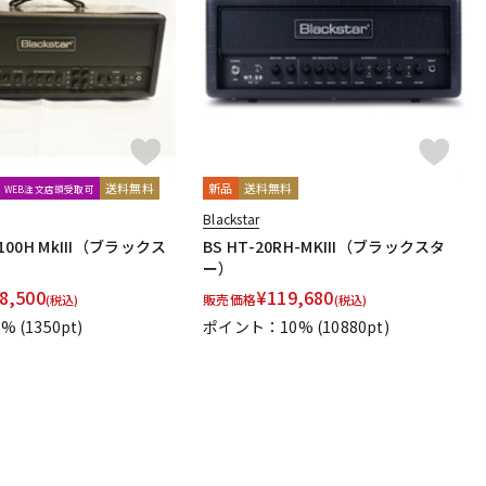
配信/ライブ
楽器アクセサ
機器
リ
送料無料
新品
送料無料
WEB注文店頭受取可
Blackstar
 100H MkIII（ブラックス
BS HT-20RH-MKIII（ブラックスタ
ー）
8,500
¥
119,680
販売価格
(税込)
(税込)
1%
(1350pt)
ポイント：10%
(10880pt)