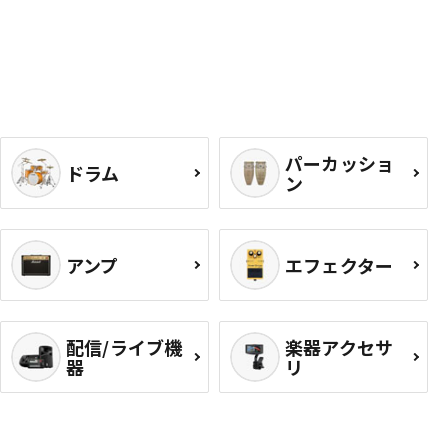
パーカッショ
ドラム
ン
アンプ
エフェクター
配信/ライブ機
楽器アクセサ
器
リ