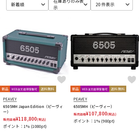
在庫ありのみ表
新着順
20 件表示
示
ベース
ウクレレ
ドラム
パーカッション
キーボード
電子ピアノ
管楽器
その他楽器
新品
送料無料
新品
送料無料
WEB注文店頭受取可
WEB注文店頭受取可
アンプ
エフェクター
PEAVEY
PEAVEY
6505MH Japan Edition（ピーヴィ
6505MH（ピーヴィー）
ー）
¥
107,800
販売価格
(税込)
¥
118,800
販売価格
(税込)
ポイント：1%
(980pt)
DJ機器
DTM
ポイント：1%
(1080pt)