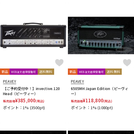
DTM オンライン納品
レコーディング機器
配信/ライブ機器
楽器アクセサリ
中古
ヴィンテージ
新品
送料無料
新品
送料無料
WEB注文店頭受取可
WEB注文店頭受取可
PEAVEY
PEAVEY
【ご予約受付中！】invective.120
6505MH Japan Edition（ピーヴィ
Head（ピーヴィー）
ー）
¥
385,000
¥
118,800
販売価格
(税込)
販売価格
(税込)
ポイント：1%
(3500pt)
ポイント：1%
(1080pt)