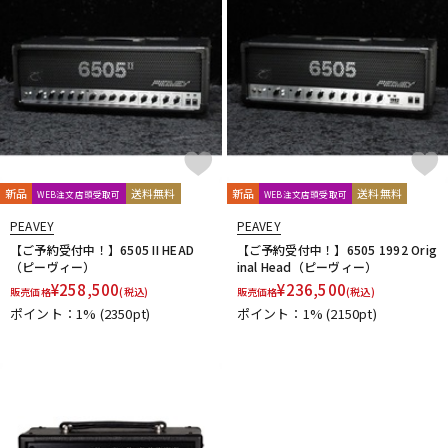
新品
送料無料
新品
送料無料
WEB注文店頭受取可
WEB注文店頭受取可
PEAVEY
PEAVEY
【ご予約受付中！】6505 II HEAD
【ご予約受付中！】6505 1992 Orig
（ピーヴィー）
inal Head（ピーヴィー）
¥
258,500
¥
236,500
販売価格
(税込)
販売価格
(税込)
ポイント：1%
(2350pt)
ポイント：1%
(2150pt)