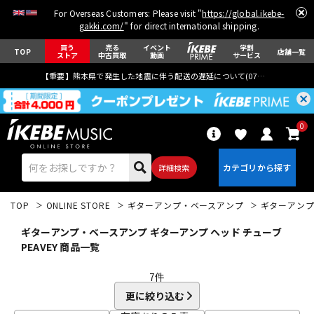
For Overseas Customers: Please visit "
https://global.ikebe-
gakki.com/
" for direct international shipping.
買う
売る
イベント
学割
TOP
店舗一覧
ストア
中古買取
動画
サービス
【重要】熊本県で発生した地震に伴う配送の遅延について(
07月29日
更新)
0
詳細検索
TOP
ONLINE STORE
ギターアンプ・ベースアンプ
ギターアン
ギターアンプ・ベースアンプ ギターアンプ ヘッド チューブ
PEAVEY 商品一覧
7
件
エレキギター
アコギ/エレアコ
更に絞り込む