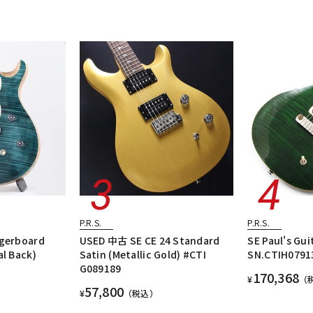
P.R.S.
P.R.S.
ngerboard
USED 中古 SE CE 24 Standard
SE Paul's Gui
al Back)
Satin (Metallic Gold) #CTI
SN.CTIH07
G089189
170,368
¥
（
57,800
¥
（税込）