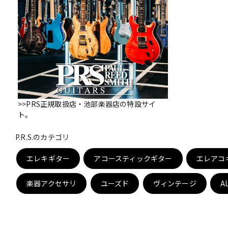
DJ機器
DTM
中古
ヴィンテー
>>PRS正規取扱店・池部楽器店の特設サイ
ト。
P.R.S.のカテゴリ
エレキギター
アコースティックギター
エレアコ
楽器アクセサリ
ユーズド
ヴィンテージ
A