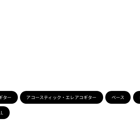
DTM オンラ
レコーディン
イン納品
グ機器
ジ
ギター
アコースティック・エレアコギター
ベース
LL