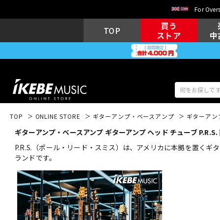
For Overs
買う
TOP
ストア
中
TOP
ONLINE STORE
ギターアンプ・ベースアンプ
ギターアン
ギターアンプ・ベースアンプ ギターアンプ ヘッド チューブ P.R.S.
アコギ/エレ
エレキギター
アコ
P.R.S.（ポール・リード・スミス）は、アメリカに本拠を置
ランドです。
キーボード
電子ピアノ