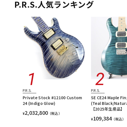
P.R.S.人気ランキング
P.R.S.
P.R.S.
Private Stock #12100 Custom
SE CE24 Maple Fi
24 (Indigo Glow)
(Teal Black/Natur
【2025年生産品】
2,032,800
¥
（税込）
109,384
¥
（税込）