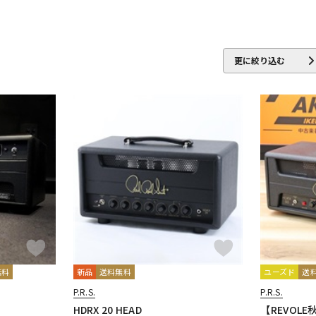
更に絞り込む
無料
新品
送料無料
ユーズド
送
P.R.S.
P.R.S.
d
HDRX 20 HEAD
【REVOL