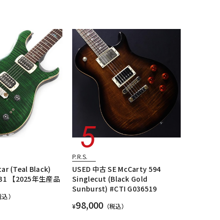
P.R.S.
tar (Teal Black)
USED 中古 SE McCarty 594
9131 【2025年生産品
Singlecut (Black Gold
Sunburst) #CTI G036519
税込）
98,000
¥
（税込）