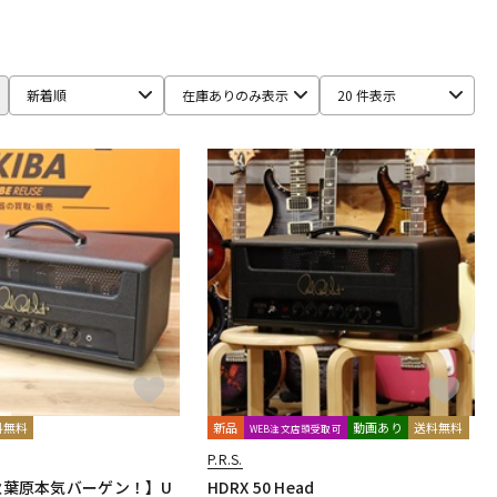
新着順
在庫ありのみ表示
20 件表示
料無料
新品
動画あり
送料無料
WEB注文店頭受取可
P.R.S.
E秋葉原本気バーゲン！】U
HDRX 50 Head