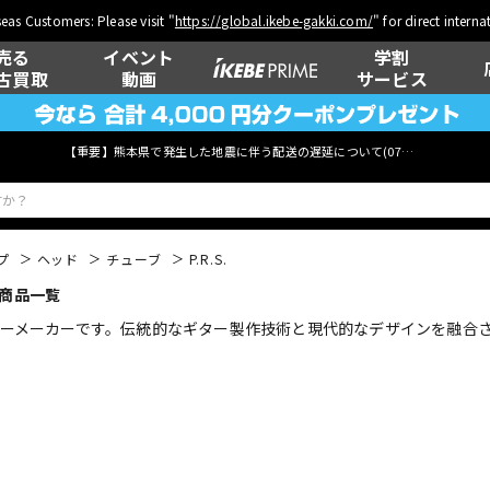
eas Customers: Please visit "
https://global.ikebe-gakki.com/
" for direct intern
売る
イベント
学割
古買取
動画
サービス
【重要】熊本県で発生した地震に伴う配送の遅延について(
07月29日
更新)
プ
ヘッド
チューブ
P.R.S.
 商品一覧
ベース
ウクレレ
くギターメーカーです。伝統的なギター製作技術と現代的なデザインを融
管楽器
その他楽器