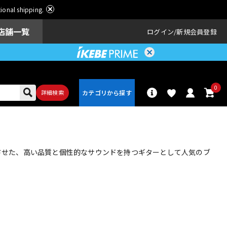
ational shipping.
店舗一覧
ログイン
新規会員登録
0
詳細検索
パーカッショ
ドラム
ン
合させた、高い品質と個性的なサウンドを持つギターとして人気のブ
アンプ
エフェクター