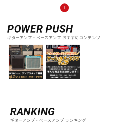
DTM オンライン納品
レコーディング機器
1
配信/ライブ機器
楽器アクセサリ
POWER PUSH
ギターアンプ・ベースアンプ おすすめコンテンツ
中古
ヴィンテージ
RANKING
ギターアンプ・ベースアンプ ランキング