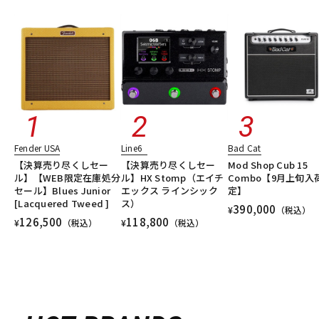
Fender USA
Line6
Bad Cat
【決算売り尽くしセー
【決算売り尽くしセー
Mod Shop Cub 15
ル】【WEB限定在庫処分
ル】HX Stomp（エイチ
Combo【9月上旬入
セール】Blues Junior
エックス ラインシック
定】
[Lacquered Tweed ]
ス）
390,000
¥
（税込）
126,500
118,800
¥
（税込）
¥
（税込）