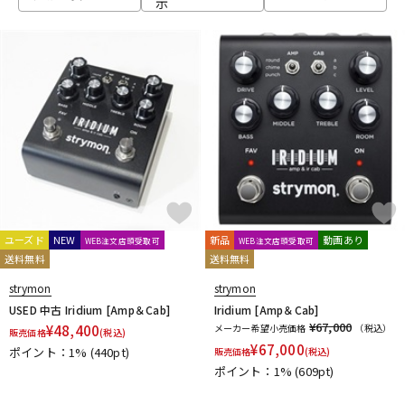
示
ベース
ウクレレ
ドラム
パーカッション
キーボード
電子ピアノ
管楽器
その他楽器
ユーズド
NEW
新品
動画あり
WEB注文店頭受取可
WEB注文店頭受取可
送料無料
送料無料
アンプ
エフェクター
strymon
strymon
USED 中古 Iridium [Amp＆Cab]
Iridium [Amp＆Cab]
¥67,000
¥
48,400
メーカー希望小売価格
（税込）
販売価格
(税込)
¥
67,000
ポイント：1%
(440pt)
販売価格
(税込)
DJ機器
DTM
ポイント：1%
(609pt)