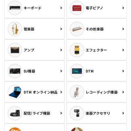
キーボード
電子ピアノ
管楽器
その他楽器
アンプ
エフェクター
DJ機器
DTM
DTM オンライン納品
レコーディング機器
配信/ライブ機器
楽器アクセサリ