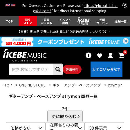
For Overseas Customers: Please visit "
https://global.ikebe-
gakki.com/
" for direct international shipping.
買う
売る
イベント
学割
TOP
店舗一覧
ストア
中古買取
動画
サービス
【重要】熊本県で発生した地震に伴う配送の遅延について(
07月29日
更新)
0
詳細検索
TOP
ONLINE STORE
ギターアンプ・ベースアンプ
strymon
ギターアンプ・ベースアンプ strymon 商品一覧
2
件
更に絞り込む
エレキギター
アコギ/エレアコ
在庫ありのみ表
価格が安い
80 件表示