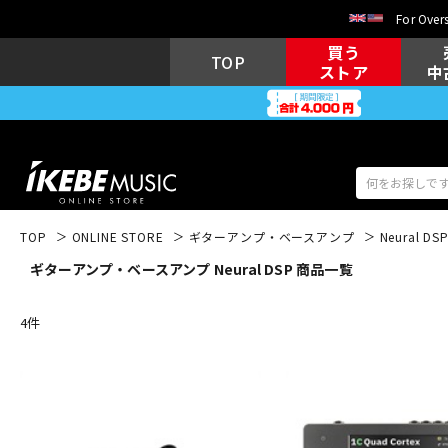
For Overs
買う
TOP
ストア
中
TOP
ONLINE STORE
ギターアンプ・ベースアンプ
Neural DS
ギターアンプ・ベースアンプ Neural DSP 商品一覧
アコギ/エレ
エレキギター
アコ
4
件
キーボード
電子ピアノ