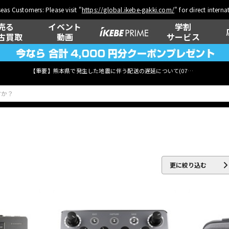
eas Customers: Please visit "
https://global.ikebe-gakki.com/
" for direct intern
売る
イベント
学割
古買取
動画
サービス
【重要】熊本県で発生した地震に伴う配送の遅延について(
07月29日
更新)
P
ベース
ウクレレ
更に絞り込む
管楽器
その他楽器