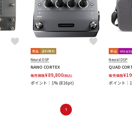
DTM オンラ
レコーディン
イン納品
グ機器
ジ
新品
送料無料
新品
WEB注
Neural DSP
Neural DSP
NANO CORTEX
QUAD COR
¥
89,800
¥
19
販売価格
販売価格
(税込)
ポイント：1%
(816pt)
ポイント：
1