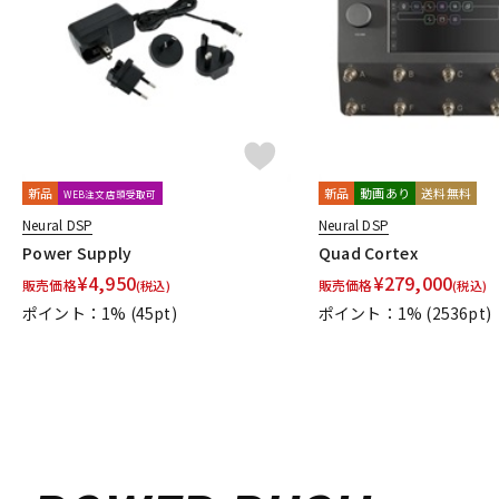
DJ機器
DTM
中古
ヴィンテー
新品
新品
動画あり
送料無料
WEB注文店頭受取可
Neural DSP
Neural DSP
Power Supply
Quad Cortex
¥
4,950
¥
279,000
販売価格
販売価格
(税込)
(税込)
ポイント：1%
(45pt)
ポイント：1%
(2536pt)