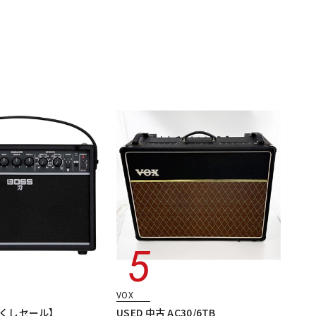
VOX
くしセール】
USED 中古 AC30/6TB