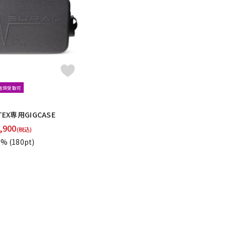
配信/ライブ
楽器アクセサ
機器
リ
文店頭受取可
TEX専用GIGCASE
,900
(税込)
1%
(180pt)