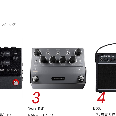
ランキング
Neural DSP
BOSS
ル】HX
NANO CORTEX
【決算売り尽