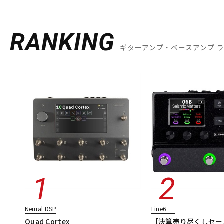
RANKING
ギターアンプ・ベースアンプ 
Neural DSP
Line6
Quad Cortex
【決算売り尽くしセー