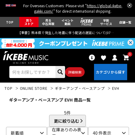
For Overseas Customers: Please visit "
https://global.ikebe-
gakki.com/
" for direct international shipping.
買う
売る
イベント
学割
TOP
店舗一覧
ストア
中古買取
動画
サービス
【重要】熊本県で発生した地震に伴う配送の遅延について(
07月29日
更新)
0
詳細検索
TOP
ONLINE STORE
ギターアンプ・ベースアンプ
EVH
ギターアンプ・ベースアンプ EVH 商品一覧
5
件
更に絞り込む
エレキギター
アコギ/エレアコ
在庫ありのみ表
新着順
40 件表示