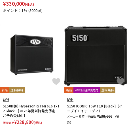
¥
330,000
DTM オンライン納品
レコーディング機器
(税込)
ポイント：1%
(3000pt)
配信/ライブ機器
楽器アクセサリ
中古
ヴィンテージ
新品
送料無料
新品
送料無料
WEB注文店頭受取可
EVH
EVH
5150III(R) Hypersonic(TM) 6L6 1x1
5150 ICONIC 15W 110 [Black]（イ
2 Black 【2026年夏以降発売予定：
ーブイエイチ エディ）
ご予約受付中】
¥138,600
メーカー希望小売価格
（税
¥
228,800
込）
販売価格
(税込)