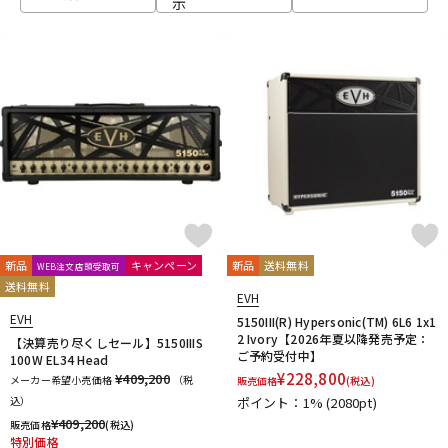
示
ベース
ウクレレ
ドラム
パーカッション
キーボード
電子ピアノ
管楽器
その他楽器
新品
キャンペーン
新品
送料無料
WEB注文店頭受取可
送料無料
EVH
アンプ
エフェクター
EVH
5150III(R) Hypersonic(TM) 6L6 1x1
2 Ivory【2026年夏以降発売予定：
【決算売り尽くしセール】5150IIIS
ご予約受付中】
100W EL34 Head
¥
228,800
¥409,200
メーカー希望小売価格
（税
販売価格
(税込)
DJ機器
DTM
込）
ポイント：1%
(2080pt)
¥
409,200
販売価格
(税込)
特別価格